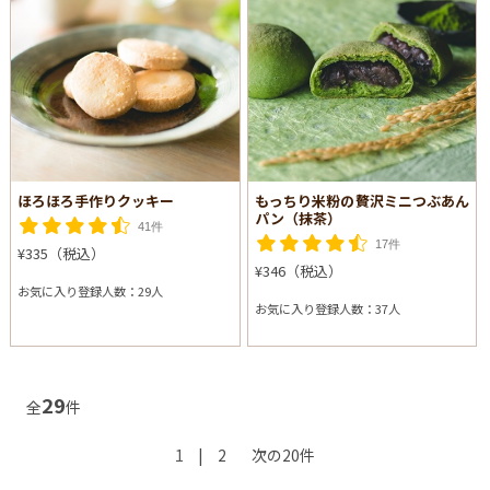
ほろほろ手作りクッキー
もっちり米粉の贅沢ミニつぶあん
パン（抹茶）
41件
17件
¥335（税込）
¥346（税込）
お気に入り登録人数：29人
お気に入り登録人数：37人
29
全
件
1
|
2
次の20件