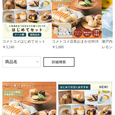
コメトコメはじめてセット
コメトコメ店長おまかせBOX
瀬戸内
￥3,240
￥5,000
レモンケー
詳細検索