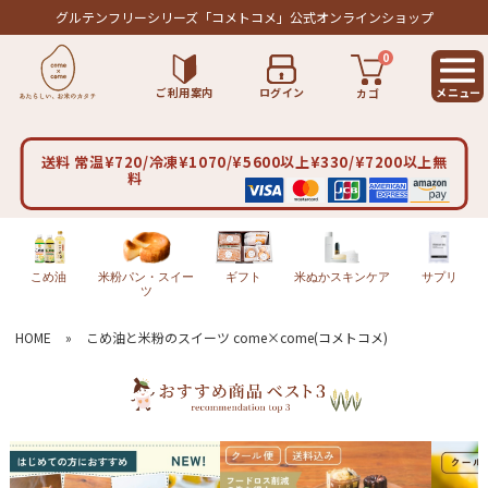
グルテンフリーシリーズ
「コメトコメ」公式オンラインショップ
0
ご利用案内
ログイン
カゴ
送料 常温¥720/冷凍¥1070/¥5600以上¥330/¥7200以上無
料
こめ油
米粉パン・スイー
ギフト
米ぬかスキンケア
サプリ
ツ
HOME
»
こめ油と米粉のスイーツ come×come(コメトコメ)