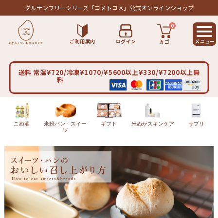
グルテンフリーシリーズ
「コメトコメ」公式オンラインショップ
0
ご利用案内
ログイン
カゴ
送料 常温¥720/冷凍¥1070/¥5600以上¥330/¥7200以上無
料
こめ油
米粉パン・スイー
ギフト
米ぬかスキンケア
サプリ
ツ