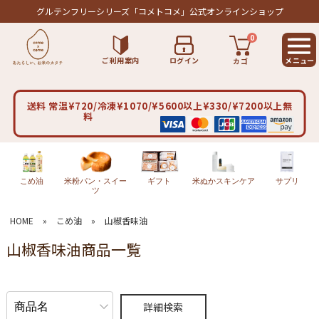
グルテンフリーシリーズ
「コメトコメ」公式オンラインショップ
0
ご利用案内
ログイン
カゴ
送料 常温¥720/冷凍¥1070/¥5600以上¥330/¥7200以上無
料
こめ油
米粉パン・スイー
ギフト
米ぬかスキンケア
サプリ
ツ
HOME
»
こめ油
»
山椒香味油
山椒香味油商品一覧
詳細検索