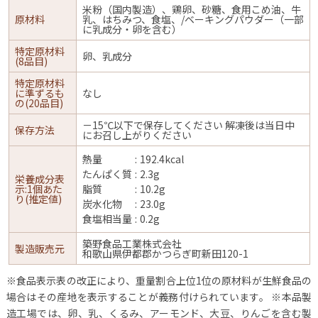
米粉（国内製造）、鶏卵、砂糖、食用こめ油、牛
原材料
乳、はちみつ、食塩、/ベーキングパウダー（一部
に乳成分・卵を含む）
特定原材料
卵、乳成分
(8品目)
特定原材料
に準ずるも
なし
の(20品目)
－15℃以下で保存してください 解凍後は当日中
保存方法
にお召し上がりください
熱量
192.4kcal
たんぱく質
2.3g
栄養成分表
示:1個あた
脂質
10.2g
り(推定値)
炭水化物
23.0g
食塩相当量
0.2g
築野食品工業株式会社
製造販売元
和歌山県伊都郡かつらぎ町新田120-1
※食品表示表の改正により、重量割合上位1位の原材料が生鮮食品の
場合はその産地を表示することが義務付けられています。
※本品製
造工場では、卵、乳、くるみ、アーモンド、大豆、りんごを含む製