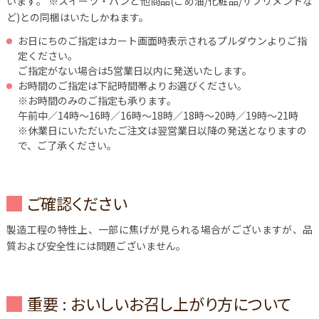
います。
※スイーツ・パンと他商品(こめ油/化粧品/サプリメントな
ど)との同梱はいたしかねます。
お日にちのご指定はカート画面時表示されるプルダウンよりご指
定ください。
ご指定がない場合は5営業日以内に発送いたします。
お時間のご指定は下記時間帯よりお選びください。
※お時間のみのご指定も承ります。
午前中／14時～16時／16時～18時／18時～20時／19時～21時
※休業日にいただいたご注文は翌営業日以降の発送となりますの
で、ご了承ください。
ご確認ください
製造工程の特性上、一部に焦げが見られる場合がございますが、品
質および安全性には問題ございません。
重要 : おいしいお召し上がり方について