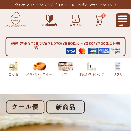
グルテンフリーシリーズ
「コメトコメ」公式オンラインショップ
0
ご利用案内
ログイン
カゴ
送料 常温¥720/冷凍¥1070/¥5600以上¥330/¥7200以上無
料
こめ油
米粉パン・スイー
ギフト
米ぬかスキンケア
サプリ
ツ