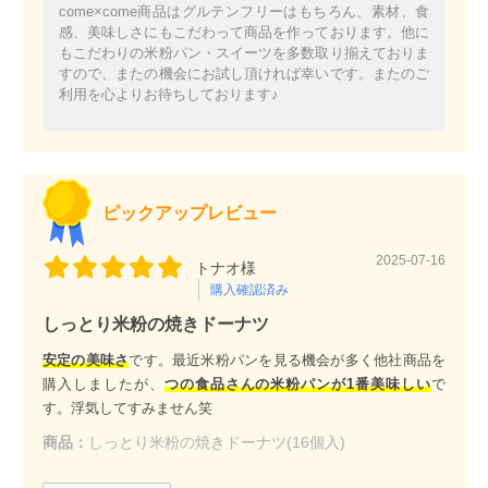
come×come商品はグルテンフリーはもちろん、素材、食
感、美味しさにもこだわって商品を作っております。他に
もこだわりの米粉パン・スイーツを多数取り揃えておりま
すので、またの機会にお試し頂ければ幸いです。またのご
利用を心よりお待ちしております♪
ピックアップレビュー
2025-07-16
トナオ様
購入確認済み
しっとり米粉の焼きドーナツ
安定の美味さ
です。最近米粉パンを見る機会が多く他社商品を
購入しましたが、
つの食品さんの米粉パンが1番美味しい
で
す。浮気してすみません笑
商品：
しっとり米粉の焼きドーナツ(16個入)