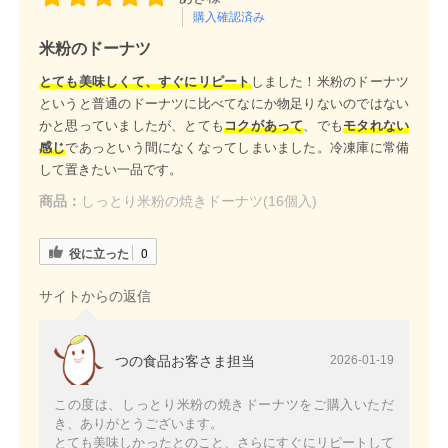
購入確認済み
米粉のドーナツ
とても美味しくて、すぐにリピート
しました！米粉のドーナツ
というと普通のドーナツに比べてなにか物足りないのではない
かと思っていましたが、とても
コクがあって
、でも
モタれない
感じ
であっという間になくなってしまいました。冷凍庫に常備
して置きたい一品です。
商品：
しっとり米粉の焼きドーナツ(16個入)
役に立った
0
サイトからの返信
つの食品お客さま担当
2026-01-19
この度は、しっとり米粉の焼きドーナツをご購入いただ
き、ありがとうございます。
とても美味しかったとのこと、さらにすぐにリピートして