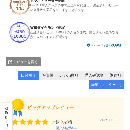
トラストリーダー銅賞
U-KOMI導入ストアの中で上位10%に選出。認証済みレビュー
の公開数で業界をリードする存在です。
実績ダイヤモンド認定
認証済みレビュー1,000件の大台を達成。揺るぎない信頼の頂
点に立つストアの証明です。
certified by
レビューを書く
日付順 ↓
評価順
いいね数順
購入確認順
返信順
詳細フィルター
ピックアップレビュー
レビューを見る
2025-06-20
ご購入者様
購入確認済み