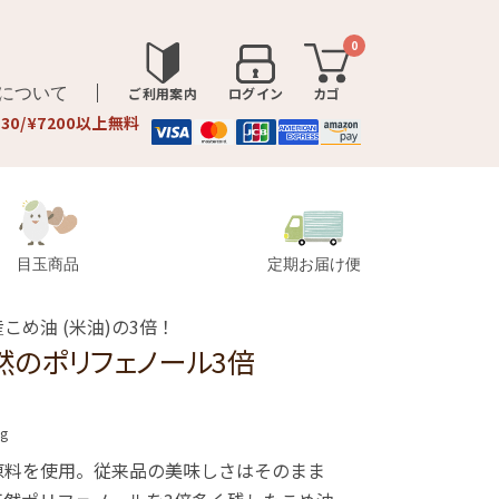
0
品について
ご利用案内
ログイン
カゴ
330/¥7200以上無料
目玉商品
定期お届け便
め油 (米油)の3倍！
天然のポリフェノール3倍
0g
原料を使用。従来品の美味しさはそのまま