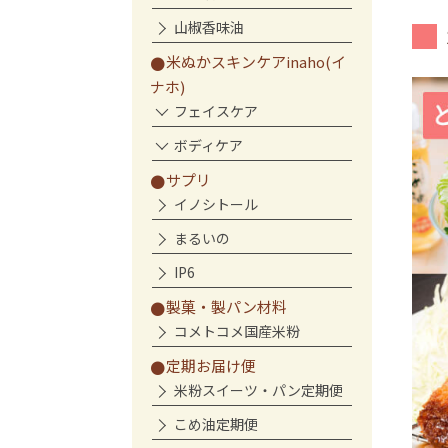
山椒香味油
米ぬかスキンケアinaho(イ
ナホ)
フェイスケア
ボディケア
サプリ
イノシトール
まるいの
IP6
製菓・製パン材料
コメトコメ国産米粉
定期お届け便
米粉スイーツ・パン定期便
こめ油定期便