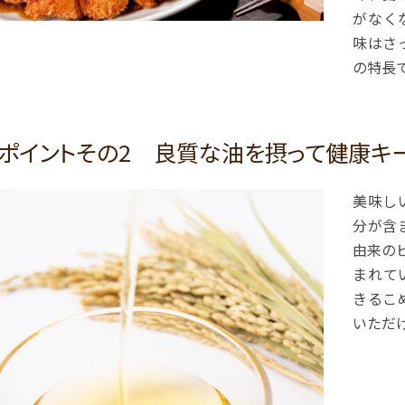
がなく
味はさ
の特長
ポイントその2 良質な油を摂って健康キ
美味し
分が含
由来の
まれて
きるこ
いただ