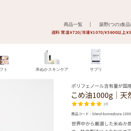
商品一覧
築野(つの)食
送料 常温¥720/冷凍¥1070/¥5600以上¥
フト
米ぬかスキンケア
サプリ
ポリフェノール含有量が国産こ
こめ油1000g│
2件
商品コード：
blend-komeabura-100
世界中から厳選した米ぬか