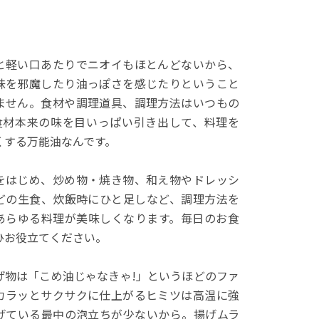
と軽い口あたりでニオイもほとんどないから、
味を邪魔したり油っぽさを感じたりということ
ません。食材や調理道具、調理方法はいつもの
!食材本来の味を目いっぱい引き出して、料理を
くする万能油なんです。
をはじめ、炒め物・焼き物、和え物やドレッシ
どの生食、炊飯時にひと足しなど、調理方法を
あらゆる料理が美味しくなります。毎日のお食
ひお役立てください。
げ物は「こめ油じゃなきゃ!」というほどのファ
カラッとサクサクに仕上がるヒミツは高温に強
げている最中の泡立ちが少ないから。揚げムラ