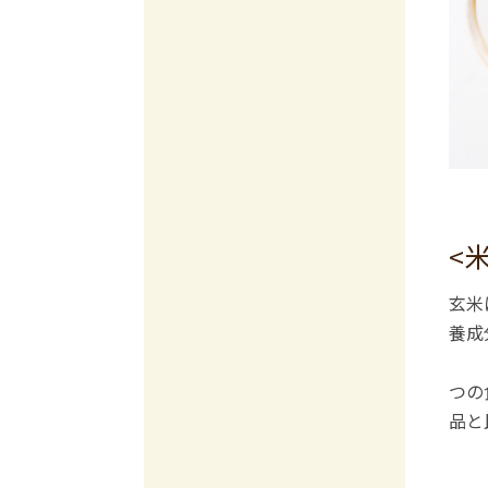
<
玄米
養成
つの
品と