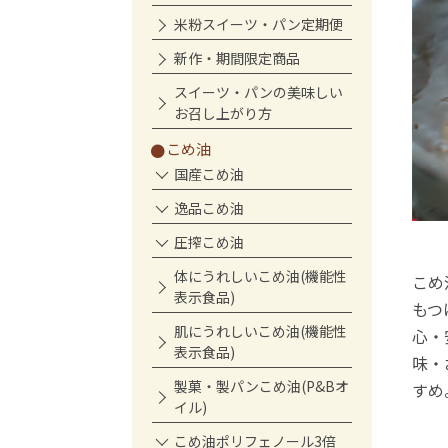
米粉スイーツ・パン定期便
新作・期間限定商品
スイーツ・パンの美味しい
お召し上がり方
こめ油
国産こめ油
逸品こめ油
圧搾こめ油
体にうれしいこめ油(機能性
こめ
表示食品)
もつ
肌にうれしいこめ油(機能性
心・
表示食品)
味・
製菓・製パンこめ油(P&Bオ
すめ
イル)
こめ油ポリフェノール3倍