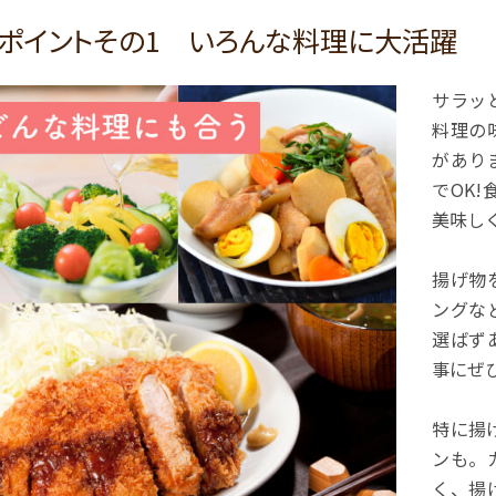
ポイントその1 いろんな料理に大活躍
サラッ
料理の
があり
でOK
美味し
揚げ物
ングな
選ばず
事にぜ
特に揚
ンも。
く、揚