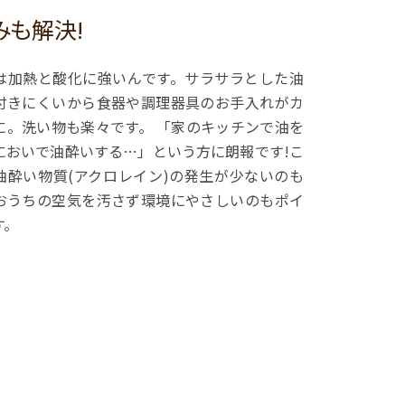
みも解決!
は加熱と酸化に強いんです。サラサラとした油
付きにくいから食器や調理器具のお手入れがカ
に。洗い物も楽々です。 「家のキッチンで油を
においで油酔いする…」という方に朗報です!こ
油酔い物質(アクロレイン)の発生が少ないのも
おうちの空気を汚さず環境にやさしいのもポイ
す。