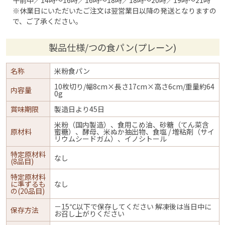
午前中／14時～16時／16時～18時／18時～20時／19時～21時
※休業日にいただいたご注文は翌営業日以降の発送となりますの
で、ご了承ください。
製品仕様/つの食パン(プレーン)
名称
米粉食パン
10枚切り/幅8cm×長さ17cm×高さ6cm/重量約64
内容量
0g
賞味期限
製造日より45日
米粉（国内製造）、食用こめ油、砂糖（てん菜含
原材料
蜜糖）、酵母、米ぬか抽出物、食塩 / 増粘剤（サイ
リウムシードガム）、イノシトール
特定原材料
なし
(8品目)
特定原材料
に準ずるも
なし
の(20品目)
－15℃以下で保存してください 解凍後は当日中に
保存方法
お召し上がりください