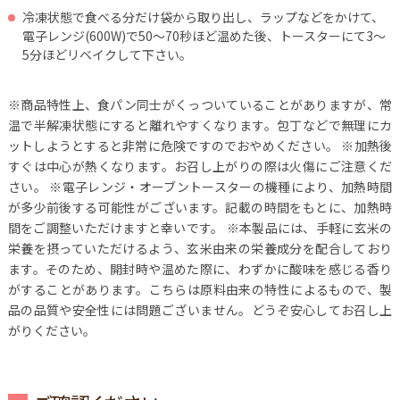
冷凍状態で食べる分だけ袋から取り出し、ラップなどをかけて、
電子レンジ(600W)で50～70秒ほど温めた後、トースターにて3～
5分ほどリベイクして下さい。
※商品特性上、食パン同士がくっついていることがありますが、常
温で半解凍状態にすると離れやすくなります。包丁などで無理にカ
ットしようとすると非常に危険ですのでおやめください。
※加熱後
すぐは中心が熱くなります。お召し上がりの際は火傷にご注意くだ
さい。
※電子レンジ・オーブントースターの機種により、加熱時間
が多少前後する可能性がございます。記載の時間をもとに、加熱時
間をご調整いただけますと幸いです。
※本製品には、手軽に玄米の
栄養を摂っていただけるよう、玄米由来の栄養成分を配合しており
ます。そのため、開封時や温めた際に、わずかに酸味を感じる香り
がすることがあります。こちらは原料由来の特性によるもので、製
品の品質や安全性には問題ございません。どうぞ安心してお召し上
がりください。