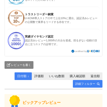
トラストリーダー銅賞
U-KOMI導入ストアの中で上位10%に選出。認証済みレビュー
の公開数で業界をリードする存在です。
実績ダイヤモンド認定
認証済みレビュー1,000件の大台を達成。揺るぎない信頼の頂
点に立つストアの証明です。
certified by
レビューを書く
日付順 ↓
評価順
いいね数順
購入確認順
返信順
詳細フィルター
ピックアップレビュー