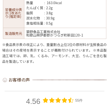
熱量
163.0kcal
たんぱく質
2.2g
栄養成分表
示:1枚あた
脂質
3.8g
り(推定値)
炭水化物
30.9g
食塩相当量
0.5g
築野食品工業株式会社
製造販売元
和歌山県伊都郡かつらぎ町新田120-1
※食品表示表の改正により、重量割合上位1位の原材料が生鮮食品の
場合はその産地を表示することが義務付けられています。
※本品製
造工場では、卵、乳、くるみ、アーモンド、大豆、りんごを含む製
品を製造しています。
お客様の声
4.56
55件