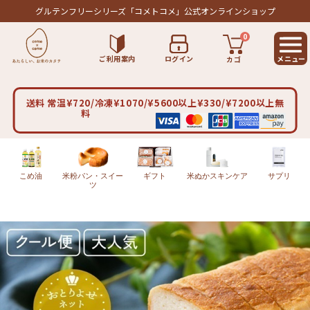
グルテンフリーシリーズ
「コメトコメ」公式オンラインショップ
0
ご利用案内
ログイン
カゴ
送料 常温¥720/冷凍¥1070/¥5600以上¥330/¥7200以上無
料
こめ油
米粉パン・スイー
ギフト
米ぬかスキンケア
サプリ
ツ