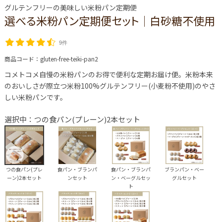
グルテンフリーの美味しい米粉パン定期便
選べる米粉パン定期便セット│白砂糖不使用
9件
商品コード：
gluten-free-teiki-pan2
コメトコメ自慢の米粉パンのお得で便利な定期お届け便。米粉本来
のおいしさが際立つ米粉100%グルテンフリー(小麦粉不使用)のやさ
しい米粉パンです。
選択中：つの食パン(プレーン)2本セット
つの食パン(プレ
食パン・ブランパ
食パン・ブランパ
ブランパン・ベー
ーン)2本セット
ンセット
ン・ベーグルセッ
グルセット
ト