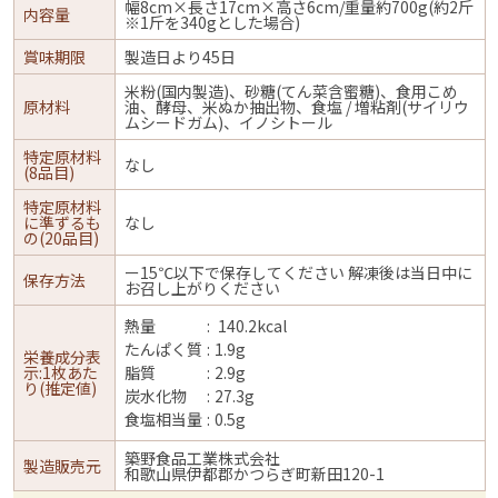
幅8cm×長さ17cm×高さ6cm/重量約700g(約2斤
内容量
※1斤を340gとした場合)
賞味期限
製造日より45日
米粉(国内製造)、砂糖(てん菜含蜜糖)、食用こめ
原材料
油、酵母、米ぬか抽出物、食塩 / 増粘剤(サイリウ
ムシードガム)、イノシトール
特定原材料
なし
(8品目)
特定原材料
に準ずるも
なし
の(20品目)
ー15℃以下で保存してください 解凍後は当日中に
保存方法
お召し上がりください
熱量
140.2kcal
たんぱく質
1.9g
栄養成分表
示:1枚あた
脂質
2.9g
り(推定値)
炭水化物
27.3g
食塩相当量
0.5g
築野食品工業株式会社
製造販売元
和歌山県伊都郡かつらぎ町新田120-1