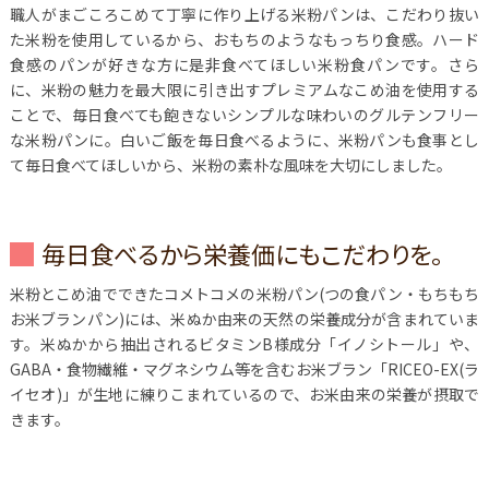
職人がまごころこめて丁寧に作り上げる米粉パンは、こだわり抜い
た米粉を使用しているから、おもちのようなもっちり食感。ハード
食感のパンが好きな方に是非食べてほしい米粉食パンです。さら
に、米粉の魅力を最大限に引き出すプレミアムなこめ油を使用する
ことで、毎日食べても飽きないシンプルな味わいのグルテンフリー
な米粉パンに。白いご飯を毎日食べるように、米粉パンも食事とし
て毎日食べてほしいから、米粉の素朴な風味を大切にしました。
毎日食べるから栄養価にもこだわりを。
米粉とこめ油でできたコメトコメの米粉パン(つの食パン・もちもち
お米ブランパン)には、米ぬか由来の天然の栄養成分が含まれていま
す。米ぬかから抽出されるビタミンB様成分「イノシトール」や、
GABA・食物繊維・マグネシウム等を含むお米ブラン「RICEO-EX(ラ
イセオ)」が生地に練りこまれているので、お米由来の栄養が摂取で
きます。