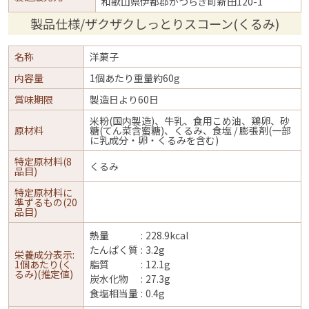
和歌山県伊都郡かつらぎ町新田120-1
製品仕様/ザクザクしっとりスコーン(くるみ)
名称
洋菓子
内容量
1個あたり重量約60g
賞味期限
製造日より60日
米粉(国内製造)、牛乳、食用こめ油、鶏卵、砂
原材料
糖(てん菜含蜜糖)、くるみ、食塩 / 膨張剤(一部
に乳成分・卵・くるみを含む)
特定原材料(8
くるみ
品目)
特定原材料に
準ずるもの(20
品目)
熱量
228.9kcal
たんぱく質
3.2g
栄養成分表示:
1個あたり(く
脂質
12.1g
るみ)(推定値)
炭水化物
27.3g
食塩相当量
0.4g