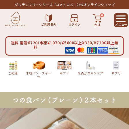
グルテンフリーシリーズ
「コメトコメ」公式オンラインショップ
0
ご利用案内
ログイン
カゴ
送料 常温¥720/冷凍¥1070/¥5600以上¥330/¥7200以上無
料
こめ油
米粉パン・スイー
ギフト
米ぬかスキンケア
サプリ
ツ