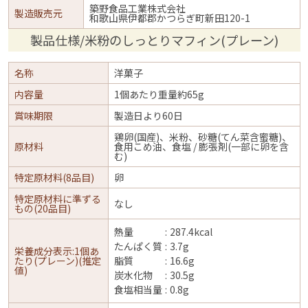
築野食品工業株式会社
製造販売元
和歌山県伊都郡かつらぎ町新田120-1
製品仕様/米粉のしっとりマフィン(プレーン)
名称
洋菓子
内容量
1個あたり重量約65g
賞味期限
製造日より60日
鶏卵(国産)、米粉、砂糖(てん菜含蜜糖)、
原材料
食用こめ油、食塩 / 膨張剤(一部に卵を含
む)
特定原材料(8品目)
卵
特定原材料に準ずる
なし
もの(20品目)
熱量
287.4kcal
たんぱく質
3.7g
栄養成分表示:1個あ
たり(プレーン)(推定
脂質
16.6g
値)
炭水化物
30.5g
食塩相当量
0.8g