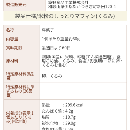
築野食品工業株式会社
製造販売元
和歌山県伊都郡かつらぎ町新田120-1
製品仕様/米粉のしっとりマフィン(くるみ)
名称
洋菓子
内容量
1個あたり重量約60g
賞味期限
製造日より60日
鶏卵(国産)、米粉、砂糖(てん菜含蜜糖)、食
原材料
用こめ油、くるみ、食塩 / 膨張剤(一部に卵・
くるみを含む)
特定原材料(8品
卵、くるみ
目)
特定原材料に準
ずるもの(20品
目)
熱量
299.6kcal
たんぱく質
4.2g
栄養成分表示:1
個あたり(くる
脂質
18.7g
み)(推定値)
炭水化物
29.0g
食塩相当量
0.8g