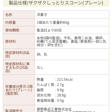
製品仕様/ザクザクしっとりスコーン(プレーン)
名称
洋菓子
内容量
1個あたり重量約60g
賞味期限
製造日より60日
米粉(国内製造)、牛乳、食用こめ油、鶏卵、
原材料
砂糖(てん菜含蜜糖)、食塩 / 膨張剤(一部に乳
成分・卵を含む)
特定原材料(8品
卵、乳
目)
特定原材料に準
ずるもの(20品
なし
目)
熱量
211.5kcal
たんぱく質
2.7g
栄養成分表示:1個
あたり(プレーン)
脂質
9.9g
(推定値)
炭水化物
28.8g
食塩相当量
0.5g
築野食品工業株式会社
製造販売元