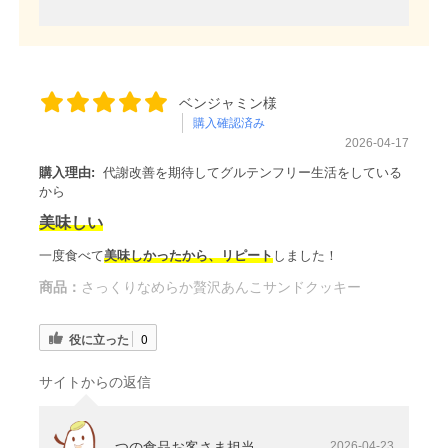
ベンジャミン様
購入確認済み
2026-04-17
購入理由:
代謝改善を期待してグルテンフリー生活をしている
から
美味しい
一度食べて
美味しかったから、リピート
しました！
商品：
さっくりなめらか贅沢あんこサンドクッキー
役に立った
0
サイトからの返信
つの食品お客さま担当
2026-04-23