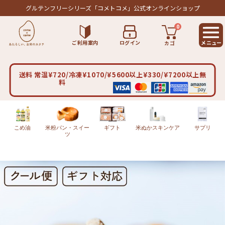
グルテンフリーシリーズ
「コメトコメ」公式オンラインショップ
0
ご利用案内
ログイン
カゴ
送料 常温¥720/冷凍¥1070/¥5600以上¥330/¥7200以上無
料
こめ油
米粉パン・スイー
ギフト
米ぬかスキンケア
サプリ
ツ