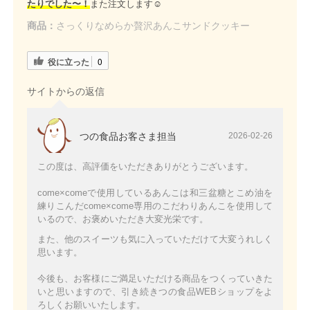
たりでした〜！
また注文します☺️
商品：
さっくりなめらか贅沢あんこサンドクッキー
役に立った
0
サイトからの返信
つの食品お客さま担当
2026-02-26
この度は、高評価をいただきありがとうございます。
come×comeで使用しているあんこは和三盆糖とこめ油を
練りこんだcome×come専用のこだわりあんこを使用して
いるので、お褒めいただき大変光栄です。
また、他のスイーツも気に入っていただけて大変うれしく
思います。
今後も、お客様にご満足いただける商品をつくっていきた
いと思いますので、引き続きつの食品WEBショップをよ
ろしくお願いいたします。