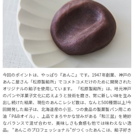
今回のポイントは、やっぱり『あんこ』です。1947年創業、神戸の
あんこ屋さん「松原製餡所」でコメトコメだけのために開発された
オリジナルの餡子を使用しています。
「松原製餡所」は、地元神戸
のパンや洋菓子文化に応えようと技術を磨き、常に新しい味を生み
出し続けた結果、現在のあんこレシピ数は、なんと500種類以上!今
回開発した餡子は、北海道産の小豆、つの食品の製菓製パン用こめ
油「P&Bオイル」、上品でまろやかな甘みがある「和三盆」を絶妙
なバランスで混ぜ合わせ、美味しさも食感も他では味わえない逸
品。
“あんこのプロフェッショナル”がつくったあんこは、餡子好き