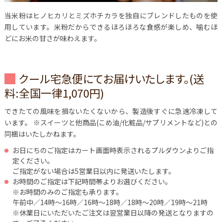
当米粉はヒノヒカリとミズホチカラを独自にブレンドしたものを使
用しています。米粉だからできるほろほろな食感が楽しめ、噛むほ
どにお米の甘さが味わえます。
クール宅急便にてお届けいたします。(送
料:全国一律1,070円)
できたての風味を損ないたくないから、製造後すぐに急速冷凍して
います。
※スイーツと他商品(こめ油/化粧品/サプリメントなど)との
同梱はいたしかねます。
お日にちのご指定はカート画面時表示されるプルダウンよりご指
定ください。
ご指定がない場合は5営業日以内に発送いたします。
お時間のご指定は下記時間帯よりお選びください。
※お時間のみのご指定も承ります。
午前中／14時～16時／16時～18時／18時～20時／19時～21時
※休業日にいただいたご注文は翌営業日以降の発送となりますの