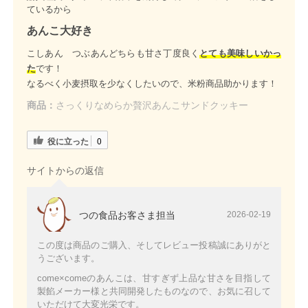
ているから
あんこ大好き
こしあん つぶあんどちらも甘さ丁度良く
とても美味しいかっ
た
です！
なるべく小麦摂取を少なくしたいので、米粉商品助かります！
商品：
さっくりなめらか贅沢あんこサンドクッキー
役に立った
0
サイトからの返信
つの食品お客さま担当
2026-02-19
この度は商品のご購入、そしてレビュー投稿誠にありがと
うございます。
come×comeのあんこは、甘すぎず上品な甘さを目指して
製餡メーカー様と共同開発したものなので、お気に召して
いただけて大変光栄です。