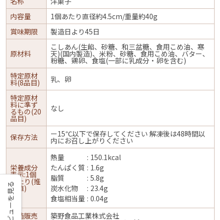
名称
洋菓子
内容量
1個あたり直径約4.5cm/重量約40g
賞味期限
製造日より45日
こしあん(生餡、砂糖、和三盆糖、食用こめ油、寒
原材料
天)(国内製造)、米粉、砂糖、食用こめ油、バター、
粉糖、鶏卵、食塩(一部に乳成分・卵を含む)
特定原材
乳、卵
料(8品目)
特定原材
料に準ず
なし
るもの(20
品目)
ー15℃以下で保存してください 解凍後は48時間以
保存方法
内にお召し上がりください
熱量
150.1kcal
栄養成分
たんぱく質
1.6g
表示:1個
脂質
5.8g
あたり(推
レビューを見る
定値)
炭水化物
23.4g
食塩相当量
0.04g
製造販売
築野食品工業株式会社