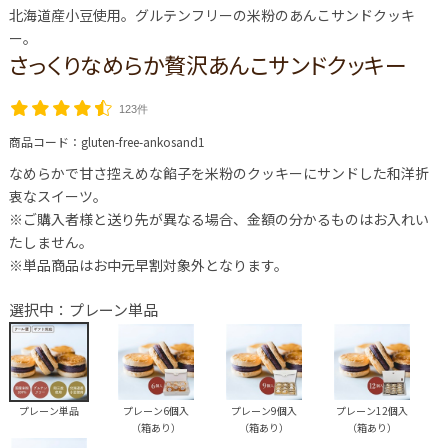
北海道産小豆使用。グルテンフリーの米粉のあんこサンドクッキ
ー。
さっくりなめらか贅沢あんこサンドクッキー
123件
商品コード：
gluten-free-ankosand1
なめらかで甘さ控えめな餡子を米粉のクッキーにサンドした和洋折
衷なスイーツ。
※ご購入者様と送り先が異なる場合、金額の分かるものはお入れい
たしません。
※単品商品はお中元早割対象外となります。
選択中：プレーン単品
プレーン単品
プレーン6個入
プレーン9個入
プレーン12個入
（箱あり）
（箱あり）
（箱あり）