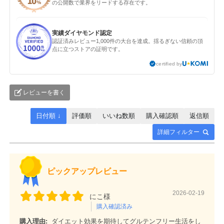
の公開数で業界をリードする存在です。
実績ダイヤモンド認定
認証済みレビュー1,000件の大台を達成。揺るぎない信頼の頂
点に立つストアの証明です。
certified by
レビューを書く
日付順 ↓
評価順
いいね数順
購入確認順
返信順
詳細フィルター
ピックアップレビュー
2026-02-19
にこ様
購入確認済み
購入理由:
ダイエット効果を期待してグルテンフリー生活をし