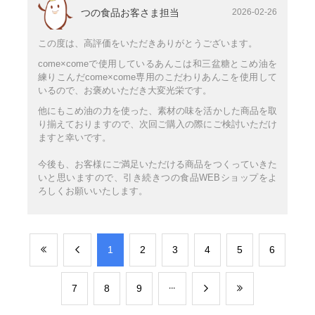
つの食品お客さま担当
2026-02-26
この度は、高評価をいただきありがとうございます。
come×comeで使用しているあんこは和三盆糖とこめ油を
練りこんだcome×come専用のこだわりあんこを使用して
いるので、お褒めいただき大変光栄です。
他にもこめ油の力を使った、素材の味を活かした商品を取
り揃えておりますので、次回ご購入の際にご検討いただけ
ますと幸いです。
今後も、お客様にご満足いただける商品をつくっていきた
いと思いますので、引き続きつの食品WEBショップをよ
ろしくお願いいたします。
​1
​2
​3
​4
​5
​6
​7
​8
​9