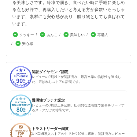
る美味しさです。冷凍で届き、食べたい時に手軽に楽しめ
る点も好評で、再購入したいと考える方が多数いらっしゃ
います。素材にも安心感があり、贈り物としても喜ばれて
います。
クッキー
あんこ
美味しい
再購入
安心感
認証ダイヤモンド認定
レビューの9割以上が認証済み。最高水準の信頼性を達成し
た、選ばれしストアの証明です。
透明性プラチナ認定
レビューの8割以上を公開。圧倒的な透明性で業界をリードす
るストアだけの称号です。
トラストリーダー銅賞
U-KOMI導入ストアの中で上位10%に選出。認証済みレビュー