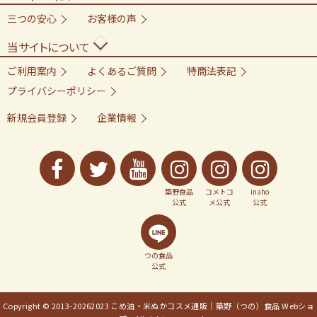
三つの安心
お客様の声
当サイトについて
ご利用案内
よくあるご質問
特商法表記
プライバシーポリシー
新規会員登録
企業情報
築野食品
コメトコ
inaho
公式
メ公式
公式
つの食品
公式
Copyright © 2013-
20262023 こめ油・米ぬかコスメ通販｜築野（つの）食品 Webショ