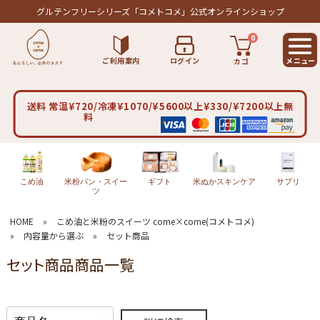
グルテンフリーシリーズ
「コメトコメ」公式オンラインショップ
0
ご利用案内
ログイン
カゴ
送料 常温¥720/冷凍¥1070/¥5600以上¥330/¥7200以上無
料
こめ油
米粉パン・スイー
ギフト
米ぬかスキンケア
サプリ
ツ
HOME
»
こめ油と米粉のスイーツ come×come(コメトコメ)
»
内容量から選ぶ
»
セット商品
セット商品商品一覧