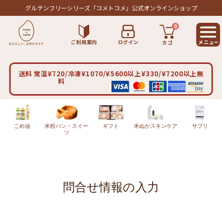
グルテンフリーシリーズ
「コメトコメ」公式オンラインショップ
0
ご利用案内
ログイン
カゴ
送料 常温¥720/冷凍¥1070/¥5600以上¥330/¥7200以上無
料
こめ油
米粉パン・スイー
ギフト
米ぬかスキンケア
サプリ
ツ
問合せ情報の入力