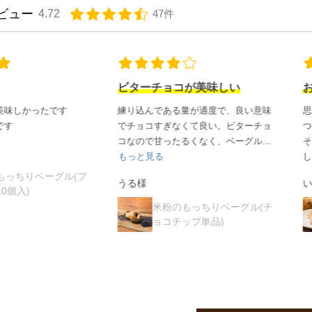
ビュー
4.72
47件
ビターチョコが美味しい
おいしい！
練り込んである量が適度で、良い意味
思ってたより小さかったですが
でチョコすぎなくて良い。ビターチョ
つにぴったりの大きさでした！
コなので甘ったるくなく、ベーグル...
そして
もちもちしておいしい
✨
もっと見る
し...
もっと見る
うる様
いつき様
米粉のもっちりベーグル(チ
米粉のもっちりベーグ
ョコチップ単品)
レーン10個入)