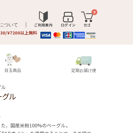
0
品について
ご利用案内
ログイン
カゴ
330/¥7200以上無料
目玉商品
定期お届け便
グル
ーグル
1
た、国産米粉100%のベーグル。