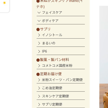
米ぬかスキンケアinaho(イ
★
ナホ)
フェイスケア
ボディケア
サプリ
イノシトール
まるいの
IP6
製菓・製パン材料
コメトコメ国産米粉
定期お届け便
米粉スイーツ・パン定期便
こめ油定期便
スキンケア定期便
サプリ定期便