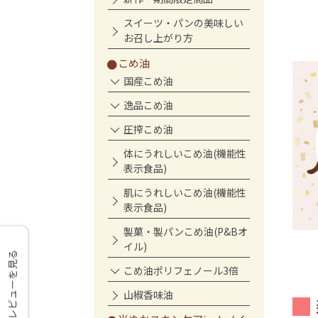
スイーツ・パンの美味しい
お召し上がり方
こめ油
国産こめ油
逸品こめ油
圧搾こめ油
体にうれしいこめ油(機能性
表示食品)
肌にうれしいこめ油(機能性
表示食品)
製菓・製パンこめ油(P&Bオ
イル)
レビューを見る
こめ油ポリフェノール3倍
山椒香味油