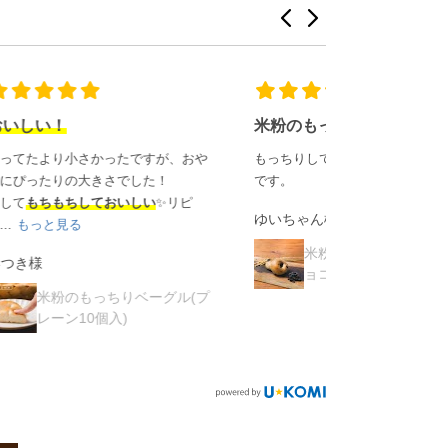
米粉のもっちりベーグル
ベーグルパン
、おや
もっちりしていてとても美味しかった
もちもちしてい
です。
ご購入者様
リピ
ゆいちゃん様
米粉の
レーン単
米粉のもっちりベーグル(チ
ョコチップ単品)
ル(プ