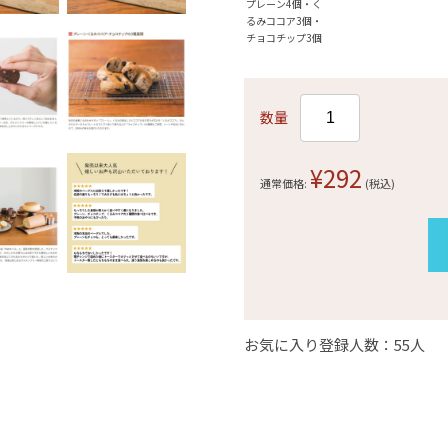
プレーン4個・く
るみココア3個・
チョコチップ3個
数量
¥292
通常価格:
(税込)
お気に入り登録人数：55人