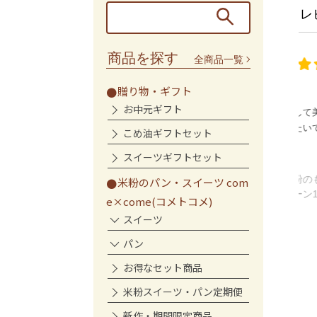
レ
商品を探す
全商品一覧
ベーグル
贈り物・ギフト
お中元ギフト
もっちりとして美味しかったです
リピートしたいです
こめ油ギフトセット
ここりん様
スイーツギフトセット
米粉のもっちりベーグル(プ
米粉のパン・スイーツ com
レーン10個入)
e×come(コメトコメ)
スイーツ
パン
お得なセット商品
米粉スイーツ・パン定期便
新作・期間限定商品