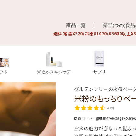
商品一覧
築野(つの)食
送料 常温¥720/冷凍¥1070/¥5600以上¥
フト
米ぬかスキンケア
サプリ
グルテンフリーの米粉ベー
米粉のもっちりベ
47件
商品コード：
gluten-free-bagel-plane
お米の魅力がぎゅっと詰まっ