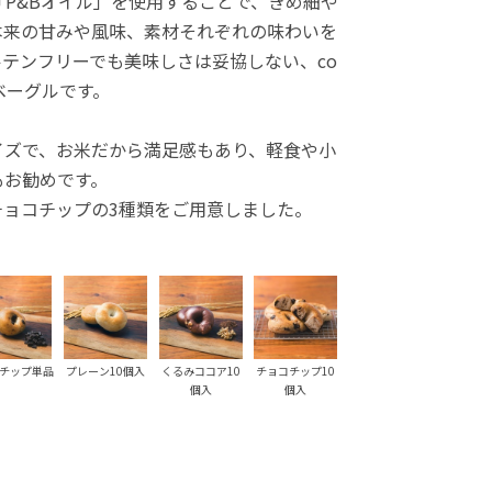
P&Bオイル」を使用することで、きめ細や
本来の甘みや風味、素材それぞれの味わいを
テンフリーでも美味しさは妥協しない、co
ベーグルです。
イズで、お米だから満足感もあり、軽食や小
もお勧めです。
チョコチップの3種類をご用意しました。
チップ単品
プレーン10個入
くるみココア10
チョコチップ10
個入
個入