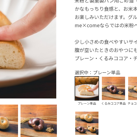
米粉と製菓製パン用こめ油「
かなもっちり食感と、お米
お楽しみいただけます。グル
me×comeならではの米粉
少し小さめの食べやすいサ
腹が空いたときのおやつに
プレーン・くるみココア・
選択中：プレーン単品
プレーン単品
くるみココア単品
チョコ