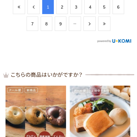
​1
​2
​3
​4
​5
​6
​7
​8
​9
こちらの商品はいかがですか？