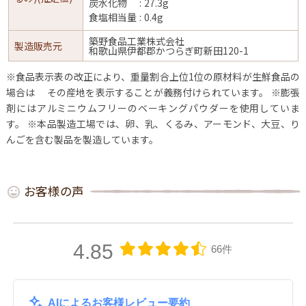
炭水化物
27.3g
食塩相当量
0.4g
築野食品工業株式会社
製造販売元
和歌山県伊都郡かつらぎ町新田120-1
※食品表示表の改正により、重量割合上位1位の原材料が生鮮食品の
場合は
その産地を表示することが義務付けられています。
※膨張
剤にはアルミニウムフリーのベーキングパウダーを使用していま
す。
※本品製造工場では、卵、乳、くるみ、アーモンド、大豆、り
んごを含む製品を製造しています。
お客様の声
4.85
66件
AIによるお客様レビュー要約