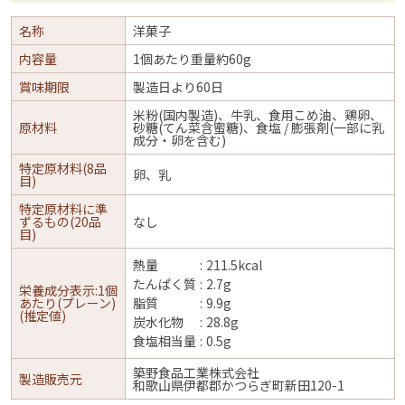
名称
洋菓子
内容量
1個あたり重量約60g
賞味期限
製造日より60日
米粉(国内製造)、牛乳、食用こめ油、鶏卵、
原材料
砂糖(てん菜含蜜糖)、食塩 / 膨張剤(一部に乳
成分・卵を含む)
特定原材料(8品
卵、乳
目)
特定原材料に準
ずるもの(20品
なし
目)
熱量
211.5kcal
たんぱく質
2.7g
栄養成分表示:1個
あたり(プレーン)
脂質
9.9g
(推定値)
炭水化物
28.8g
食塩相当量
0.5g
築野食品工業株式会社
製造販売元
和歌山県伊都郡かつらぎ町新田120-1