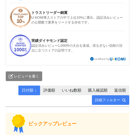
トラストリーダー銅賞
U-KOMI導入ストアの中で上位10%に選出。認証済みレビュー
の公開数で業界をリードする存在です。
実績ダイヤモンド認定
認証済みレビュー1,000件の大台を達成。揺るぎない信頼の頂
点に立つストアの証明です。
certified by
レビューを書く
日付順 ↓
評価順
いいね数順
購入確認順
返信順
詳細フィルター
ピックアップレビュー