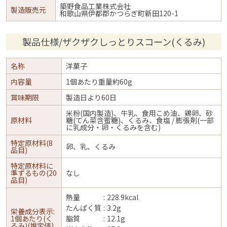
築野食品工業株式会社
製造販売元
和歌山県伊都郡かつらぎ町新田120-1
製品仕様/ザクザクしっとりスコーン(くるみ)
名称
洋菓子
内容量
1個あたり重量約60g
賞味期限
製造日より60日
米粉(国内製造)、牛乳、食用こめ油、鶏卵、砂
原材料
糖(てん菜含蜜糖)、くるみ、食塩 / 膨張剤(一部
に乳成分・卵・くるみを含む)
特定原材料(8
卵、乳、くるみ
品目)
特定原材料に
準ずるもの(20
なし
品目)
熱量
228.9kcal
たんぱく質
3.2g
栄養成分表示:
1個あたり(く
脂質
12.1g
るみ)(推定値)