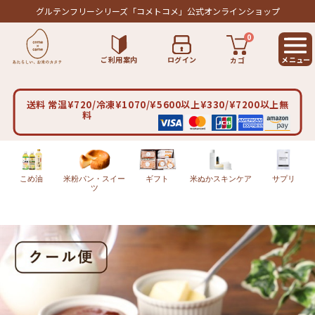
グルテンフリーシリーズ
「コメトコメ」公式オンラインショップ
0
ご利用案内
ログイン
カゴ
送料 常温¥720/冷凍¥1070/¥5600以上¥330/¥7200以上無
料
こめ油
米粉パン・スイー
ギフト
米ぬかスキンケア
サプリ
ツ