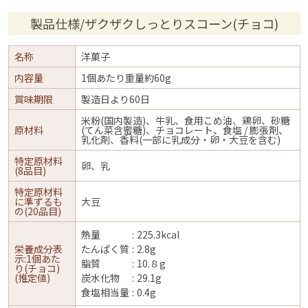
製品仕様/ザクザクしっとりスコーン(チョコ)
名称
洋菓子
内容量
1個あたり重量約60g
賞味期限
製造日より60日
米粉(国内製造)、牛乳、食用こめ油、鶏卵、砂糖
原材料
(てん菜含蜜糖)、チョコレート、食塩 / 膨張剤、
乳化剤、香料(一部に乳成分・卵・大豆を含む)
特定原材料
卵、乳
(8品目)
特定原材料
に準ずるも
大豆
の(20品目)
熱量
225.3kcal
栄養成分表
たんぱく質
2.8g
示:1個あた
脂質
10.８g
り(チョコ)
(推定値)
炭水化物
29.1g
食塩相当量
0.4g