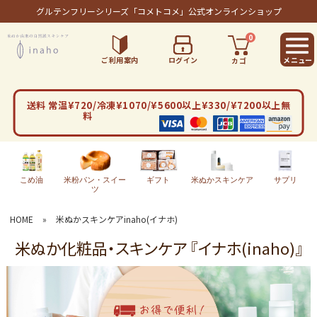
グルテンフリーシリーズ
「コメトコメ」公式オンラインショップ
0
ご利用案内
ログイン
カゴ
送料 常温¥720/冷凍¥1070/¥5600以上¥330/¥7200以上無
料
こめ油
米粉パン・スイー
ギフト
米ぬかスキンケア
サプリ
ツ
HOME
»
米ぬかスキンケアinaho(イナホ)
米ぬか化粧品・スキンケア 『イナホ(inaho)』