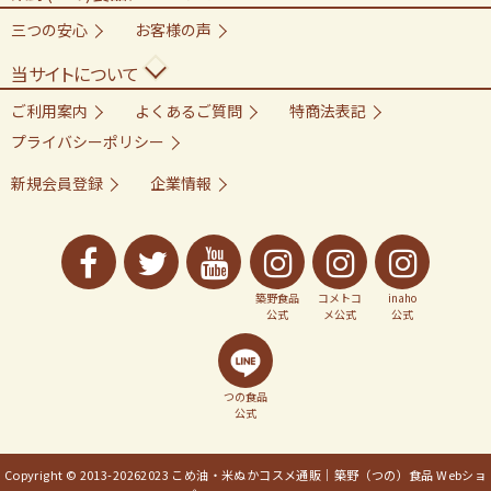
三つの安心
お客様の声
当サイトについて
ご利用案内
よくあるご質問
特商法表記
プライバシーポリシー
新規会員登録
企業情報
築野食品
コメトコ
inaho
公式
メ公式
公式
つの食品
公式
Copyright © 2013-
20262023 こめ油・米ぬかコスメ通販｜築野（つの）食品 Webショ