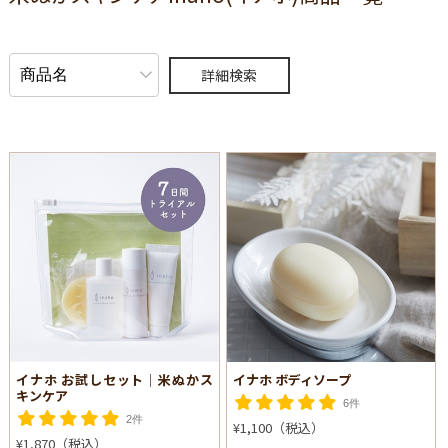
詳細検索
イナホ お試しセット│米ぬかス
イナホ ボディソープ
キンケア
6件
2件
¥1,100（税込）
¥1,870（税込）