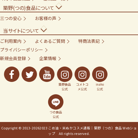
築野(つの)食品について
三つの安心
お客様の声
当サイトについて
ご利用案内
よくあるご質問
特商法表記
プライバシーポリシー
新規会員登録
企業情報
築野食品
コメトコ
inaho
公式
メ公式
公式
つの食品
公式
Copyright © 2013-
20262023 こめ油・米ぬかコスメ通販｜築野（つの）食品 Webショ
ップ All rights reserved.