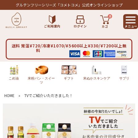
グルテンフリーシリーズ
「コメトコメ」公式オンラインショップ
0
ご利用案内
ログイン
カゴ
送料 常温¥720/冷凍¥1070/¥5600以上¥330/¥7200以上無
料
こめ油
米粉パン・スイー
ギフト
米ぬかスキンケア
サプリ
ツ
HOME
»
TVでご紹介いただきました！