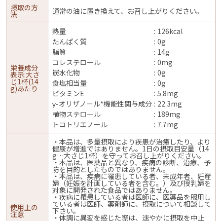
摂取の方
通常の油に置き換えて、お召し上がりください。
法
熱量
126kcal
たんぱく質
0g
脂質
14g
コレステロール
0mg
栄養成分
炭水化物
0g
表示:大さ
じ1杯(14
食塩相当量
0g
g)あたり
ビタミンE
5.8mg
γ-オリザノール*機能性関与成分
22.3mg
植物ステロール
189mg
トコトリエノール
7.7mg
・本品は、多量摂取により疾患が治癒したり、より
健康が増進ではありません。1日の摂取目安量（14
g…大さじ1杯）を守ってお召し上がりください。
・本品は、医薬品と異なり、疾病の診断、治療、予
防を目的としたものではありません。
・本品は、疾病に罹患している者、未成年者、妊産
婦（妊娠を計画している者を含む。）及び授乳婦を
対象に開発された食品ではありません。
・疾病に罹患している者は医師に、医薬品を服用し
ている者は医師、薬剤師に、摂取について相談して
使用上の
下さい。
注意
・体調に異変を感じた際は、速やかに摂取を中止