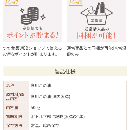
つの食品WEBショップで使える
通常商品との同梱が可能!※常温
お得なポイントが貯まります。
便のみ
製品仕様
名称
食用こめ油
原材料/商
食用こめ油(国内製造)
品内容
内容量
500g
賞味期限
ボトル下部に記載(製造後1年)
保存方法
常温、暗所保存