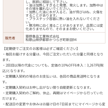
し、医師に相談して下さい。
・油は加熱しすぎると発煙、発火します。加熱中は
その場を離れないでください。
・加熱した油に水が入ると、油が飛びはね、火傷を
することがあります。
・プラスチック容器に熱い油を入れないでくださ
い。
・寒冷時に白く濁ることがありますが、品質には変
化ありませんので、そのままお使いください。
築野食品工業株式会社
販売者
和歌山県伊都郡かつらぎ町新田94
【定期便でご注文のお客様は必ずご確認ください】
・毎回お届けする分量は、今回ご注文いただいた分量と同様となり
ます。
・2回目以降の代金についても、定価の10%OFF6本入：3,267円(税
込)となります。
・定期購入契約の場合のお支払いは、各回の商品発送時となりま
す。
・定期購入契約はお申し出がない限り自動更新となります。
・定期購入契約のご解約、休止、再開はマイページから行っていた
だけます。
・配送日の変更やお休みはお届け日の7日前までにマイページから変