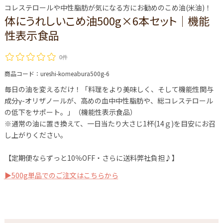
コレステロールや中性脂肪が気になる方にお勧めのこめ油(米油)！
体にうれしいこめ油500g×6本セット│機能
性表示食品
0件
商品コード：
ureshi-komeabura500g-6
毎日の油を変えるだけ！「料理をより美味しく、そして機能性関与
成分γ-オリザノールが、高めの血中中性脂肪や、総コレステロール
の低下をサポート。」（機能性表示食品）
※通常の油に置き換えて、一日当たり大さじ1杯(14ｇ)を目安にお召
し上がりください。
【定期便ならずっと10％OFF・さらに送料弊社負担♪】
▶500g単品でのご注文はこちらから