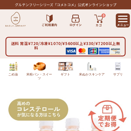
グルテンフリーシリーズ
「コメトコメ」公式オンラインショップ
0
ご利用案内
ログイン
カゴ
送料 常温¥720/冷凍¥1070/¥5600以上¥330/¥7200以上無
料
こめ油
米粉パン・スイー
ギフト
米ぬかスキンケア
サプリ
ツ