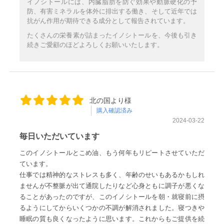
イノシトールには、内臓脂肪を防ぐ効果や動脈硬化の予
防、有害ミネラルを体外に排出する働き、そして近年では
抗がん作用が期待できる成分として報告されています。
たくさんの栄養素が詰まったイノシトールを、今後も引き
続きご愛顧のほどよろしくお願いいたします。
北の国より様
購入確認済み
2024-03-22
毎日いただいています
このイノシトールとこめ油、もう何年もリピートさせていただ
ています。
仕事では精神的なストレスも多く、年齢のせいもあるかもしれ
ませんが不整脈が出て通院したりなど心身ともに調子が悪くな
ることがあったのですが、このイノシトールを朝・就寝前に摂
るようにしてからいくつかの不調が解消されました。寝つきや
睡眠の質も良くなったように思います。これからもご提供を続