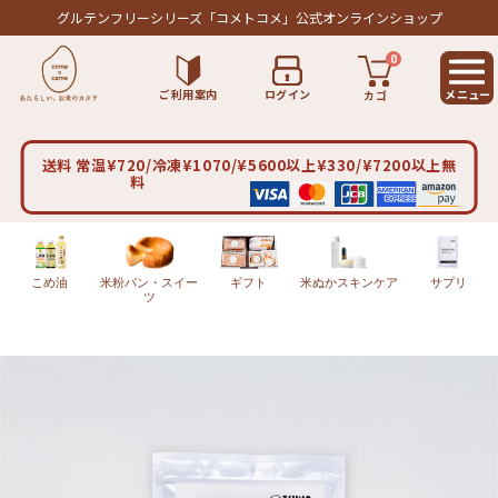
グルテンフリーシリーズ
「コメトコメ」公式オンラインショップ
0
ご利用案内
ログイン
カゴ
送料 常温¥720/冷凍¥1070/¥5600以上¥330/¥7200以上無
料
こめ油
米粉パン・スイー
ギフト
米ぬかスキンケア
サプリ
ツ