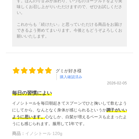
す。ほんのり甘みが加わり、いつものヨーグルトをより美
味しくお召し上がりいただけますので、ぜひお試しくださ
い。
これからも「続けたい」と思っていただける商品をお届け
できるよう努めてまいります。今後ともどうぞよろしくお
願いいたします。
グミが好き様
購入確認済み
2026-02-05
毎日の習慣によい
イノシトールを毎日朝起きてスプーンでひと掬いして飲むよう
にしてから、なんとなく身体が感じられるというか
調子がいい
ように思います。
心なしか、白髪が増えるペースも止まったよ
うにも感じられます。服用して1年です。
商品：
イノシトール 120g