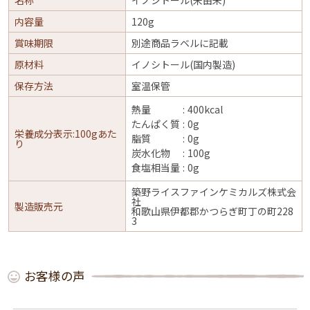
名称
イノシトール(米由来)
内容量
120g
賞味期限
別途商品ラベルに記載
原材料
イノシトール(国内製造)
保存方法
室温保管
熱量
400kcal
たんぱく質
0g
栄養成分表示:100gあた
脂質
0g
り
炭水化物
100g
食塩相当量
0g
築野ライスファインケミカルズ株式会
社
製造販売元
和歌山県伊都郡かつらぎ町丁の町228
3
お客様の声