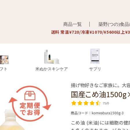
商品一覧
築野(つの)食
送料 常温¥720/冷凍¥1070/¥5600以上¥
フト
米ぬかスキンケア
サプリ
揚げ物好きなご家族に。大
国産こめ油1500g
75件
商品コード：
komeabura1500g-3
こめ油 (米油)には細胞の