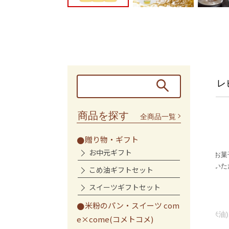
レ
商品を探す
全商品一覧
お得。
使いやすいです
贈り物・ギフト
お中元ギフト
利用しています。
買い
くせがなく、料理からお菓子までさま
時家にあるので安心
で
ざまな用途に使わせていただいており
こめ油ギフトセット
なので助かっており...
ます。
スイーツギフトセット
かよこ様
米粉のパン・スイーツ com
国産こめ油(米油)1500g×3
e×come(コメトコメ)
本セット
油(米油)1500g×3