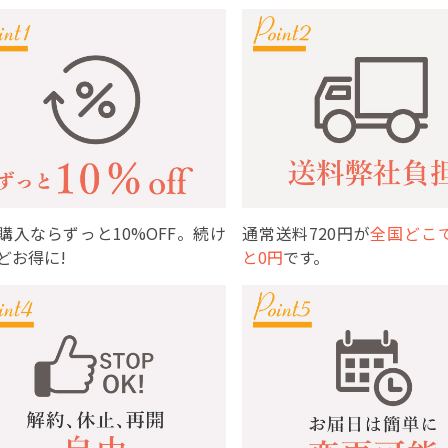
購入ならずっと10%OFF。続け
通常送料720円が
全国どこ
どお得に!
と0円
です。