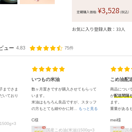
¥3,528
定期購入価格:
(税込）
お気に入り登録人数：33人
ビュー
4.83
75件
いつもの米油
こめ油配送について
数ヶ月置きですが購入させてもらって
商品についても
安心して使って
います。
が
配送間隔も自由
がきいて助か
米油はもちろん良品ですが、スタッフ
ます。
の方もとても細やかに対...
もっと見る
重量があるものなので
便
...
もっ
C様
mei様
国産こめ油(米油)1500g×3
国産こめ油(米油)1500