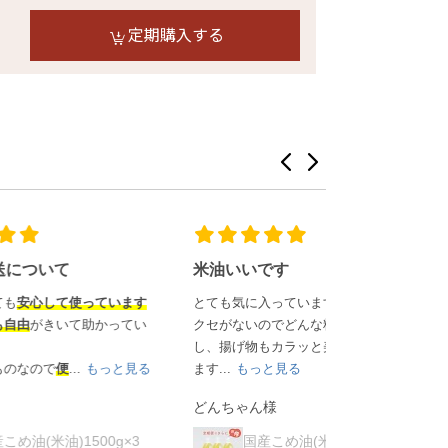
定期購入する
米油いいです
品質良い
と思
います
とても気に入っています。
実家の近くにあ
ってい
クセがないのでどんな料理も合います
を出てからも
15
し、揚げ物もカラッと美味しく揚がり
す、中国へ海外赴
と見る
ます...
もっと見る
もっと見る
どんちゃん様
おかむ様
g×3
国産こめ油(米油)1500g×3
国産こめ油