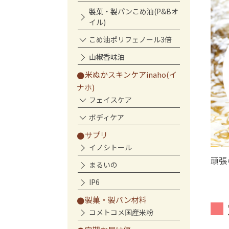
製菓・製パンこめ油(P&Bオ
イル)
こめ油ポリフェノール3倍
山椒香味油
米ぬかスキンケアinaho(イ
ナホ)
フェイスケア
ボディケア
サプリ
イノシトール
頑張
まるいの
IP6
製菓・製パン材料
コメトコメ国産米粉