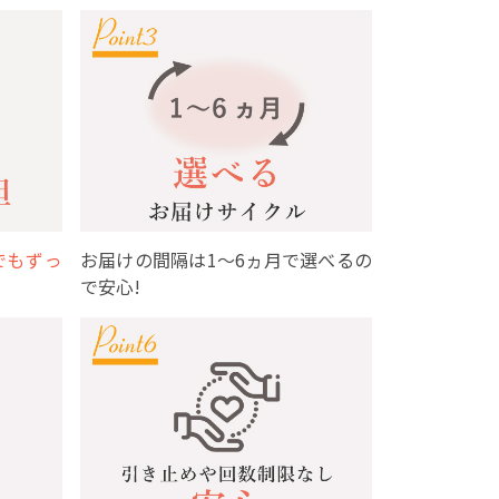
でもずっ
お届けの間隔は1～6ヵ月で選べるの
で安心!