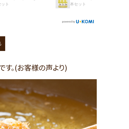
本セット
本セッ
る
です。(お客様の声より)