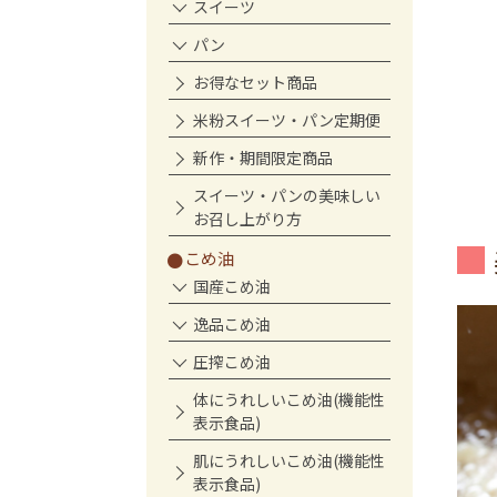
スイーツ
ット
パン
お得なセット商品
米粉スイーツ・パン定期便
新作・期間限定商品
スイーツ・パンの美味しい
お召し上がり方
こめ油
国産こめ油
逸品こめ油
圧搾こめ油
体にうれしいこめ油(機能性
表示食品)
肌にうれしいこめ油(機能性
表示食品)