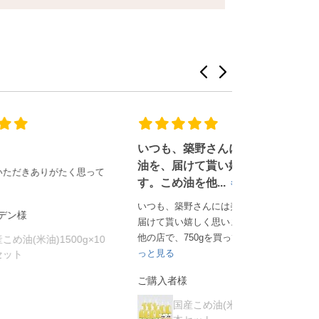
いつも、築野さんには美味しい
こめ油で揚げ
油を、届けて貰い嬉しく思いま
り違います。
思って
す。こめ油を他...
ただけます。
もっと見る
いつも、築野さんには美味しい油を、
こめ油で揚げ物
届けて貰い嬉しく思います。こめ油を
ます。とても美
他の店で、750gを買っていまし...
も
g×10
ともや様
っと見る
国産こめ油
ご購入者様
本セッ
国産こめ油(米油)1500g×10