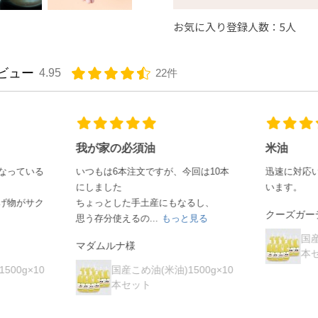
お気に入り登録人数：5人
ビュー
4.95
22件
我が家の必須油
米油
いつもは6本注文ですが、今回は10本
迅速に対応いただきありがたく
にしました
います。
ちょっとした手土産にもなるし、
クーズガーデン様
思う存分使えるの...
もっと見る
国産こめ油(米油)1500
マダムルナ様
本セット
国産こめ油(米油)1500g×10
本セット