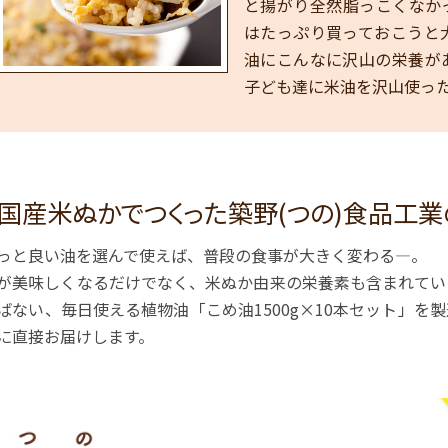
と揚がり全然脂っこくなか
はたっぷり買っておこうと
油にこんなに沢山の栄養が
子ども達に米油を沢山使っ
国産米ぬかでつくった築野(つの)食品工業の『
っと良い油を選んで使えば、普段の食事が大きく変わる―。
が美味しくなるだけでなく、米ぬか由来の栄養素も含まれてい
ばない、毎日使える植物油「こめ油1500g×10本セット」
に直接お届けします。