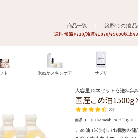
商品一覧
築野(つの)食
送料 常温¥720/冷凍¥1070/¥5600以上¥
フト
米ぬかスキンケア
サプリ
大容量10本セットを送料無
国産こめ油1500g
22件
商品コード：
komeabura1500g-10
こめ油 (米油)には細胞の