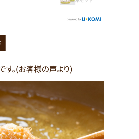
本セット
る
です。(お客様の声より)