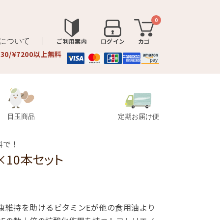
0
品について
ご利用案内
ログイン
カゴ
330/¥7200以上無料
目玉商品
定期お届け便
料で！
×10本セット
健康維持を助けるビタミンEが他の食用油より