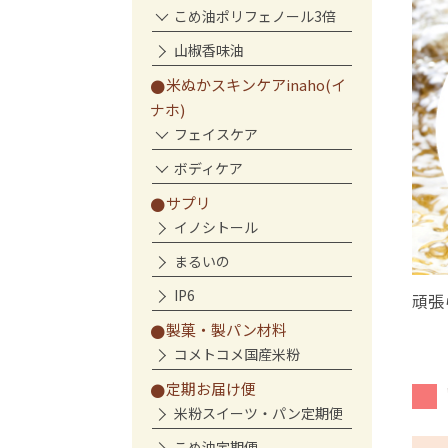
こめ油ポリフェノール3倍
山椒香味油
米ぬかスキンケアinaho(イ
ナホ)
フェイスケア
ボディケア
サプリ
イノシトール
まるいの
IP6
頑張
製菓・製パン材料
コメトコメ国産米粉
定期お届け便
米粉スイーツ・パン定期便
こめ油定期便