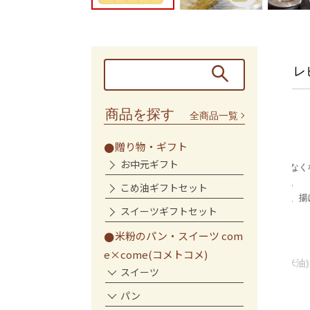
レ
商品を探す
全商品一覧
ばれました
愛用しています！
贈り物・ギフト
お中元ギフト
産として大変喜ばれま
かれこれ何年か分からなくなっている
有田みかん、桃……。
くらい愛用しています。
こめ油ギフトセット
ですが、シーズン通...
何より臭いがないこと、揚げ物がサク
スイーツギフトセット
ッと揚が...
もっと見る
米粉のパン・スイーツ com
ペルキン様
e×come(コメトコメ)
油(米油)1500g×10
国産こめ油(米油)1500g×10
スイーツ
ット
本セット
パン