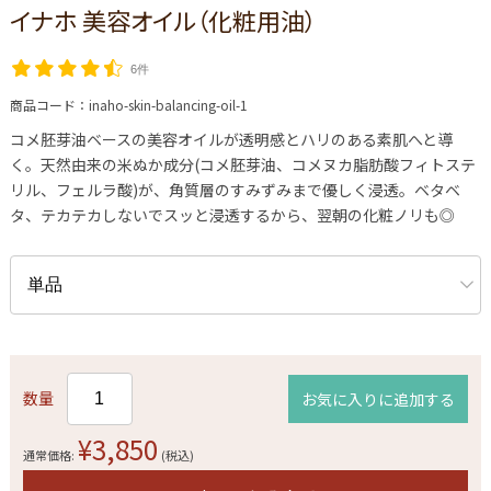
イナホ 美容オイル（化粧用油）
6件
商品コード：
inaho-skin-balancing-oil-1
コメ胚芽油ベースの美容オイルが透明感とハリのある素肌へと導
く。天然由来の米ぬか成分(コメ胚芽油、コメヌカ脂肪酸フィトステ
リル、フェルラ酸)が、角質層のすみずみまで優しく浸透。ベタベ
タ、テカテカしないでスッと浸透するから、翌朝の化粧ノリも◎
数量
お気に入りに追加する
¥3,850
通常価格:
(税込)