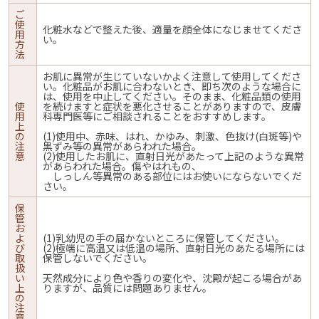
ご
使
化粧水などで整えた後、適量を顔全体になじませてくださ
用
い。
方
法
お肌に異常が生じていないかよく注意して使用してくださ
い。化粧品がお肌に合わないとき、即ち次のような場合に
は、使用を中止してください。そのまま、化粧品類の使用
使
を続けますと症状を悪化させることがありますので、皮膚
用
科専門医等にご相談されることをおすすめします。
上
の
(1)使用中、赤味、はれ、かゆみ、刺激、色抜け(白斑等)や
注
黒ずみ等の異常があらわれた場合。
意
(2)使用したお肌に、直射日光があたって上記のような異常
があらわれた場合。傷やはれもの、
しっしん等異常のある部位にはお使いにならないでくだ
さい。
保
管
お
よ
(1)乳幼児の手の届かないところに保管してください。
び
(2)極端に高温又は低温の場所、直射日光のあたる場所には
取
保管しないでください。
扱
い
天然成分により色や香りの変化や、沈殿が起こる場合があ
上
りますが、品質には問題ありません。
の
注
意