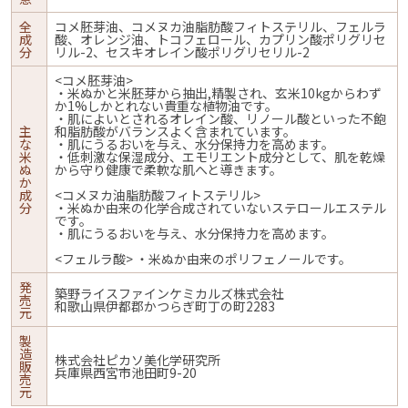
全
コメ胚芽油、コメヌカ油脂肪酸フィトステリル、フェルラ
成
酸、オレンジ油、トコフェロール、カプリン酸ポリグリセ
分
リル-2、セスキオレイン酸ポリグリセリル-2
<コメ胚芽油>
・米ぬかと米胚芽から抽出,精製され、玄米10kgからわず
か1%しかとれない貴重な植物油です。
・肌によいとされるオレイン酸、リノール酸といった不飽
主
和脂肪酸がバランスよく含まれています。
な
・肌にうるおいを与え、水分保持力を高めます。
米
・低刺激な保湿成分、エモリエント成分として、肌を乾燥
ぬ
から守り健康で柔軟な肌へと導きます。
か
成
<コメヌカ油脂肪酸フィトステリル>
分
・米ぬか由来の化学合成されていないステロールエステル
です。
・肌にうるおいを与え、水分保持力を高めます。
<フェルラ酸> ・米ぬか由来のポリフェノールです。
発
築野ライスファインケミカルズ株式会社
売
和歌山県伊都郡かつらぎ町丁の町2283
元
製
造
株式会社ピカソ美化学研究所
販
兵庫県西宮市池田町9-20
売
元