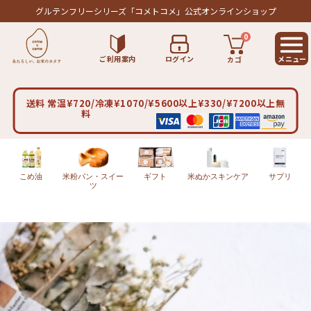
グルテンフリーシリーズ
「コメトコメ」公式オンラインショップ
0
ご利用案内
ログイン
カゴ
送料 常温¥720/冷凍¥1070/¥5600以上¥330/¥7200以上無
料
こめ油
米粉パン・スイー
ギフト
米ぬかスキンケア
サプリ
ツ