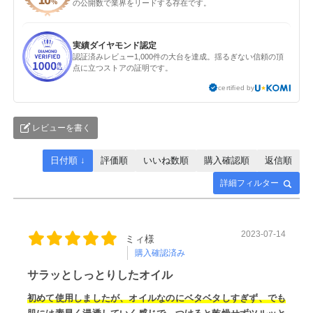
の公開数で業界をリードする存在です。
実績ダイヤモンド認定
認証済みレビュー1,000件の大台を達成。揺るぎない信頼の頂
点に立つストアの証明です。
certified by
レビューを書く
日付順 ↓
評価順
いいね数順
購入確認順
返信順
詳細フィルター
2023-07-14
ミィ様
購入確認済み
サラッとしっとりしたオイル
初めて使用しましたが、オイルなのにベタベタしすぎず、でも