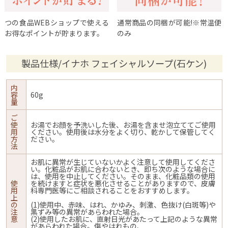
つの食品WEBショップで使える
通常商品の同梱が可能!※常温便
お得なポイントが貯まります。
のみ
製品仕様/イナホ フェイシャルソープ(石ケン)
内
容
60g
量
ご
使
お湯でお顔を予洗いした後、お湯を含ませ泡立ててご使用
用
ください。使用後は水分をよく切り、乾かして保管してく
方
ださい。
法
お肌に異常が生じていないかよく注意して使用してくださ
い。化粧品がお肌に合わないとき、即ち次のような場合に
は、使用を中止してください。そのまま、化粧品類の使用
使
を続けますと症状を悪化させることがありますので、皮膚
用
科専門医等にご相談されることをおすすめします。
上
の
(1)使用中、赤味、はれ、かゆみ、刺激、色抜け(白斑等)や
注
黒ずみ等の異常があらわれた場合。
意
(2)使用したお肌に、直射日光があたって上記のような異常
があらわれた場合。傷やはれもの、