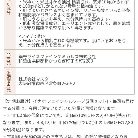
・米ぬかと米胚芽から抽出,精製され、玄米10kgからわず
か
か100gほどしかとれない貴重な植物油です。
成
・肌によいとされるオレイン酸、リノール酸といった不飽
分
和脂肪酸がバランスよく含まれています。
・肌にうるおいを与え、水分保持力を高めます。
・低刺激な保湿成分、エモリエント成分として、肌を乾燥
から守り健康で柔軟な肌へと導きます。
<フィチン酸>
・米ぬかから抽出された有機酸です。肌にうるおいを与
え、水分保持力を高めます。
発
築野ライスファインケミカルズ株式会社
売
和歌山県伊都郡かつらぎ町丁の町2283
元
製
造
株式会社マスター
販
大阪府堺市西区北条町2-30-2
売
元
【定期お届け】イナホ フェイシャルソープ(3個セット)・毎回お届け
する分量は、今回ご注文いただいた分量と同様となります。
・2回目以降の代金についても、定価の10%OFFの2,970円(税込)と
なります。また、4,8,12,16回目のお届けでは定価の15%OFFの2,80
5円(税込)となります。
・定期購入契約の場合のお支払いは、各回の商品発送時となりま