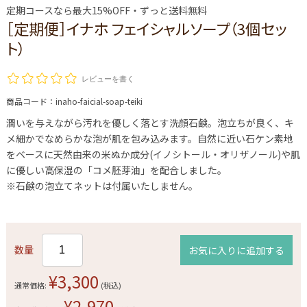
定期コースなら最大15%OFF・ずっと送料無料
［定期便］イナホ フェイシャルソープ（3個セッ
ト）
レビューを書く
商品コード：
inaho-faicial-soap-teiki
潤いを与えながら汚れを優しく落とす洗顔石鹸。泡立ちが良く、キ
メ細かでなめらかな泡が肌を包み込みます。自然に近い石ケン素地
をベースに天然由来の米ぬか成分(イノシトール・オリザノール)や肌
に優しい高保湿の「コメ胚芽油」を配合しました。
※石鹸の泡立てネットは付属いたしません。
数量
お気に入りに追加する
¥3,300
通常価格:
(税込)
¥2,970