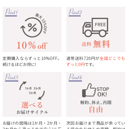
定期購入ならずっと10%OFF。
通常送料720円が
全国どこでも
続けるほどお得に!
ずっと0円
です。
お届けの間隔は1か月・2か月・
次回お届けまで商品が余ってい
3か月から選べるので安心!※石
る場合のお休みや再開、解約は