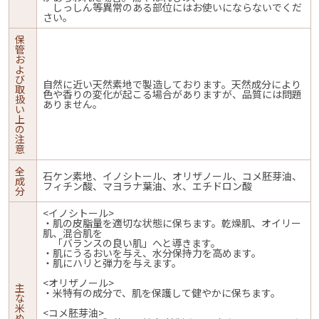
しっしん等異常のある部位にはお使いにならないでくだ
さい。
保
管
お
よ
び
自然に近い天然素地で製造しております。天然成分により
取
色や香りの変化が起こる場合がありますが、品質には問題
扱
ありません。
い
上
の
注
意
全
石ケン素地、イノシトール、オリザノール、コメ胚芽油、
成
フィチン酸、マヨラナ葉油、水、エチドロン酸
分
<イノシトール>
・肌の皮脂量を適切な状態に保ちます。乾燥肌、オイリー
肌、混合肌を
「バランスの良い肌」へと導きます。
・肌にうるおいを与え、水分保持力を高めます。
・肌にハリと弾力を与えます。
<オリザノール>
主
・米特有の成分で、肌を保護して健やかに保ちます。
な
米
<コメ胚芽油>
ぬ