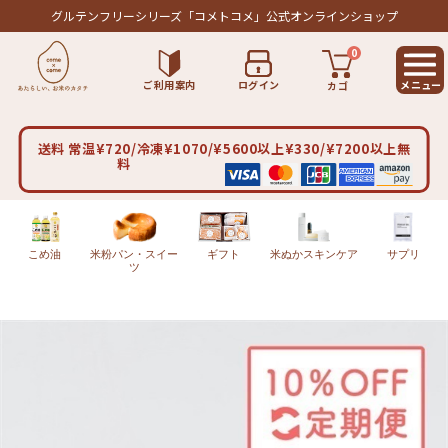
グルテンフリーシリーズ
「コメトコメ」公式オンラインショップ
0
ご利用案内
ログイン
カゴ
送料 常温¥720/冷凍¥1070/¥5600以上¥330/¥7200以上無
料
こめ油
米粉パン・スイー
ギフト
米ぬかスキンケア
サプリ
ツ