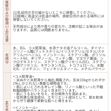
保
管
お
よ
(1)乳幼児の手の届かないところに保管してください。
び
(2)極端に高温又は低温の場所、直射日光のあたる場所には
取
保管しないでください。
扱
い
天然成分により色や香りの変化や、沈殿が起こる場合があ
上
りますが、品質には問題ありません。
の
注
意
水、BG、コメ胚芽油、水添ナタネ油アルコール、ダイマー
ジリノール酸(フィトステリル/イソステアリル/セチル/ステ
全
アリル/ベヘニル)、イノシトール、ステアリン酸、ポリソル
成
ベート60、オリザノール、フィチン酸、マヨラナ葉油、シ
分
クロデキストリン、ステアリン酸グリセリル(SE)、ステアリ
ン酸グリセリル、キサンタンガム、 トコフェロール、水酸
化K、ジメチコン、フェノキシエタノール、メチルパラベン
<コメ胚芽油>
・米ぬかと米胚芽から抽出,精製され、玄米10kgからわずか
1%しかとれない貴重な植物油です。
・肌によいとされるオレイン酸、リノール酸といった不飽
和脂肪酸がバランスよく含まれています。
・肌にうるおいを与え、水分保持力を高めます。
・低刺激な保湿成分、エモリエント成分として、肌を乾燥
から守り健康で柔軟な肌へと導きます。
主
な
<イノシトール>
米