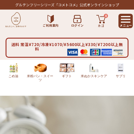
グルテンフリーシリーズ
「コメトコメ」公式オンラインショップ
0
ご利用案内
ログイン
カゴ
送料 常温¥720/冷凍¥1070/¥5600以上¥330/¥7200以上無
料
こめ油
米粉パン・スイー
ギフト
米ぬかスキンケア
サプリ
ツ