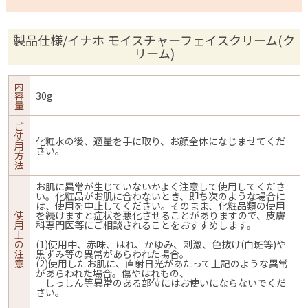
製品仕様/イナホ モイスチャーフェイスクリーム(ク
リーム)
内
容
30g
量
ご
使
化粧水の後、適量を手に取り、お顔全体になじませてくだ
用
さい。
方
法
お肌に異常が生じていないかよく注意して使用してくださ
い。化粧品がお肌に合わないとき、即ち次のような場合に
は、使用を中止してください。そのまま、化粧品類の使用
使
を続けますと症状を悪化させることがありますので、皮膚
用
科専門医等にご相談されることをおすすめします。
上
の
(1)使用中、赤味、はれ、かゆみ、刺激、色抜け(白斑等)や
注
黒ずみ等の異常があらわれた場合。
意
(2)使用したお肌に、直射日光があたって上記のような異常
があらわれた場合。傷やはれもの、
しっしん等異常のある部位にはお使いにならないでくだ
さい。