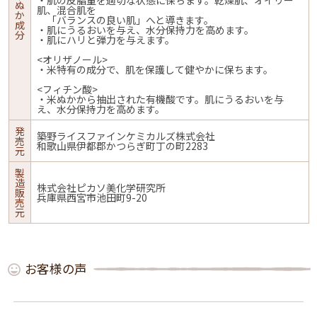
・肌の皮脂量を適切な状態に保ちます。乾燥肌、オイリー
ぬ
肌、混合肌を
か
「バランスの良い肌」へと導きます。
成
・肌にうるおいを与え、水分保持力を高めます。
分
・肌にハリと弾力を与えます。
<オリザノール>
・米特有の成分で、肌を保護して健やかに保ちます。
<フィチン酸>
・米ぬかから抽出された有機酸です。肌にうるおいを与
え、水分保持力を高めます。
発
築野ライスファインケミカルズ株式会社
売
和歌山県伊都郡かつらぎ町丁の町2283
元
製
造
株式会社ピカソ美化学研究所
販
兵庫県西宮市池田町9-20
売
元
お客様の声