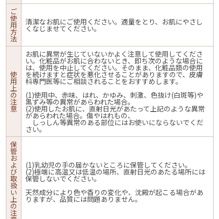
ご
使
清潔なお肌にご使用ください。適量をとり、お肌にやさし
用
くなじませてください。
方
法
お肌に異常が生じていないかよく注意して使用してくださ
い。化粧品がお肌に合わないとき、即ち次のような場合に
は、使用を中止してください。そのまま、化粧品類の使用
使
を続けますと症状を悪化させることがありますので、皮膚
用
科専門医等にご相談されることをおすすめします。
上
の
(1)使用中、赤味、はれ、かゆみ、刺激、色抜け(白斑等)や
注
黒ずみ等の異常があらわれた場合。
意
(2)使用したお肌に、直射日光があたって上記のような異常
があらわれた場合。傷やはれもの、
しっしん等異常のある部位にはお使いにならないでくだ
さい。
保
管
お
よ
(1)乳幼児の手の届かないところに保管してください。
び
(2)極端に高温又は低温の場所、直射日光のあたる場所には
取
保管しないでください。
扱
い
天然成分により色や香りの変化や、沈殿が起こる場合があ
上
りますが、品質には問題ありません。
の
注