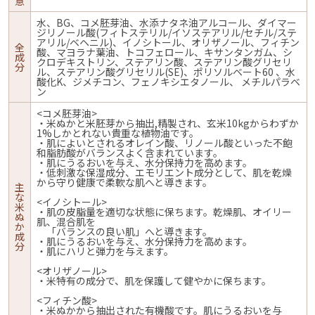
意
水、BG、コメ胚芽油、水添ナタネ油アルコール、ダイマー
ジリノール酸(フィトステリル/イソステアリル/セチル/ステ
アリル/ベヘニル)、イノシトール、オリザノール、フィチン
全
酸、マヨラナ葉油、トコフェロール、キサンタンガム、シ
成
クロデキストリン、ステアリン酸、ステアリン酸グリセリ
分
ル、ステアリン酸グリセリル(SE)、ポリソルベート60 、水
酸化K、ジメチコン、フェノキシエタノール、 メチルパラベ
ン
<コメ胚芽油>
・米ぬかと米胚芽から抽出,精製され、玄米10kgからわずか
1%しかとれない貴重な植物油です。
・肌によいとされるオレイン酸、リノール酸といった不飽
和脂肪酸がバランスよく含まれています。
・肌にうるおいを与え、水分保持力を高めます。
・低刺激な保湿成分、エモリエント成分として、肌を乾燥
から守り健康で柔軟な肌へと導きます。
主
な
<イノシトール>
米
・肌の皮脂量を適切な状態に保ちます。乾燥肌、オイリー
ぬ
肌、混合肌を
か
「バランスの良い肌」へと導きます。
成
・肌にうるおいを与え、水分保持力を高めます。
分
・肌にハリと弾力を与えます。
<オリザノール>
・米特有の成分で、肌を保護して健やかに保ちます。
<フィチン酸>
・米ぬかから抽出された有機酸です。肌にうるおいを与