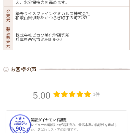
え、水分保持力を高めます。
発
築野ライスファインケミカルズ株式会社
売
和歌山県伊都郡かつらぎ町丁の町2283
元
製
造
株式会社ピカソ美化学研究所
販
兵庫県西宮市池田町9-20
売
元
お客様の声
5.00
1件
認証ダイヤモンド認定
レビューの9割以上が認証済み。最高水準の信頼性を達成し
た、選ばれしストアの証明です。