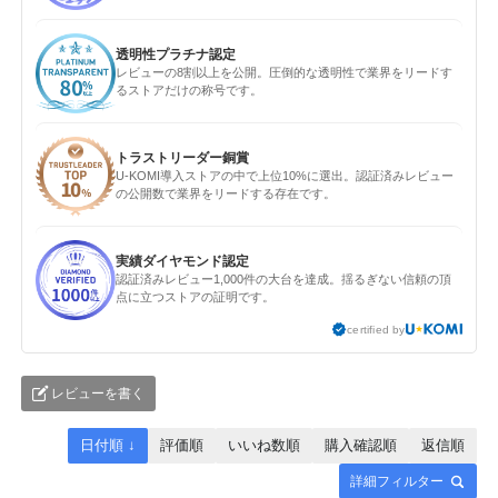
透明性プラチナ認定
レビューの8割以上を公開。圧倒的な透明性で業界をリードす
るストアだけの称号です。
トラストリーダー銅賞
U-KOMI導入ストアの中で上位10%に選出。認証済みレビュー
の公開数で業界をリードする存在です。
実績ダイヤモンド認定
認証済みレビュー1,000件の大台を達成。揺るぎない信頼の頂
点に立つストアの証明です。
certified by
レビューを書く
日付順 ↓
評価順
いいね数順
購入確認順
返信順
詳細フィルター