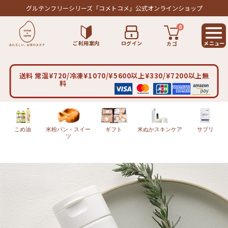
グルテンフリーシリーズ
「コメトコメ」公式オンラインショップ
0
ご利用案内
ログイン
カゴ
送料 常温¥720/冷凍¥1070/¥5600以上¥330/¥7200以上無
料
こめ油
米粉パン・スイー
ギフト
米ぬかスキンケア
サプリ
ツ