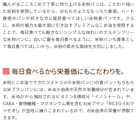
職人がまごころこめて丁寧に作り上げる米粉パンは、こだわり抜い
た米粉を使用しているから、おもちのようなもっちり食感。ハード
食感のパンが好きな方に是非食べてほしい米粉食パンです。さら
に、米粉の魅力を最大限に引き出すプレミアムなこめ油を使用する
ことで、毎日食べても飽きないシンプルな味わいのグルテンフリー
な米粉パンに。白いご飯を毎日食べるように、米粉パンも食事とし
て毎日食べてほしいから、米粉の素朴な風味を大切にしました。
毎日食べるから栄養価にもこだわりを。
米粉とこめ油でできたコメトコメの米粉パン(つの食パン・もちもち
お米ブランパン)には、米ぬか由来の天然の栄養成分が含まれていま
す。米ぬかから抽出されるビタミンB様成分「イノシトール」や、
GABA・食物繊維・マグネシウム等を含むお米ブラン「RICEO-EX(ラ
イセオ)」が生地に練りこまれているので、お米由来の栄養が摂取で
きます。