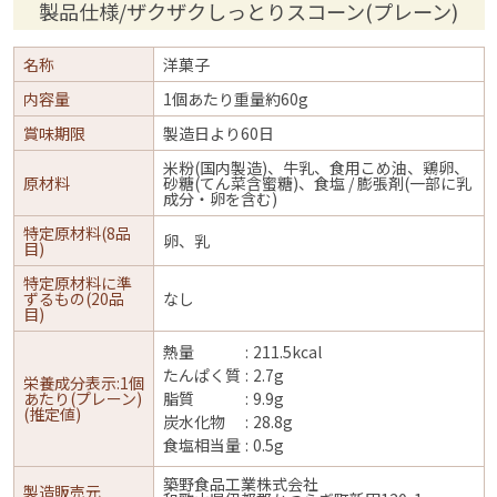
製品仕様/ザクザクしっとりスコーン(プレーン)
名称
洋菓子
内容量
1個あたり重量約60g
賞味期限
製造日より60日
米粉(国内製造)、牛乳、食用こめ油、鶏卵、
原材料
砂糖(てん菜含蜜糖)、食塩 / 膨張剤(一部に乳
成分・卵を含む)
特定原材料(8品
卵、乳
目)
特定原材料に準
ずるもの(20品
なし
目)
熱量
211.5kcal
たんぱく質
2.7g
栄養成分表示:1個
あたり(プレーン)
脂質
9.9g
(推定値)
炭水化物
28.8g
食塩相当量
0.5g
築野食品工業株式会社
製造販売元