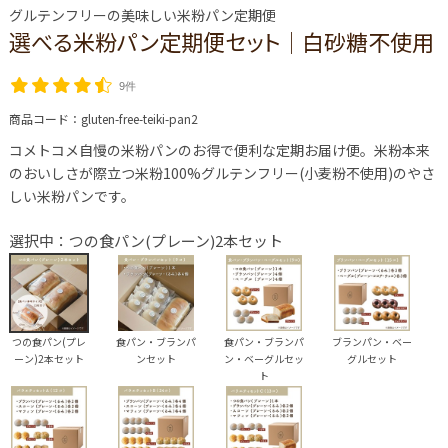
グルテンフリーの美味しい米粉パン定期便
選べる米粉パン定期便セット│白砂糖不使用
9件
商品コード：
gluten-free-teiki-pan2
コメトコメ自慢の米粉パンのお得で便利な定期お届け便。米粉本来
のおいしさが際立つ米粉100%グルテンフリー(小麦粉不使用)のやさ
しい米粉パンです。
選択中：つの食パン(プレーン)2本セット
つの食パン(プレ
食パン・ブランパ
食パン・ブランパ
ブランパン・ベー
ーン)2本セット
ンセット
ン・ベーグルセッ
グルセット
ト