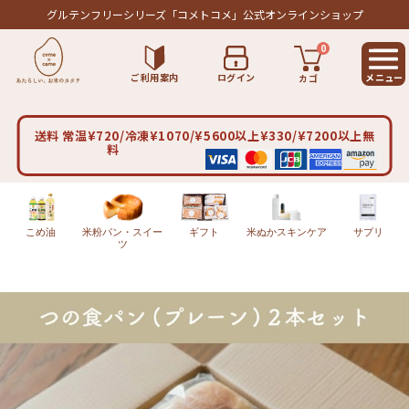
グルテンフリーシリーズ
「コメトコメ」公式オンラインショップ
0
ご利用案内
ログイン
カゴ
送料 常温¥720/冷凍¥1070/¥5600以上¥330/¥7200以上無
料
こめ油
米粉パン・スイー
ギフト
米ぬかスキンケア
サプリ
ツ