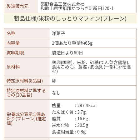
築野食品工業株式会社
製造販売元
和歌山県伊都郡かつらぎ町新田120-1
製品仕様/米粉のしっとりマフィン(プレーン)
名称
洋菓子
内容量
1個あたり重量約65g
賞味期限
製造日より60日
鶏卵(国産)、米粉、砂糖(てん菜含蜜糖)、
原材料
食用こめ油、食塩 / 膨張剤(一部に卵を含
む)
特定原材料(8品目)
卵
特定原材料に準ずる
なし
もの(20品目)
熱量
287.4kcal
たんぱく質
3.7g
栄養成分表示:1個あ
たり(プレーン)(推定
脂質
16.6g
値)
炭水化物
30.5g
食塩相当量
0.8g