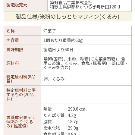
築野食品工業株式会社
製造販売元
和歌山県伊都郡かつらぎ町新田120-1
製品仕様/米粉のしっとりマフィン(くるみ)
名称
洋菓子
内容量
1個あたり重量約60g
賞味期限
製造日より60日
鶏卵(国産)、米粉、砂糖(てん菜含蜜糖)、食
原材料
用こめ油、くるみ、食塩 / 膨張剤(一部に卵・
くるみを含む)
特定原材料(8品
卵、くるみ
目)
特定原材料に準
ずるもの(20品
目)
熱量
299.6kcal
たんぱく質
4.2g
栄養成分表示:1
個あたり(くる
脂質
18.7g
み)(推定値)
炭水化物
29.0g
食塩相当量
0.8g