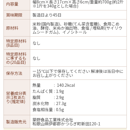
幅8cm×長さ17cm×高さ6cm/重量約700g(約2斤
内容量
※1斤を340gとした場合)
賞味期限
製造日より45日
米粉(国内製造)、砂糖(てん菜含蜜糖)、食用こめ
原材料
油、酵母、米ぬか抽出物、食塩 / 増粘剤(サイリウ
ムシードガム)、イノシトール
特定原材料
なし
(8品目)
特定原材料
に準ずるも
なし
の(20品目)
ー15℃以下で保存してください 解凍後は当日中に
保存方法
お召し上がりください
熱量
140.2kcal
たんぱく質
1.9g
栄養成分表
示:1枚あた
脂質
2.9g
り(推定値)
炭水化物
27.3g
食塩相当量
0.5g
築野食品工業株式会社
製造販売元
和歌山県伊都郡かつらぎ町新田120-1