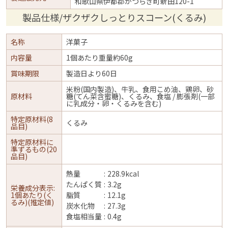
和歌山県伊都郡かつらぎ町新田120-1
製品仕様/ザクザクしっとりスコーン(くるみ)
名称
洋菓子
内容量
1個あたり重量約60g
賞味期限
製造日より60日
米粉(国内製造)、牛乳、食用こめ油、鶏卵、砂
原材料
糖(てん菜含蜜糖)、くるみ、食塩 / 膨張剤(一部
に乳成分・卵・くるみを含む)
特定原材料(8
くるみ
品目)
特定原材料に
準ずるもの(20
品目)
熱量
228.9kcal
たんぱく質
3.2g
栄養成分表示:
1個あたり(く
脂質
12.1g
るみ)(推定値)
炭水化物
27.3g
食塩相当量
0.4g