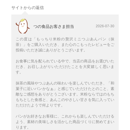
サイトからの返信
つの食品お客さま担当
2026-07-30
この度は「もっちり米粉の贅沢ミニつぶあんパン（抹
茶）」をご購入いただき、また心のこもったレビューをご
投稿いただき誠にありがとうございます。
お食事に気を配られている中で、当店の商品をお選びいた
だき、お召し上がりいただけたことを大変嬉しく思いま
す。
抹茶の風味やつぶあんの味わいを楽しんでいただき、「和
菓子に近いパンかなぁ」と感じていただけたとのこと、素
敵なご感想をありがとうございます。米粉ならではのもち
もちとした食感と、あんこのやさしい甘さを気に入ってい
ただけたようで何よりです。
パンがお好きなお客様に、これからも楽しんでいただける
よう、素材の美味しさを活かした商品づくりに努めてまい
ります。