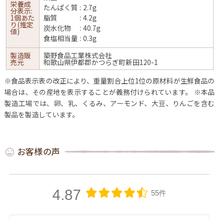
栄養成
たんぱく質
2.7g
分表示:
1個あた
脂質
4.2g
り(推定
炭水化物
40.7g
値)
食塩相当量
0.3g
製造販
築野食品工業株式会社
売元
和歌山県伊都郡かつらぎ町新田120-1
※食品表示表の改正により、重量割合上位1位の原材料が生鮮食品の
場合は、その産地を表示することが義務付けられています。
※本品
製造工場では、卵、乳、くるみ、アーモンド、大豆、りんごを含む
製品を製造しています。
お客様の声
4.87
55件