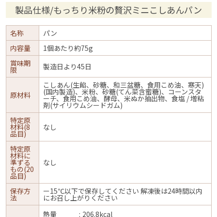
製品仕様/もっちり米粉の贅沢ミニこしあんパン
名称
パン
内容量
1個あたり約75g
賞味期
製造日より45日
限
こしあん(生餡、砂糖、和三盆糖、食用こめ油、寒天)
(国内製造)、米粉、砂糖(てん菜含蜜糖)、コーンスタ
原材料
ーチ、食用こめ油、酵母、米ぬか抽出物、食塩 / 増粘
剤(サイリウムシードガム)
特定原
材料(8
なし
品目)
特定原
材料に
準ずる
なし
もの(20
品目)
保存方
ー15℃以下で保存してください 解凍後は24時間以内
法
にお召し上がりください
熱量
206.8kcal