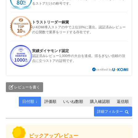
るストアだけの称号です。
トラストリーダー銅賞
U-KOMI導入ストアの中で上位10%に選出。認証済みレビュー
の公開数で業界をリードする存在です。
実績ダイヤモンド認定
認証済みレビュー1,000件の大台を達成。揺るぎない信頼の頂
点に立つストアの証明です。
certified by
レビューを書く
日付順 ↓
評価順
いいね数順
購入確認順
返信順
詳細フィルター
ピックアップレビュー