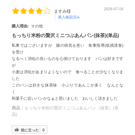
2026-07-19
ますみ様
購入確認済み
購入理由:
その他
もっちり米粉の贅沢ミニつぶあんパン(抹茶)(単品)
私事ではございますが 腸の病気を患い 食事指導(低残渣食)
を受け
なるべく消化の良いものを心掛けております パンは好きです
が
小麦は消化があまりよくないので 食べることが少なくなりま
した
このパンは好きな抹茶味 小ぶりであんこが多く なんとな
く
和菓子に近いパンかなぁと思いました おいしく頂きました
商品：
もっちり米粉の贅沢ミニつぶあんパン（抹茶）(単
品)
役に立った
0