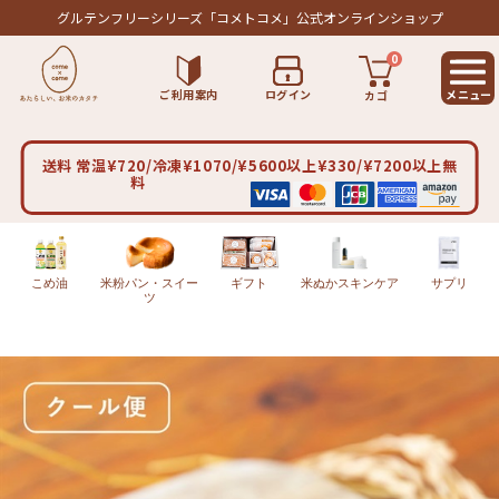
グルテンフリーシリーズ
「コメトコメ」公式オンラインショップ
0
ご利用案内
ログイン
カゴ
送料 常温¥720/冷凍¥1070/¥5600以上¥330/¥7200以上無
料
こめ油
米粉パン・スイー
ギフト
米ぬかスキンケア
サプリ
ツ