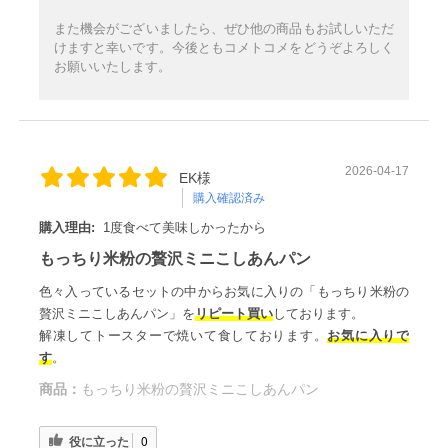
また機会がございましたら、ぜひ他の商品もお試しいただ
けますと幸いです。今後ともコメトコメをどうぞよろしく
お願いいたします。
2026-04-17
EK様
購入確認済み
購入理由:
1度食べて美味しかったから
もっちり米粉の贅沢ミニこしあんパン
色々入っているセットの中からお気に入りの「もっちり米粉の
贅沢ミニこしあんパン」を
リピート買い
しております。
解凍してトースターで焼いて食しております。
お気に入りで
す
。
商品：
もっちり米粉の贅沢ミニこしあんパン
役に立った
0