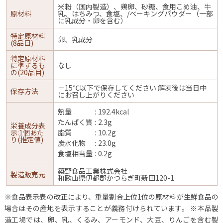
米粉（国内製造）、鶏卵、砂糖、食用こめ油、牛
原材料
乳、はちみつ、食塩、/ベーキングパウダー（一部
に乳成分・卵を含む）
特定原材料
卵、乳成分
(8品目)
特定原材料
に準ずるも
なし
の(20品目)
－15℃以下で保存してください 解凍後は当日中
保存方法
にお召し上がりください
熱量
192.4kcal
たんぱく質
2.3g
栄養成分表
示:1個あた
脂質
10.2g
り(推定値)
炭水化物
23.0g
食塩相当量
0.2g
築野食品工業株式会社
製造販売元
和歌山県伊都郡かつらぎ町新田120-1
※食品表示表の改正により、重量割合上位1位の原材料が生鮮食品の
場合はその産地を表示することが義務付けられています。
※本品製
造工場では、卵、乳、くるみ、アーモンド、大豆、りんごを含む製