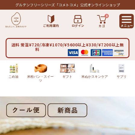
グルテンフリーシリーズ
「コメトコメ」公式オンラインショップ
0
ご利用案内
ログイン
カゴ
送料 常温¥720/冷凍¥1070/¥5600以上¥330/¥7200以上無
料
こめ油
米粉パン・スイー
ギフト
米ぬかスキンケア
サプリ
ツ