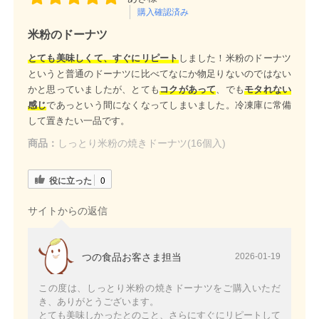
購入確認済み
米粉のドーナツ
とても美味しくて、すぐにリピート
しました！米粉のドーナツ
というと普通のドーナツに比べてなにか物足りないのではない
かと思っていましたが、とても
コクがあって
、でも
モタれない
感じ
であっという間になくなってしまいました。冷凍庫に常備
して置きたい一品です。
商品：
しっとり米粉の焼きドーナツ(16個入)
役に立った
0
サイトからの返信
つの食品お客さま担当
2026-01-19
この度は、しっとり米粉の焼きドーナツをご購入いただ
き、ありがとうございます。
とても美味しかったとのこと、さらにすぐにリピートして