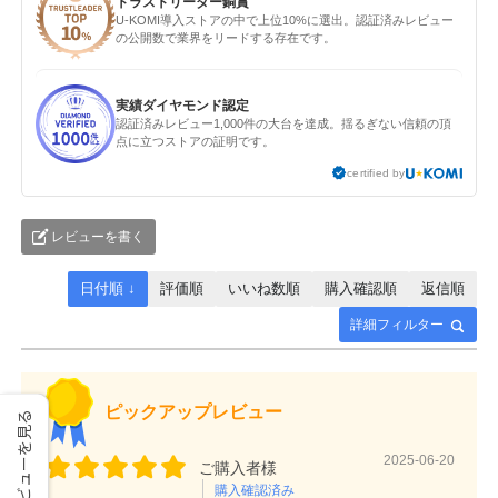
トラストリーダー銅賞
U-KOMI導入ストアの中で上位10%に選出。認証済みレビュー
の公開数で業界をリードする存在です。
実績ダイヤモンド認定
認証済みレビュー1,000件の大台を達成。揺るぎない信頼の頂
点に立つストアの証明です。
certified by
レビューを書く
日付順 ↓
評価順
いいね数順
購入確認順
返信順
詳細フィルター
ピックアップレビュー
レビューを見る
2025-06-20
ご購入者様
購入確認済み