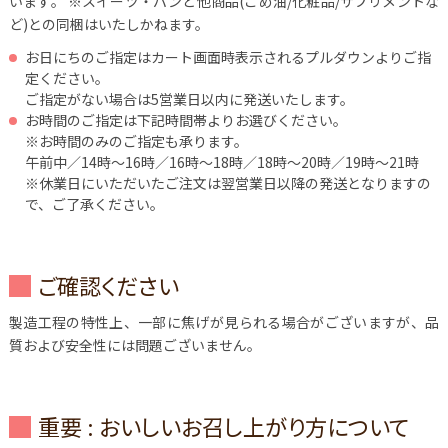
います。
※スイーツ・パンと他商品(こめ油/化粧品/サプリメントな
ど)との同梱はいたしかねます。
お日にちのご指定はカート画面時表示されるプルダウンよりご指
定ください。
ご指定がない場合は5営業日以内に発送いたします。
お時間のご指定は下記時間帯よりお選びください。
※お時間のみのご指定も承ります。
午前中／14時～16時／16時～18時／18時～20時／19時～21時
※休業日にいただいたご注文は翌営業日以降の発送となりますの
で、ご了承ください。
ご確認ください
製造工程の特性上、一部に焦げが見られる場合がございますが、品
質および安全性には問題ございません。
重要 : おいしいお召し上がり方について