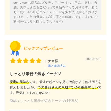
come×come商品はグルテンフリーはもちろん、素材、食
感、美味しさにもこだわって商品を作っております。他に
もこだわりの米粉パン・スイーツを多数取り揃えておりま
すので、またの機会にお試し頂ければ幸いです。またのご
利用を心よりお待ちしております♪
ピックアップレビュー
2025-07-16
トナオ様
購入確認済み
しっとり米粉の焼きドーナツ
安定の美味さ
です。最近米粉パンを見る機会が多く他社商品を
購入しましたが、
つの食品さんの米粉パンが1番美味しい
で
す。浮気してすみません笑
商品：
しっとり米粉の焼きドーナツ(16個入)