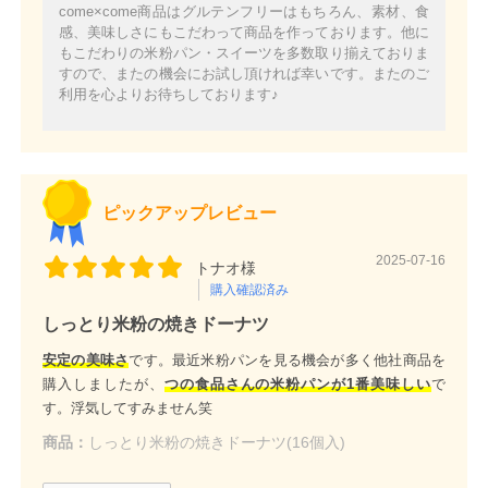
come×come商品はグルテンフリーはもちろん、素材、食
感、美味しさにもこだわって商品を作っております。他に
もこだわりの米粉パン・スイーツを多数取り揃えておりま
すので、またの機会にお試し頂ければ幸いです。またのご
利用を心よりお待ちしております♪
ピックアップレビュー
2025-07-16
トナオ様
購入確認済み
しっとり米粉の焼きドーナツ
安定の美味さ
です。最近米粉パンを見る機会が多く他社商品を
購入しましたが、
つの食品さんの米粉パンが1番美味しい
で
す。浮気してすみません笑
商品：
しっとり米粉の焼きドーナツ(16個入)