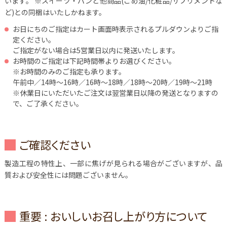
います。
※スイーツ・パンと他商品(こめ油/化粧品/サプリメントな
ど)との同梱はいたしかねます。
お日にちのご指定はカート画面時表示されるプルダウンよりご指
定ください。
ご指定がない場合は5営業日以内に発送いたします。
お時間のご指定は下記時間帯よりお選びください。
※お時間のみのご指定も承ります。
午前中／14時～16時／16時～18時／18時～20時／19時～21時
※休業日にいただいたご注文は翌営業日以降の発送となりますの
で、ご了承ください。
ご確認ください
製造工程の特性上、一部に焦げが見られる場合がございますが、品
質および安全性には問題ございません。
重要 : おいしいお召し上がり方について