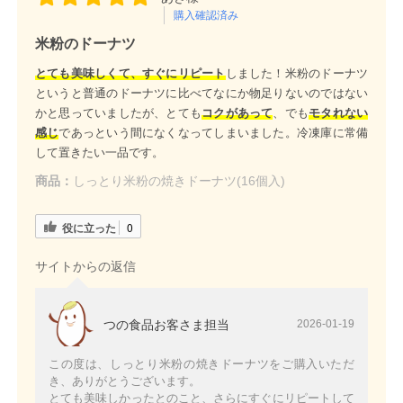
購入確認済み
米粉のドーナツ
とても美味しくて、すぐにリピート
しました！米粉のドーナツ
というと普通のドーナツに比べてなにか物足りないのではない
かと思っていましたが、とても
コクがあって
、でも
モタれない
感じ
であっという間になくなってしまいました。冷凍庫に常備
して置きたい一品です。
商品：
しっとり米粉の焼きドーナツ(16個入)
役に立った
0
サイトからの返信
つの食品お客さま担当
2026-01-19
この度は、しっとり米粉の焼きドーナツをご購入いただ
き、ありがとうございます。
とても美味しかったとのこと、さらにすぐにリピートして