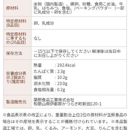
米粉（国内製造）、鶏卵、砂糖、食用こめ油、牛
原材料
乳、はちみつ、食塩、/ベーキングパウダー（一部
に乳成分・卵を含む）
特定原材料
卵、乳成分
(8品目)
特定原材料
に準ずるも
なし
の(20品目)
－15℃以下で保存してください 解凍後は当日中
保存方法
にお召し上がりください
熱量
192.4kcal
たんぱく質
2.3g
栄養成分表
示:1個あた
脂質
10.2g
り(推定値)
炭水化物
23.0g
食塩相当量
0.2g
築野食品工業株式会社
製造販売元
和歌山県伊都郡かつらぎ町新田120-1
※食品表示表の改正により、重量割合上位1位の原材料が生鮮食品の
場合はその産地を表示することが義務付けられています。
※本品製
造工場では、卵、乳、くるみ、アーモンド、大豆、りんごを含む製