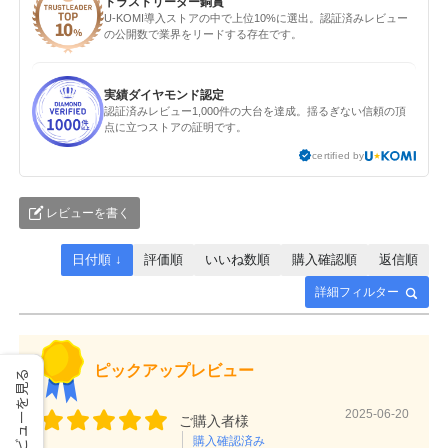
トラストリーダー銅賞
U-KOMI導入ストアの中で上位10%に選出。認証済みレビュー
の公開数で業界をリードする存在です。
実績ダイヤモンド認定
認証済みレビュー1,000件の大台を達成。揺るぎない信頼の頂
点に立つストアの証明です。
certified by
レビューを書く
日付順 ↓
評価順
いいね数順
購入確認順
返信順
詳細フィルター
ピックアップレビュー
レビューを見る
2025-06-20
ご購入者様
購入確認済み