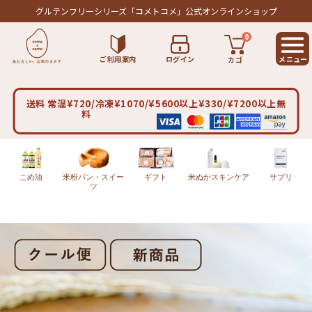
グルテンフリーシリーズ
「コメトコメ」公式オンラインショップ
0
ご利用案内
ログイン
カゴ
送料 常温¥720/冷凍¥1070/¥5600以上¥330/¥7200以上無
料
こめ油
米粉パン・スイー
ギフト
米ぬかスキンケア
サプリ
ツ