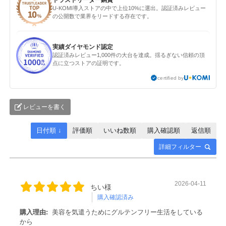
トラストリーダー銅賞
U-KOMI導入ストアの中で上位10%に選出。認証済みレビュー
の公開数で業界をリードする存在です。
実績ダイヤモンド認定
認証済みレビュー1,000件の大台を達成。揺るぎない信頼の頂
点に立つストアの証明です。
certified by
レビューを書く
日付順 ↓
評価順
いいね数順
購入確認順
返信順
詳細フィルター
2026-04-11
ちい様
購入確認済み
購入理由:
美容を気遣うためにグルテンフリー生活をしている
から