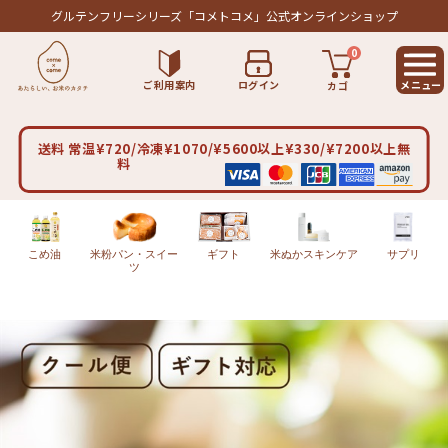
グルテンフリーシリーズ
「コメトコメ」公式オンラインショップ
0
ご利用案内
ログイン
カゴ
送料 常温¥720/冷凍¥1070/¥5600以上¥330/¥7200以上無
料
こめ油
米粉パン・スイー
ギフト
米ぬかスキンケア
サプリ
ツ