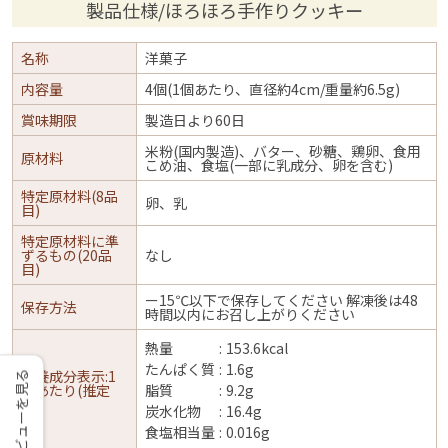
製品仕様/ほろほろ手作りクッキー
名称
洋菓子
内容量
4個(1個あたり、直径約4cm/重量約6.5g)
賞味期限
製造日より60日
米粉(国内製造)、バター、砂糖、鶏卵、食用
原材料
こめ油、食塩(一部に乳成分、卵を含む)
特定原材料(8品
卵、乳
目)
特定原材料に準
ずるもの(20品
なし
目)
ー15℃以下で保存してください 解凍後は48
保存方法
時間以内にお召し上がりください
熱量
153.6kcal
たんぱく質
1.6g
栄養成分表示:1
レビューを見る
袋あたり(推定
脂質
9.2g
値)
炭水化物
16.4g
食塩相当量
0.016g