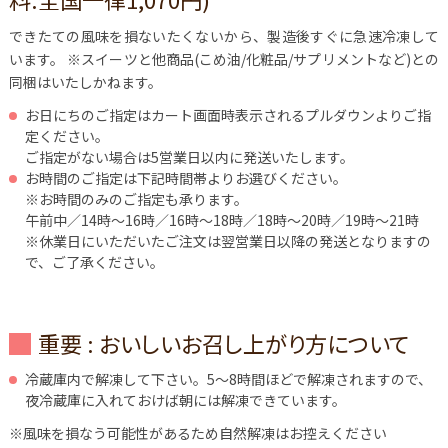
できたての風味を損ないたくないから、製造後すぐに急速冷凍して
います。
※スイーツと他商品(こめ油/化粧品/サプリメントなど)との
同梱はいたしかねます。
お日にちのご指定はカート画面時表示されるプルダウンよりご指
定ください。
ご指定がない場合は5営業日以内に発送いたします。
お時間のご指定は下記時間帯よりお選びください。
※お時間のみのご指定も承ります。
午前中／14時～16時／16時～18時／18時～20時／19時～21時
※休業日にいただいたご注文は翌営業日以降の発送となりますの
で、ご了承ください。
重要 : おいしいお召し上がり方について
冷蔵庫内で解凍して下さい。5～8時間ほどで解凍されますので、
夜冷蔵庫に入れておけば朝には解凍できています。
※風味を損なう可能性があるため自然解凍はお控えください