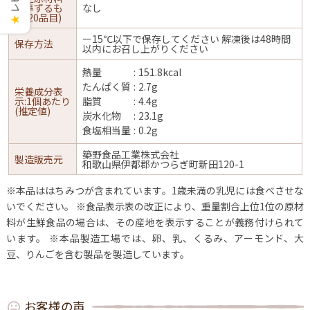
に準ずるも
なし
の(20品目)
★
ー15℃以下で保存してください 解凍後は48時間
保存方法
以内にお召し上がりください
熱量
151.8kcal
たんぱく質
2.7g
栄養成分表
示:1個あたり
脂質
4.4g
(推定値)
炭水化物
23.1g
食塩相当量
0.2g
築野食品工業株式会社
製造販売元
和歌山県伊都郡かつらぎ町新田120-1
※本品ははちみつが含まれています。1歳未満の乳児には食べさせな
いでください。
※食品表示表の改正により、重量割合上位1位の原材
料が生鮮食品の場合は、その産地を表示することが義務付けられて
います。
※本品製造工場では、卵、乳、くるみ、アーモンド、大
豆、りんごを含む製品を製造しています。
お客様の声