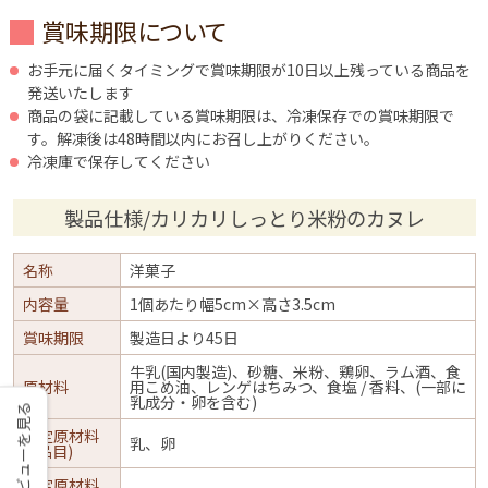
賞味期限について
お手元に届くタイミングで賞味期限が10日以上残っている商品を
発送いたします
商品の袋に記載している賞味期限は、冷凍保存での賞味期限で
す。解凍後は48時間以内にお召し上がりください。
冷凍庫で保存してください
製品仕様/カリカリしっとり米粉のカヌレ
名称
洋菓子
内容量
1個あたり幅5cm×高さ3.5cm
賞味期限
製造日より45日
牛乳(国内製造)、砂糖、米粉、鶏卵、ラム酒、食
原材料
用こめ油、レンゲはちみつ、食塩 / 香料、(一部に
乳成分・卵を含む)
レビューを見る
特定原材料
乳、卵
(8品目)
特定原材料