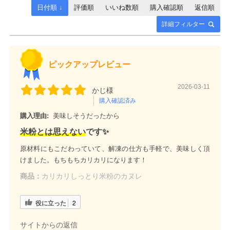
日付順 ↓
評価順
いいね数順
購入確認順
返信順
詳細フィルター
ピックアップレビュー
2026-03-11
かじ様
購入確認済み
購入理由:
美味しそうだったから
米粉とは思えない
です✨️
原材料にもこだわっていて、解凍の仕方も手軽で、美味しく頂
けました。もちもちカリカリになります！
商品：
カリカリしっとり米粉のカヌレ
役に立った
2
サイトからの返信