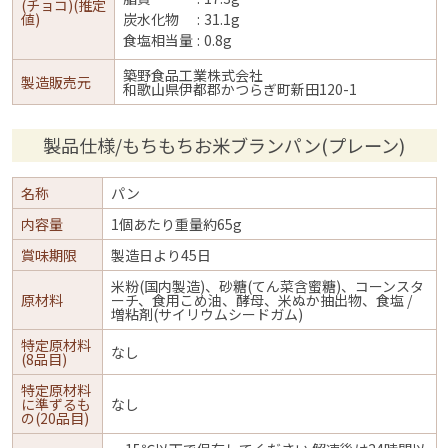
(チョコ)(推定
値)
炭水化物
31.1g
食塩相当量
0.8g
築野食品工業株式会社
製造販売元
和歌山県伊都郡かつらぎ町新田120-1
製品仕様/もちもちお米ブランパン(プレーン)
名称
パン
内容量
1個あたり重量約65g
賞味期限
製造日より45日
米粉(国内製造)、砂糖(てん菜含蜜糖)、コーンスタ
原材料
ーチ、食用こめ油、酵母、米ぬか抽出物、食塩 /
増粘剤(サイリウムシードガム)
特定原材料
なし
(8品目)
特定原材料
に準ずるも
なし
の(20品目)