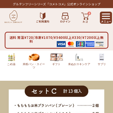
グルテンフリーシリーズ
「コメトコメ」公式オンラインショップ
0
ご利用案内
ログイン
カゴ
送料 常温¥720/冷凍¥1070/¥5600以上¥330/¥7200以上無
料
こめ油
米粉パン・スイー
ギフト
米ぬかスキンケア
サプリ
ツ