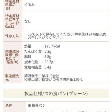
特定原材
料(8品
くるみ
目)
特定原材
料に準ず
なし
るもの(2
0品目)
ー15℃以下で保存してください 解凍後は24時間以内
保存方法
にお召し上がりください
熱量
178.7kcal
栄養成分
たんぱく質
2.3g
表示:1個
脂質
5.8g
あたり
(推定値)
炭水化物
30.7g
食塩相当量
0.4g
製造販売
築野食品工業株式会社
元
和歌山県伊都郡かつらぎ町新田120-1
製品仕様/つの食パン(プレーン)
名称
米粉食パン