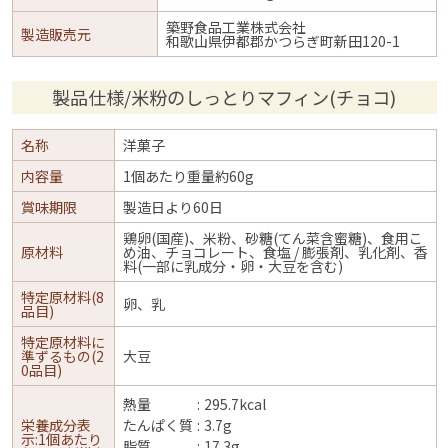
築野食品工業株式会社
製造販売元
和歌山県伊都郡かつらぎ町新田120-1
製品仕様/米粉のしっとりマフィン(チョコ)
名称
洋菓子
内容量
1個あたり重量約60g
賞味期限
製造日より60日
鶏卵(国産)、米粉、砂糖(てん菜含蜜糖)、食用こ
原材料
め油、チョコレート、食塩 / 膨張剤、乳化剤、香
料(一部に乳成分・卵・大豆を含む)
特定原材料(8
卵、乳
品目)
特定原材料に
準ずるもの(2
大豆
0品目)
熱量
295.7kcal
栄養成分表
たんぱく質
3.7g
示:1個あたり
脂質
17.3g