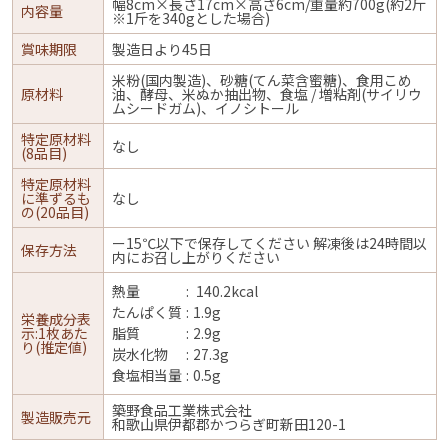
幅8cm×長さ17cm×高さ6cm/重量約700g(約2斤
内容量
※1斤を340gとした場合)
賞味期限
製造日より45日
米粉(国内製造)、砂糖(てん菜含蜜糖)、食用こめ
原材料
油、酵母、米ぬか抽出物、食塩 / 増粘剤(サイリウ
ムシードガム)、イノシトール
特定原材料
なし
(8品目)
特定原材料
に準ずるも
なし
の(20品目)
ー15℃以下で保存してください 解凍後は24時間以
保存方法
内にお召し上がりください
熱量
140.2kcal
たんぱく質
1.9g
栄養成分表
示:1枚あた
脂質
2.9g
り(推定値)
炭水化物
27.3g
食塩相当量
0.5g
築野食品工業株式会社
製造販売元
和歌山県伊都郡かつらぎ町新田120-1