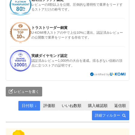
レビューの8割以上を公開。圧倒的な透明性で業界をリードす
るストアだけの称号です。
トラストリーダー銅賞
U-KOMI導入ストアの中で上位10%に選出。認証済みレビュー
の公開数で業界をリードする存在です。
実績ダイヤモンド認定
認証済みレビュー1,000件の大台を達成。揺るぎない信頼の頂
点に立つストアの証明です。
certified by
レビューを書く
日付順 ↓
評価順
いいね数順
購入確認順
返信順
詳細フィルター