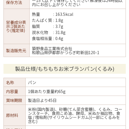
ー15℃以下で保存してください 解凍後は24時間以
保存方法
内にお召し上がりください
熱量
163.5kcal
たんぱく質
1.8g
栄養成分表
示:1個あた
脂質
3.7g
り(推定値)
炭水化物
31.8g
食塩相当量
0.4g
築野食品工業株式会社
製造販売元
和歌山県伊都郡かつらぎ町新田120-1
製品仕様/もちもちお米ブランパン(くるみ)
名称
パン
内容量
1個あたり重量約65g
賞味期限
製造日より45日
米粉(国内製造)、砂糖(てん菜含蜜糖)、くるみ、コー
ンスターチ、食用こめ油、酵母、米ぬか抽出物、食
原材料
塩 / 増粘剤(サイリウムシードガム)(一部にくるみを
含む)