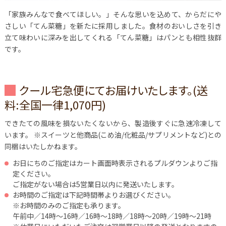
「家族みんなで食べてほしい。」そんな思いを込めて、からだにや
さしい「てん菜糖」を新たに採用しました。食材のおいしさを引き
立て味わいに深みを出してくれる「てん菜糖」はパンとも相性抜群
です。
クール宅急便にてお届けいたします。(送
料:全国一律1,070円)
できたての風味を損ないたくないから、製造後すぐに急速冷凍して
います。
※スイーツと他商品(こめ油/化粧品/サプリメントなど)との
同梱はいたしかねます。
お日にちのご指定はカート画面時表示されるプルダウンよりご指
定ください。
ご指定がない場合は5営業日以内に発送いたします。
お時間のご指定は下記時間帯よりお選びください。
※お時間のみのご指定も承ります。
午前中／14時～16時／16時～18時／18時～20時／19時～21時