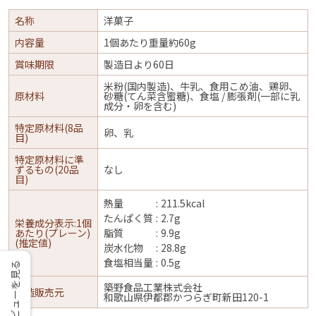
名称
洋菓子
内容量
1個あたり重量約60g
賞味期限
製造日より60日
米粉(国内製造)、牛乳、食用こめ油、鶏卵、
原材料
砂糖(てん菜含蜜糖)、食塩 / 膨張剤(一部に乳
成分・卵を含む)
特定原材料(8品
卵、乳
目)
特定原材料に準
ずるもの(20品
なし
目)
熱量
211.5kcal
たんぱく質
2.7g
栄養成分表示:1個
あたり(プレーン)
脂質
9.9g
(推定値)
炭水化物
28.8g
食塩相当量
0.5g
レビューを見る
築野食品工業株式会社
製造販売元
和歌山県伊都郡かつらぎ町新田120-1