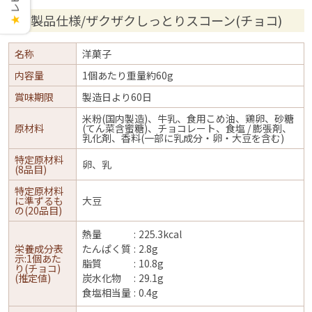
製品仕様/ザクザクしっとりスコーン(チョコ)
★
名称
洋菓子
内容量
1個あたり重量約60g
賞味期限
製造日より60日
米粉(国内製造)、牛乳、食用こめ油、鶏卵、砂糖
原材料
(てん菜含蜜糖)、チョコレート、食塩 / 膨張剤、
乳化剤、香料(一部に乳成分・卵・大豆を含む)
特定原材料
卵、乳
(8品目)
特定原材料
に準ずるも
大豆
の(20品目)
熱量
225.3kcal
栄養成分表
たんぱく質
2.8g
示:1個あた
脂質
10.8g
り(チョコ)
(推定値)
炭水化物
29.1g
食塩相当量
0.4g