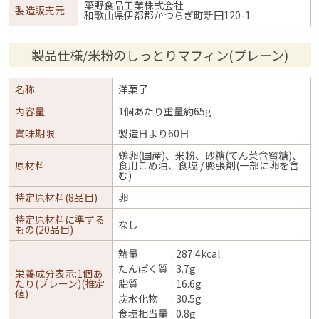
築野食品工業株式会社
製造販売元
和歌山県伊都郡かつらぎ町新田120-1
製品仕様/米粉のしっとりマフィン(プレーン)
名称
洋菓子
内容量
1個あたり重量約65g
賞味期限
製造日より60日
鶏卵(国産)、米粉、砂糖(てん菜含蜜糖)、
原材料
食用こめ油、食塩 / 膨張剤(一部に卵を含
む)
特定原材料(8品目)
卵
特定原材料に準ずる
なし
もの(20品目)
熱量
287.4kcal
たんぱく質
3.7g
栄養成分表示:1個あ
たり(プレーン)(推定
脂質
16.6g
値)
炭水化物
30.5g
食塩相当量
0.8g