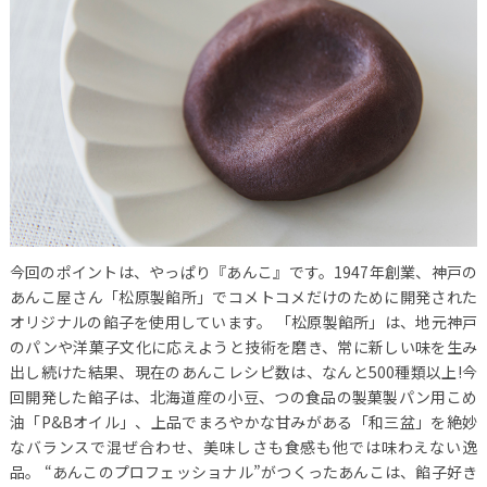
今回のポイントは、やっぱり『あんこ』です。1947年創業、神戸の
あんこ屋さん「松原製餡所」でコメトコメだけのために開発された
オリジナルの餡子を使用しています。
「松原製餡所」は、地元神戸
のパンや洋菓子文化に応えようと技術を磨き、常に新しい味を生み
出し続けた結果、現在のあんこレシピ数は、なんと500種類以上!今
回開発した餡子は、北海道産の小豆、つの食品の製菓製パン用こめ
油「P&Bオイル」、上品でまろやかな甘みがある「和三盆」を絶妙
なバランスで混ぜ合わせ、美味しさも食感も他では味わえない逸
品。
“あんこのプロフェッショナル”がつくったあんこは、餡子好き