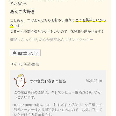
ているから
あんこ大好き
こしあん つぶあんどちらも甘さ丁度良く
とても美味しいかっ
た
です！
なるべく小麦摂取を少なくしたいので、米粉商品助かります！
商品：
さっくりなめらか贅沢あんこサンドクッキー
役に立った
0
サイトからの返信
つの食品お客さま担当
2026-02-19
この度は商品のご購入、そしてレビュー投稿誠にありがと
うございます。
come×comeのあんこは、甘すぎず上品な甘さを目指して
製餡メーカー様と共同開発したものなので、お気に召して
いただけて大変光栄です。