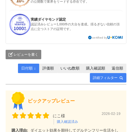
の公開数で業界をリードする存在です。
実績ダイヤモンド認定
認証済みレビュー1,000件の大台を達成。揺るぎない信頼の頂
点に立つストアの証明です。
certified by
レビューを書く
日付順 ↓
評価順
いいね数順
購入確認順
返信順
詳細フィルター
ピックアップレビュー
2026-02-19
にこ様
購入確認済み
購入理由:
ダイエット効果を期待してグルテンフリー生活をし