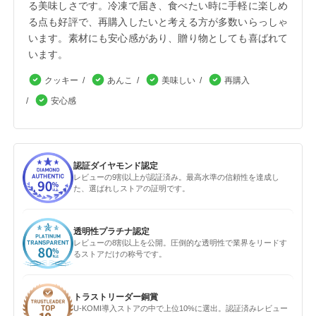
る美味しさです。冷凍で届き、食べたい時に手軽に楽しめ
る点も好評で、再購入したいと考える方が多数いらっしゃ
います。素材にも安心感があり、贈り物としても喜ばれて
います。
クッキー
あんこ
美味しい
再購入
安心感
認証ダイヤモンド認定
レビューの9割以上が認証済み。最高水準の信頼性を達成し
た、選ばれしストアの証明です。
透明性プラチナ認定
レビューの8割以上を公開。圧倒的な透明性で業界をリードす
るストアだけの称号です。
トラストリーダー銅賞
U-KOMI導入ストアの中で上位10%に選出。認証済みレビュー