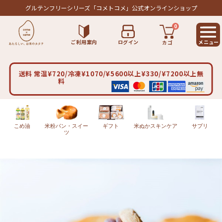
グルテンフリーシリーズ
「コメトコメ」公式オンラインショップ
0
ご利用案内
ログイン
カゴ
送料 常温¥720/冷凍¥1070/¥5600以上¥330/¥7200以上無
料
こめ油
米粉パン・スイー
ギフト
米ぬかスキンケア
サプリ
ツ