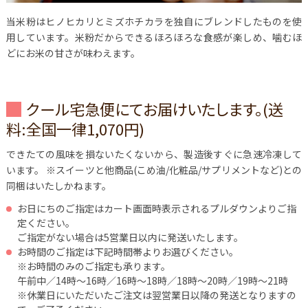
当米粉はヒノヒカリとミズホチカラを独自にブレンドしたものを使
用しています。米粉だからできるほろほろな食感が楽しめ、噛むほ
どにお米の甘さが味わえます。
クール宅急便にてお届けいたします。(送
料:全国一律1,070円)
できたての風味を損ないたくないから、製造後すぐに急速冷凍して
います。
※スイーツと他商品(こめ油/化粧品/サプリメントなど)との
同梱はいたしかねます。
お日にちのご指定はカート画面時表示されるプルダウンよりご指
定ください。
ご指定がない場合は5営業日以内に発送いたします。
お時間のご指定は下記時間帯よりお選びください。
※お時間のみのご指定も承ります。
午前中／14時～16時／16時～18時／18時～20時／19時～21時
※休業日にいただいたご注文は翌営業日以降の発送となりますの