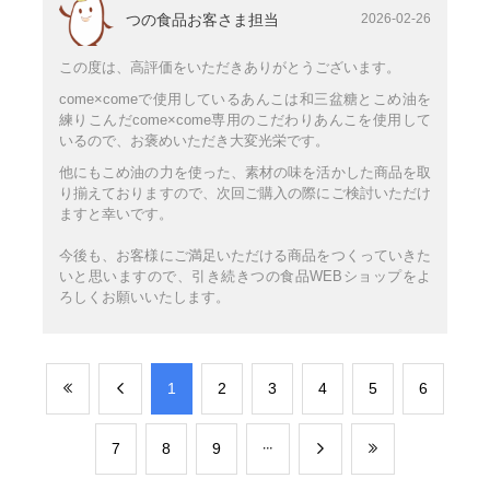
つの食品お客さま担当
2026-02-26
この度は、高評価をいただきありがとうございます。
come×comeで使用しているあんこは和三盆糖とこめ油を
練りこんだcome×come専用のこだわりあんこを使用して
いるので、お褒めいただき大変光栄です。
他にもこめ油の力を使った、素材の味を活かした商品を取
り揃えておりますので、次回ご購入の際にご検討いただけ
ますと幸いです。
今後も、お客様にご満足いただける商品をつくっていきた
いと思いますので、引き続きつの食品WEBショップをよ
ろしくお願いいたします。
​1
​2
​3
​4
​5
​6
​7
​8
​9