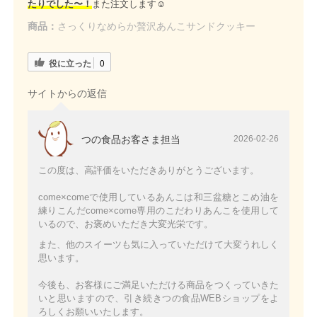
たりでした〜！
また注文します☺️
商品：
さっくりなめらか贅沢あんこサンドクッキー
役に立った
0
サイトからの返信
つの食品お客さま担当
2026-02-26
この度は、高評価をいただきありがとうございます。
come×comeで使用しているあんこは和三盆糖とこめ油を
練りこんだcome×come専用のこだわりあんこを使用して
いるので、お褒めいただき大変光栄です。
また、他のスイーツも気に入っていただけて大変うれしく
思います。
今後も、お客様にご満足いただける商品をつくっていきた
いと思いますので、引き続きつの食品WEBショップをよ
ろしくお願いいたします。