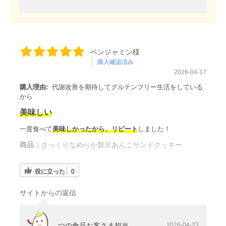
ベンジャミン様
購入確認済み
2026-04-17
購入理由:
代謝改善を期待してグルテンフリー生活をしている
から
美味しい
一度食べて
美味しかったから、リピート
しました！
商品：
さっくりなめらか贅沢あんこサンドクッキー
役に立った
0
サイトからの返信
つの食品お客さま担当
2026-04-23