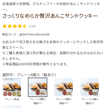
北海道産小豆使用。グルテンフリーの米粉のあんこサンドクッキ
ー。
さっくりなめらか贅沢あんこサンドクッキー
123件
商品コード：
gluten-free-ankosand6
なめらかで甘さ控えめな餡子を米粉のクッキーにサンドした和洋折
衷なスイーツ。
※ご購入者様と送り先が異なる場合、金額の分かるものはお入れい
たしません。
※単品商品はお中元早割対象外となります。
選択中：プレーン6個入（箱あり）
プレーン単品
プレーン6個入
プレーン9個入
プレーン12個入
（箱あり）
（箱あり）
（箱あり）