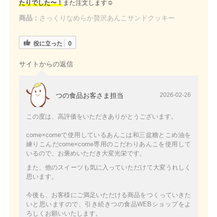
たりでした〜！
また注文します☺️
商品：
さっくりなめらか贅沢あんこサンドクッキー
役に立った
0
サイトからの返信
つの食品お客さま担当
2026-02-26
この度は、高評価をいただきありがとうございます。
come×comeで使用しているあんこは和三盆糖とこめ油を
練りこんだcome×come専用のこだわりあんこを使用して
いるので、お褒めいただき大変光栄です。
また、他のスイーツも気に入っていただけて大変うれしく
思います。
今後も、お客様にご満足いただける商品をつくっていきた
いと思いますので、引き続きつの食品WEBショップをよ
ろしくお願いいたします。