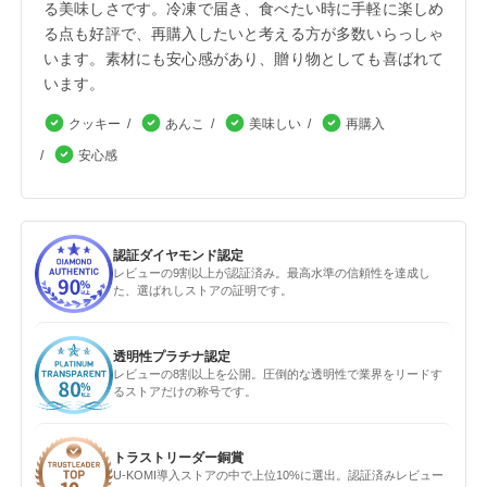
る美味しさです。冷凍で届き、食べたい時に手軽に楽しめ
る点も好評で、再購入したいと考える方が多数いらっしゃ
います。素材にも安心感があり、贈り物としても喜ばれて
います。
クッキー
あんこ
美味しい
再購入
安心感
認証ダイヤモンド認定
レビューの9割以上が認証済み。最高水準の信頼性を達成し
た、選ばれしストアの証明です。
透明性プラチナ認定
レビューの8割以上を公開。圧倒的な透明性で業界をリードす
るストアだけの称号です。
トラストリーダー銅賞
U-KOMI導入ストアの中で上位10%に選出。認証済みレビュー