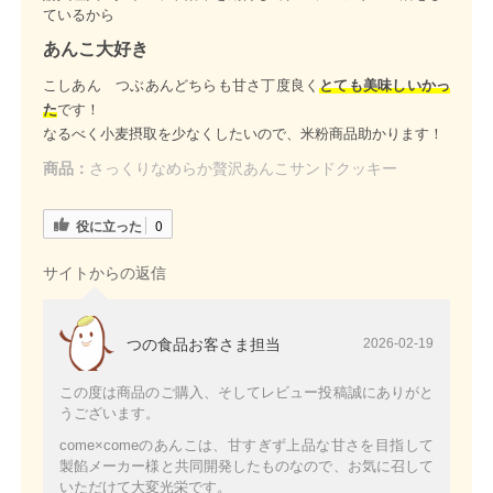
ているから
あんこ大好き
こしあん つぶあんどちらも甘さ丁度良く
とても美味しいかっ
た
です！
なるべく小麦摂取を少なくしたいので、米粉商品助かります！
商品：
さっくりなめらか贅沢あんこサンドクッキー
役に立った
0
サイトからの返信
つの食品お客さま担当
2026-02-19
この度は商品のご購入、そしてレビュー投稿誠にありがと
うございます。
come×comeのあんこは、甘すぎず上品な甘さを目指して
製餡メーカー様と共同開発したものなので、お気に召して
いただけて大変光栄です。