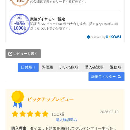
の公開数で業界をリードする存在です。
実績ダイヤモンド認定
認証済みレビュー1,000件の大台を達成。揺るぎない信頼の頂
点に立つストアの証明です。
certified by
レビューを書く
日付順 ↓
評価順
いいね数順
購入確認順
返信順
詳細フィルター
ピックアップレビュー
2026-02-19
にこ様
購入確認済み
購入理由:
ダイエット効果を期待してグルテンフリー生活をし