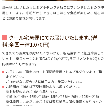
当米粉はヒノヒカリとミズホチカラを独自にブレンドしたものを使
用しています。米粉だからできるほろほろな食感が楽しめ、噛むほ
どにお米の甘さが味わえます。
クール宅急便にてお届けいたします。(送
料:全国一律1,070円)
できたての風味を損ないたくないから、製造後すぐに急速冷凍して
います。
※スイーツと他商品(こめ油/化粧品/サプリメントなど)との
同梱はいたしかねます。
お日にちのご指定はカート画面時表示されるプルダウンよりご指
定ください。
ご指定がない場合は5営業日以内に発送いたします。
お時間のご指定は下記時間帯よりお選びください。
※お時間のみのご指定も承ります。
午前中／14時～16時／16時～18時／18時～20時／19時～21時
※休業日にいただいたご注文は翌営業日以降の発送となりますの