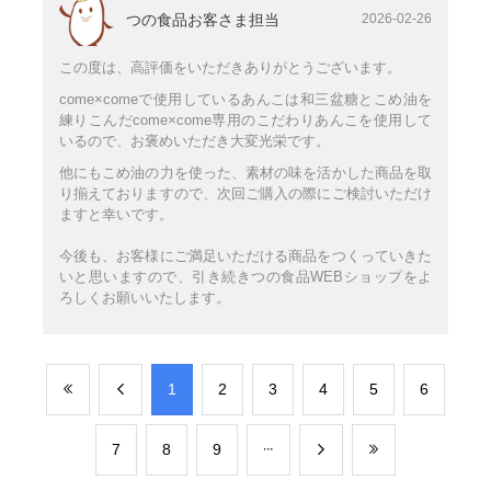
つの食品お客さま担当
2026-02-26
この度は、高評価をいただきありがとうございます。
come×comeで使用しているあんこは和三盆糖とこめ油を
練りこんだcome×come専用のこだわりあんこを使用して
いるので、お褒めいただき大変光栄です。
他にもこめ油の力を使った、素材の味を活かした商品を取
り揃えておりますので、次回ご購入の際にご検討いただけ
ますと幸いです。
今後も、お客様にご満足いただける商品をつくっていきた
いと思いますので、引き続きつの食品WEBショップをよ
ろしくお願いいたします。
​1
​2
​3
​4
​5
​6
​7
​8
​9