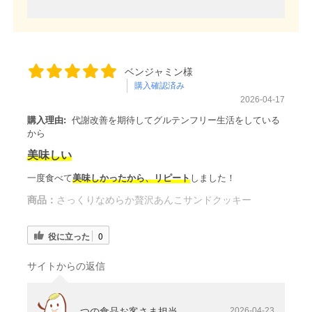
ベンジャミン様
購入確認済み
2026-04-17
購入理由:
代謝改善を期待してグルテンフリー生活をしている
から
美味しい
一度食べて
美味しかったから、リピート
しました！
商品：
さっくりなめらか贅沢あんこサンドクッキー
役に立った
0
サイトからの返信
つの食品お客さま担当
2026-04-23