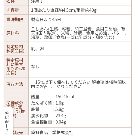
名称
洋菓子
内容量
1個あたり直径約4.5cm/重量約40g
賞味期限
製造日より45日
こしあん(生餡、砂糖、和三盆糖、食用こめ油、寒
原材料
天)(国内製造)、米粉、砂糖、食用こめ油、バター、
粉糖、鶏卵、食塩(一部に乳成分・卵を含む)
特定原材
乳、卵
料(8品目)
特定原材
料に準ず
なし
るもの(20
品目)
ー15℃以下で保存してください 解凍後は48時間以
保存方法
内にお召し上がりください
熱量
150.1kcal
栄養成分
たんぱく質
1.6g
表示:1個
脂質
5.8g
あたり(推
レビューを見る
定値)
炭水化物
23.4g
食塩相当量
0.04g
製造販売
築野食品工業株式会社