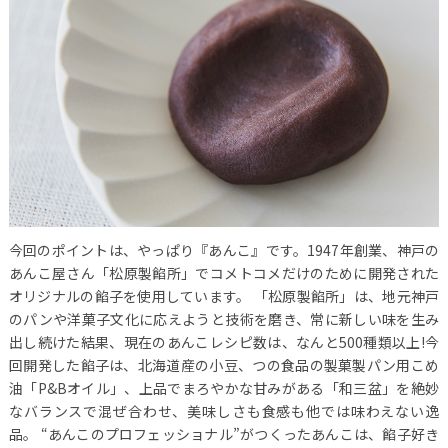
今回のポイントは、やっぱり『あんこ』です。1947年創業、神戸の
あんこ屋さん「松原製餡所」でコメトコメだけのために開発された
オリジナルの餡子を使用しています。
「松原製餡所」は、地元神戸
のパンや洋菓子文化に応えようと技術を磨き、常に新しい味を生み
出し続けた結果、現在のあんこレシピ数は、なんと500種類以上!今
回開発した餡子は、北海道産の小豆、つの食品の製菓製パン用こめ
油「P&Bオイル」、上品でまろやかな甘みがある「和三盆」を絶妙
なバランスで混ぜ合わせ、美味しさも食感も他では味わえない逸
品。
“あんこのプロフェッショナル”がつくったあんこは、餡子好き