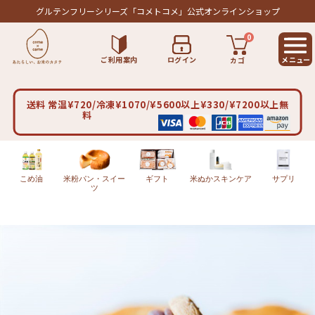
グルテンフリーシリーズ
「コメトコメ」公式オンラインショップ
0
ご利用案内
ログイン
カゴ
送料 常温¥720/冷凍¥1070/¥5600以上¥330/¥7200以上無
料
こめ油
米粉パン・スイー
ギフト
米ぬかスキンケア
サプリ
ツ