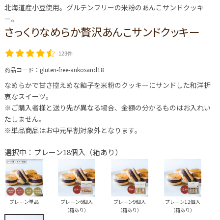
北海道産小豆使用。グルテンフリーの米粉のあんこサンドクッキ
ー。
さっくりなめらか贅沢あんこサンドクッキー
123件
商品コード：
gluten-free-ankosand18
なめらかで甘さ控えめな餡子を米粉のクッキーにサンドした和洋折
衷なスイーツ。
※ご購入者様と送り先が異なる場合、金額の分かるものはお入れい
たしません。
※単品商品はお中元早割対象外となります。
選択中：プレーン18個入（箱あり）
プレーン単品
プレーン6個入
プレーン9個入
プレーン12個入
（箱あり）
（箱あり）
（箱あり）