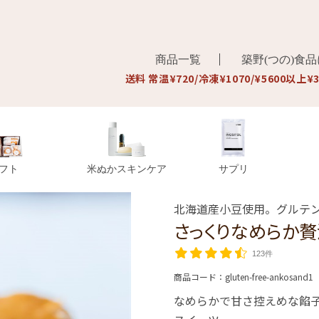
商品一覧
築野(つの)食
送料 常温¥720/冷凍¥1070/¥5600以上¥
フト
米ぬかスキンケア
サプリ
北海道産小豆使用。グルテ
さっくりなめらか贅
123件
商品コード：
gluten-free-ankosand1
なめらかで甘さ控えめな餡