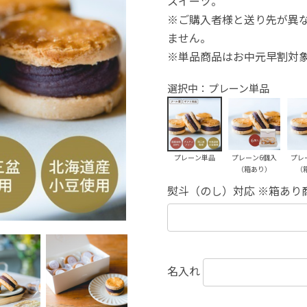
スイーツ。
※ご購入者様と送り先が異
ません。
※単品商品はお中元早割対
選択中：プレーン単品
プレーン単品
プレーン6個入
プレ
（箱あり）
（
熨斗（のし）対応 ※箱あり
名入れ