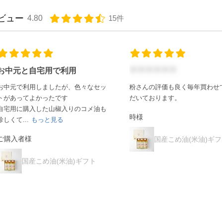
ビュー
4.80
15件
＊＊＊＊＊＊
お歳暮で好評
粉さんの評価も良く毎年買わせていた
お歳暮で親戚やお世話になった
だいております。
りました。
とても喜んでいただ
た。
時様
みっつ様
国産こめ油(米油)ギフト
国産こめ油(米油)ギ