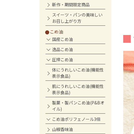
新作・期間限定商品
スイーツ・パンの美味しい
お召し上がり方
こめ油
国産こめ油
逸品こめ油
圧搾こめ油
体にうれしいこめ油(機能性
表示食品)
肌にうれしいこめ油(機能性
表示食品)
製菓・製パンこめ油(P&Bオ
イル)
こめ油ポリフェノール3倍
山椒香味油