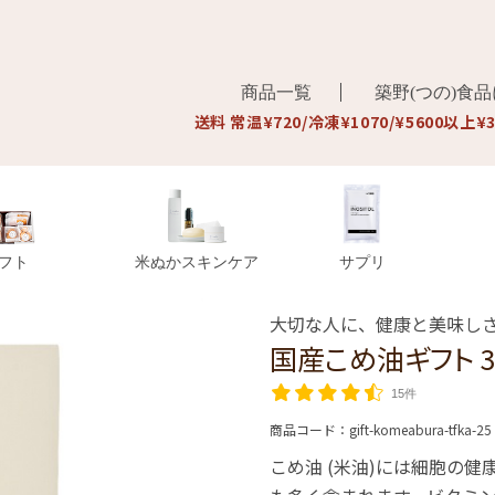
商品一覧
築野(つの)食
送料 常温¥720/冷凍¥1070/¥5600以上¥
フト
米ぬかスキンケア
サプリ
大切な人に、健康と美味し
国産こめ油ギフト 3
15件
商品コード：
gift-komeabura-tfka-25
こめ油 (米油)には細胞の