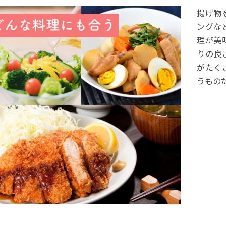
揚げ物
ングな
理が美
りの良
がたく
うもの