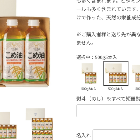
も多く含まれます。ビタミ
ールも多く含まれています。
けで作った、天然の栄養成
※ご購入者様と送り先が異
ません。
選択中：500g5本入
500g3本入
500g5本入
50
熨斗（のし）※すべて短冊
名入れ