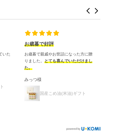
贈り物
いつもお中元
方に贈
贈り物に
してますが
大変喜ばれます
。
炒め物、揚げ物
けまし
も口の中がコテ
米油様
ぷらは本当に美
もっと見る
国産こめ油(米油)ギフト
ご購入者様
フト
国産こめ