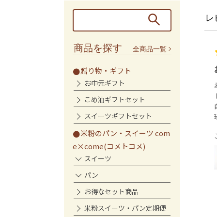
レ
商品を探す
全商品一覧
お中元と自宅用で利用
贈り物・ギフト
お中元ギフト
お中元で利用しましたが、色々なセッ
トがあってよかったです
こめ油ギフトセット
自宅用に購入した山椒入りのコメ油も
スイーツギフトセット
珍しくて...
もっと見る
米粉のパン・スイーツ com
ご購入者様
e×come(コメトコメ)
国産こめ油(米油)ギフト
スイーツ
パン
お得なセット商品
米粉スイーツ・パン定期便