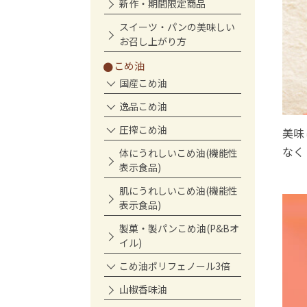
新作・期間限定商品
スイーツ・パンの美味しい
お召し上がり方
こめ油
国産こめ油
逸品こめ油
圧搾こめ油
美味
なく
体にうれしいこめ油(機能性
表示食品)
肌にうれしいこめ油(機能性
表示食品)
製菓・製パンこめ油(P&Bオ
イル)
こめ油ポリフェノール3倍
山椒香味油