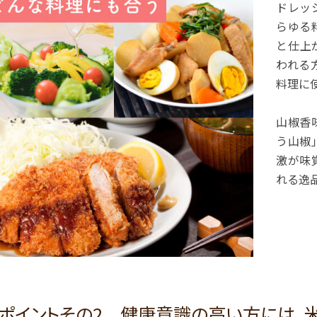
ドレッ
らゆる
と仕上
われる
料理に
山椒香
う山椒
激が味
れる逸
ポイントその2 健康意識の高い方には、