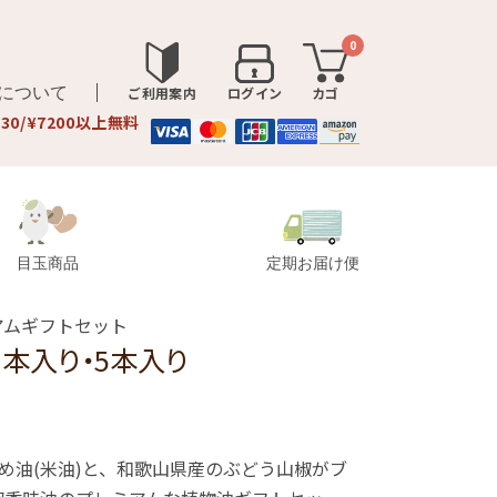
0
品について
ご利用案内
ログイン
カゴ
330/¥7200以上無料
目玉商品
定期お届け便
アムギフトセット
3本入り・5本入り
こめ油(米油)と、和歌山県産のぶどう山椒がブ