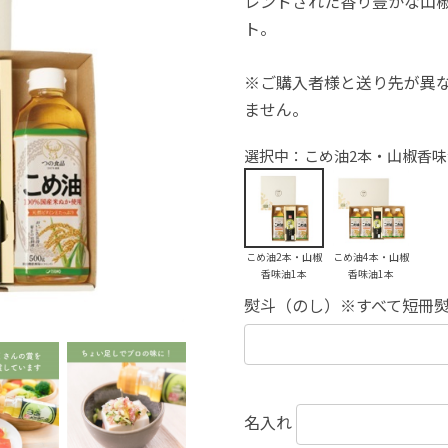
レンドされた香り豊かな山
ト。
※ご購入者様と送り先が異
ません。
選択中：こめ油2本・山椒香味
こめ油2本・山椒
こめ油4本・山椒
香味油1本
香味油1本
熨斗（のし）※すべて短冊
名入れ