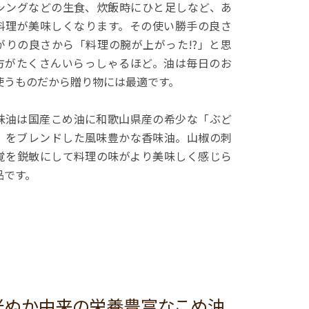
シングなどの生食、炊飯時にひと足しなど、あ
料理が美味しくなります。その使い勝手の良さ
がりの良さから「料理の腕が上がった!?」と思
方がたくさんいらっしゃるほど。油は毎日のお
使うものだから贈り物には最適です。
味油は国産こめ油に和歌山県産の希少な「ぶど
」をブレンドした風味豊かな香味油。山椒の刺
覚を鋭敏にして料理の味がより美味しく感じら
品です。
米ぬか由来の栄養豊富なこめ油