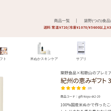
商品一覧
築野(つの)食
送料 常温¥720/冷凍¥1070/¥5600以上¥
フト
米ぬかスキンケア
サプリ
築野食品×和歌山のプレミ
紀州の恵みギフト 
2件
商品コード：
gift-kisyu-sk2-20
100%国産米ぬかで作った