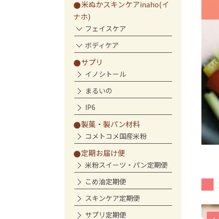
米ぬかスキンケアinaho(イ
ナホ)
フェイスケア
ボディケア
サプリ
イノシトール
まるいの
IP6
製菓・製パン材料
コメトコメ国産米粉
定期お届け便
米粉スイーツ・パン定期便
こめ油定期便
スキンケア定期便
サプリ定期便