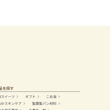
品を探す
粉スイーツ
ギフト
こめ油
ぬかスキンケア
製菓製パン材料