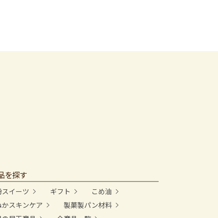
品を探す
粉スイーツ
ギフト
こめ油
ぬかスキンケア
製菓製パン材料