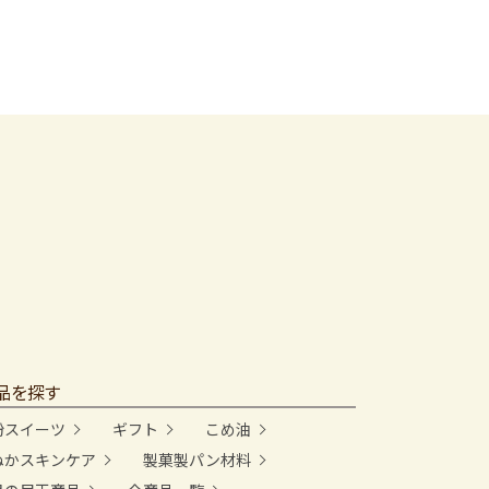
品を探す
粉スイーツ
ギフト
こめ油
ぬかスキンケア
製菓製パン材料