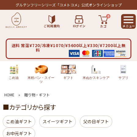
グルテンフリーシリーズ
「コメトコメ」公式オンラインショップ
0
ご利用案内
ログイン
カゴ
送料 常温¥720/冷凍¥1070/¥5600以上¥330/¥7200以上無
料
こめ油
米粉パン・スイー
ギフト
米ぬかスキンケア
サプリ
ツ
HOME
»
贈り物・ギフト
■カテゴリから探す
こめ油ギフト
スイーツギフト
父の日ギフト
お中元ギフト