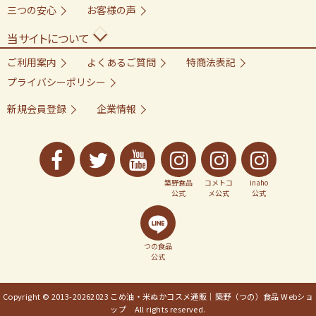
三つの安心
お客様の声
当サイトについて
ご利用案内
よくあるご質問
特商法表記
プライバシーポリシー
新規会員登録
企業情報
築野食品
コメトコ
inaho
公式
メ公式
公式
つの食品
公式
Copyright © 2013-
20262023 こめ油・米ぬかコスメ通販｜築野（つの）食品 Webショ
ップ All rights reserved.