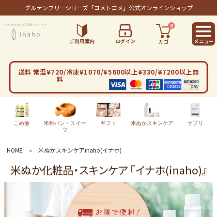
グルテンフリーシリーズ
「コメトコメ」公式オンラインショップ
0
ご利用案内
ログイン
カゴ
送料 常温¥720/冷凍¥1070/¥5600以上¥330/¥7200以上無
料
こめ油
米粉パン・スイー
ギフト
米ぬかスキンケア
サプリ
ツ
HOME
»
米ぬかスキンケアinaho(イナホ)
米ぬか化粧品・スキンケア 『イナホ(inaho)』