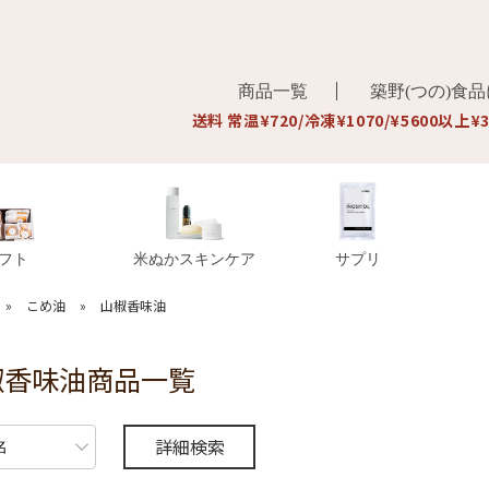
商品一覧
築野(つの)食
送料 常温¥720/冷凍¥1070/¥5600以上¥
フト
米ぬかスキンケア
サプリ
»
こめ油
»
山椒香味油
椒香味油商品一覧
詳細検索