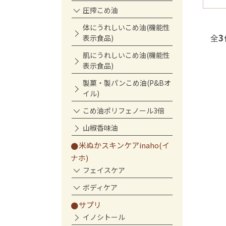
圧搾こめ油
体にうれしいこめ油(機能性
3
全
表示食品)
肌にうれしいこめ油(機能性
表示食品)
製菓・製パンこめ油(P&Bオ
イル)
こめ油ポリフェノール3倍
山椒香味油
米ぬかスキンケアinaho(イ
ナホ)
フェイスケア
ボディケア
サプリ
イノシトール