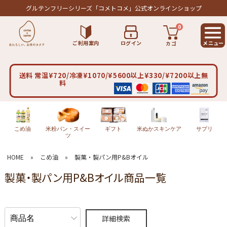
グルテンフリーシリーズ
「コメトコメ」公式オンラインショップ
0
ご利用案内
ログイン
カゴ
送料 常温¥720/冷凍¥1070/¥5600以上¥330/¥7200以上無
料
こめ油
米粉パン・スイー
ギフト
米ぬかスキンケア
サプリ
ツ
HOME
»
こめ油
»
製菓・製パン用P&Bオイル
製菓・製パン用P&Bオイル商品一覧
詳細検索