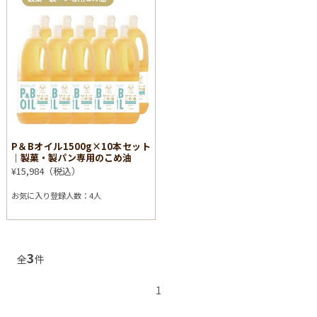
P＆Bオイル1500g×10本セット
│製菓・製パン専用のこめ油
¥15,984（税込）
お気に入り登録人数：4人
3
全
件
1