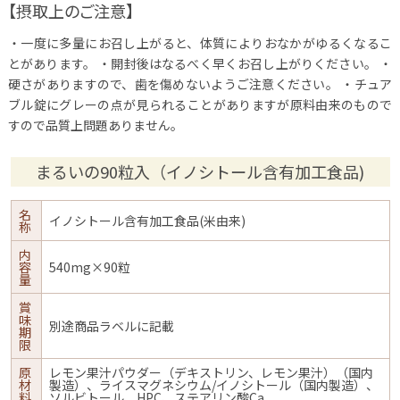
【摂取上のご注意】
・一度に多量にお召し上がると、体質によりおなかがゆるくなるこ
とがあります。
・開封後はなるべく早くお召し上がりください。
・
硬さがありますので、歯を傷めないようご注意ください。
・チュア
ブル錠にグレーの点が見られることがありますが原料由来のもので
すので品質上問題ありません。
まるいの90粒入（イノシトール含有加工食品)
名
イノシトール含有加工食品(米由来)
称
内
容
540mg×90粒
量
賞
味
別途商品ラベルに記載
期
限
原
レモン果汁パウダー（デキストリン、レモン果汁）（国内
材
製造）、ライスマグネシウム/イノシトール（国内製造）、
料
ソルビトール、HPC、ステアリン酸Ca