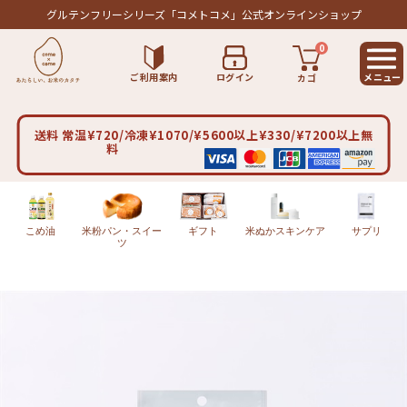
グルテンフリーシリーズ
「コメトコメ」公式オンラインショップ
0
ご利用案内
ログイン
カゴ
送料 常温¥720/冷凍¥1070/¥5600以上¥330/¥7200以上無
料
こめ油
米粉パン・スイー
ギフト
米ぬかスキンケア
サプリ
ツ