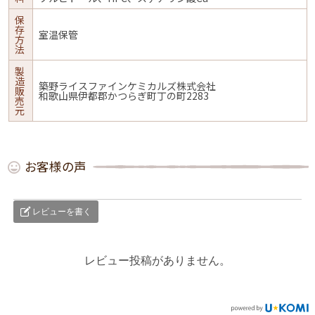
保
存
室温保管
方
法
製
造
築野ライスファインケミカルズ株式会社
販
和歌山県伊都郡かつらぎ町丁の町2283
売
元
お客様の声
レビューを書く
レビュー投稿がありません。