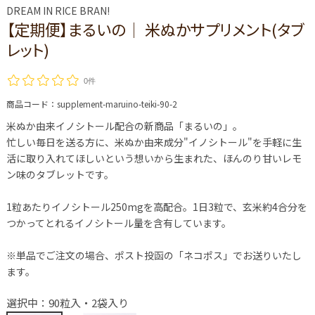
DREAM IN RICE BRAN!
【定期便】まるいの│ 米ぬかサプリメント(タブ
レット)
0件
商品コード：
supplement-maruino-teiki-90-2
米ぬか由来イノシトール配合の新商品「まるいの」。
忙しい毎日を送る方に、米ぬか由来成分"イノシトール"を手軽に生
活に取り入れてほしいという想いから生まれた、ほんのり甘いレモ
ン味のタブレットです。
1粒あたりイノシトール250mgを高配合。1日3粒で、玄米約4合分を
つかってとれるイノシトール量を含有しています。
※単品でご注文の場合、ポスト投函の「ネコポス」でお送りいたし
ます。
選択中：90粒入・2袋入り