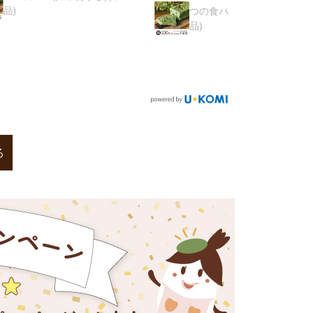
あいくま様
つの食パン(抹茶あずき)(単
品)
つの食パ
品)
る