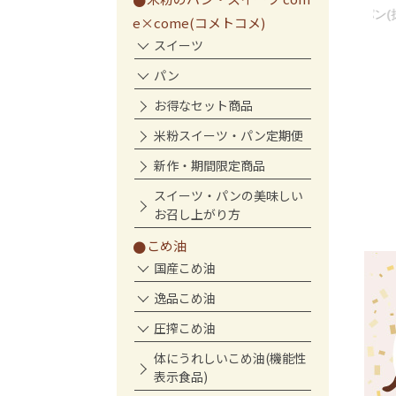
パン(抹茶あずき)(単
つの食パン(抹茶あずき)(単
e×come(コメトコメ)
品)
スイーツ
パン
お得なセット商品
米粉スイーツ・パン定期便
新作・期間限定商品
スイーツ・パンの美味しい
お召し上がり方
こめ油
国産こめ油
逸品こめ油
圧搾こめ油
体にうれしいこめ油(機能性
表示食品)