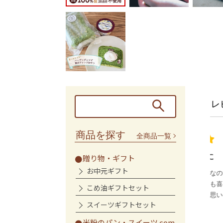
レ
商品を探す
全商品一覧
帰省のお土産に
贈り物・ギフト
お中元ギフト
。グルテンフリーの
母が抹茶が大好きなので帰省の際に購
にも対応していてあり
入しました。とても喜んでいました。
こめ油ギフトセット
また購入したいと思います。
スイーツギフトセット
まらら様
米粉のパン・スイーツ com