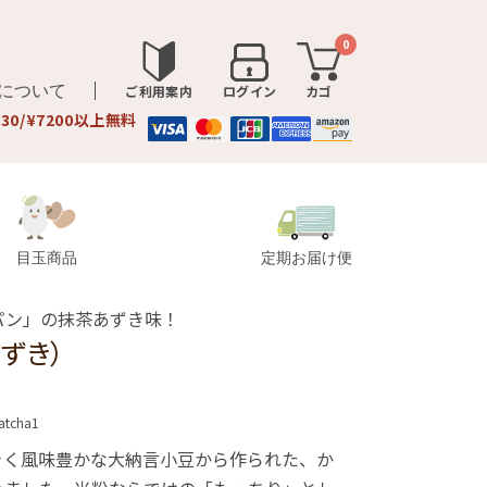
0
品について
ご利用案内
ログイン
カゴ
330/¥7200以上無料
目玉商品
定期お届け便
パン」の抹茶あずき味！
ずき）
atcha1
きく風味豊かな大納言小豆から作られた、か