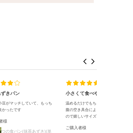
小さくて食べやすいです
抹茶あずきぱ
もっち
温めるだけでもちもち♡小さいのでお
初めて購入しま
腹の空き具合によって1個追加できる
軽くトーストし
ので嬉しいサイズです！
抹茶の味もしっ
も甘すぎず美
...
ご購入者様
)(単