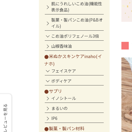
肌にうれしいこめ油(機能性
表示食品)
製菓・製パンこめ油(P&Bオ
イル)
こめ油ポリフェノール3倍
山椒香味油
米ぬかスキンケアinaho(イ
ナホ)
フェイスケア
ボディケア
サプリ
イノシトール
レビューを見る
まるいの
IP6
製菓・製パン材料