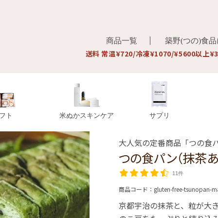
商品一覧
築野(つの)食
送料 常温¥720/冷凍¥1070/¥5600以上¥
フト
米ぬかスキンケア
サプリ
大人気の定番商品「つの食
つの食パン（抹茶あ
11件
商品コード：
gluten-free-tsunopan-m
京都宇治の抹茶と、粒が大