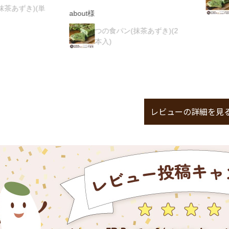
品)
about様
つの食パン(抹茶あずき)(2
本入)
レビューの詳細を見