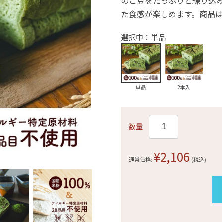
のこ豆をたっぷりと練り込
た食感が楽しめます。商品は
選択中：単品
単品
2本入
数量
¥2,106
通常価格:
(税込)