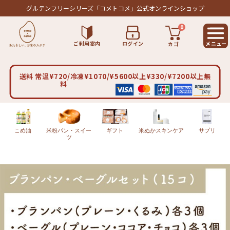
グルテンフリーシリーズ
「コメトコメ」公式オンラインショップ
0
ご利用案内
ログイン
カゴ
送料 常温¥720/冷凍¥1070/¥5600以上¥330/¥7200以上無
料
こめ油
米粉パン・スイー
ギフト
米ぬかスキンケア
サプリ
ツ