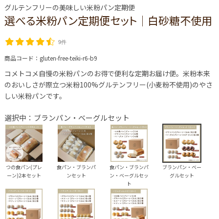
グルテンフリーの美味しい米粉パン定期便
選べる米粉パン定期便セット│白砂糖不使用
9件
商品コード：
gluten-free-teiki-r6-b9
コメトコメ自慢の米粉パンのお得で便利な定期お届け便。米粉本来
のおいしさが際立つ米粉100%グルテンフリー(小麦粉不使用)のやさ
しい米粉パンです。
選択中：ブランパン・ベーグルセット
つの食パン(プレ
食パン・ブランパ
食パン・ブランパ
ブランパン・ベー
ーン)2本セット
ンセット
ン・ベーグルセッ
グルセット
ト