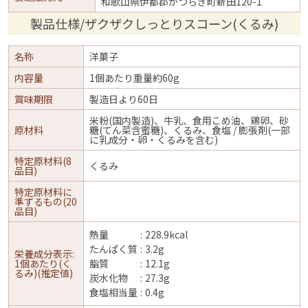
和歌山県伊都郡かつらぎ町新田120-1
製品仕様/ザクザクしっとりスコーン(くるみ)
名称
洋菓子
内容量
1個あたり重量約60g
賞味期限
製造日より60日
米粉(国内製造)、牛乳、食用こめ油、鶏卵、砂
原材料
糖(てん菜含蜜糖)、くるみ、食塩 / 膨張剤(一部
に乳成分・卵・くるみを含む)
特定原材料(8
くるみ
品目)
特定原材料に
準ずるもの(20
品目)
熱量
228.9kcal
たんぱく質
3.2g
栄養成分表示:
1個あたり(く
脂質
12.1g
るみ)(推定値)
炭水化物
27.3g
食塩相当量
0.4g