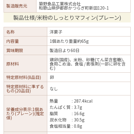
築野食品工業株式会社
製造販売元
和歌山県伊都郡かつらぎ町新田120-1
製品仕様/米粉のしっとりマフィン(プレーン)
名称
洋菓子
内容量
1個あたり重量約65g
賞味期限
製造日より60日
鶏卵(国産)、米粉、砂糖(てん菜含蜜糖)、
原材料
食用こめ油、食塩 / 膨張剤(一部に卵を含
む)
特定原材料(8品目)
卵
特定原材料に準ずる
なし
もの(20品目)
熱量
287.4kcal
たんぱく質
3.7g
栄養成分表示:1個あ
たり(プレーン)(推定
脂質
16.6g
値)
炭水化物
30.5g
食塩相当量
0.8g