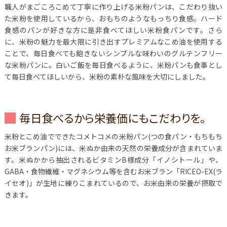
職人がまごころこめて丁寧に作り上げる米粉パンは、こだわり抜い
た米粉を使用しているから、おもちのようなもっちり食感。ハード
食感のパンが好きな方に是非食べてほしい米粉食パンです。さら
に、米粉の魅力を最大限に引き出すプレミアムなこめ油を使用する
ことで、毎日食べても飽きないシンプルな味わいのグルテンフリー
な米粉パンに。白いご飯を毎日食べるように、米粉パンも食事とし
て毎日食べてほしいから、米粉の素朴な風味を大切にしました。
毎日食べるから栄養価にもこだわりを。
米粉とこめ油でできたコメトコメの米粉パン(つの食パン・もちもち
お米ブランパン)には、米ぬか由来の天然の栄養成分が含まれていま
す。米ぬかから抽出されるビタミンB様成分「イノシトール」や、
GABA・食物繊維・マグネシウム等を含むお米ブラン「RICEO-EX(ラ
イセオ)」が生地に練りこまれているので、お米由来の栄養が摂取で
きます。