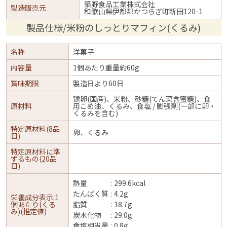
築野食品工業株式会社
製造販売元
和歌山県伊都郡かつらぎ町新田120-1
製品仕様/米粉のしっとりマフィン(くるみ)
名称
洋菓子
内容量
1個あたり重量約60g
賞味期限
製造日より60日
鶏卵(国産)、米粉、砂糖(てん菜含蜜糖)、食
原材料
用こめ油、くるみ、食塩 / 膨張剤(一部に卵・
くるみを含む)
特定原材料(8品
卵、くるみ
目)
特定原材料に準
ずるもの(20品
目)
熱量
299.6kcal
たんぱく質
4.2g
栄養成分表示:1
個あたり(くる
脂質
18.7g
み)(推定値)
炭水化物
29.0g
食塩相当量
0.8g