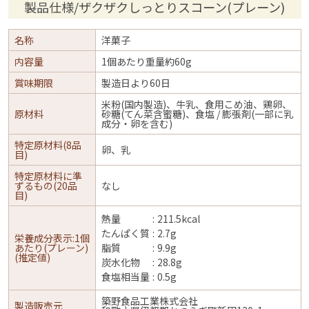
製品仕様/ザクザクしっとりスコーン(プレーン)
名称
洋菓子
内容量
1個あたり重量約60g
賞味期限
製造日より60日
米粉(国内製造)、牛乳、食用こめ油、鶏卵、
原材料
砂糖(てん菜含蜜糖)、食塩 / 膨張剤(一部に乳
成分・卵を含む)
特定原材料(8品
卵、乳
目)
特定原材料に準
ずるもの(20品
なし
目)
熱量
211.5kcal
たんぱく質
2.7g
栄養成分表示:1個
あたり(プレーン)
脂質
9.9g
(推定値)
炭水化物
28.8g
食塩相当量
0.5g
築野食品工業株式会社
製造販売元