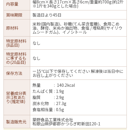
幅8cm×長さ17cm×高さ6cm/重量約700g(約2斤
内容量
※1斤を340gとした場合)
賞味期限
製造日より45日
米粉(国内製造)、砂糖(てん菜含蜜糖)、食用こめ
原材料
油、酵母、米ぬか抽出物、食塩 / 増粘剤(サイリウ
ムシードガム)、イノシトール
特定原材料
なし
(8品目)
特定原材料
に準ずるも
なし
の(20品目)
ー15℃以下で保存してください 解凍後は当日中に
保存方法
お召し上がりください
熱量
140.2kcal
たんぱく質
1.9g
栄養成分表
示:1枚あた
脂質
2.9g
り(推定値)
炭水化物
27.3g
食塩相当量
0.5g
築野食品工業株式会社
製造販売元
和歌山県伊都郡かつらぎ町新田120-1