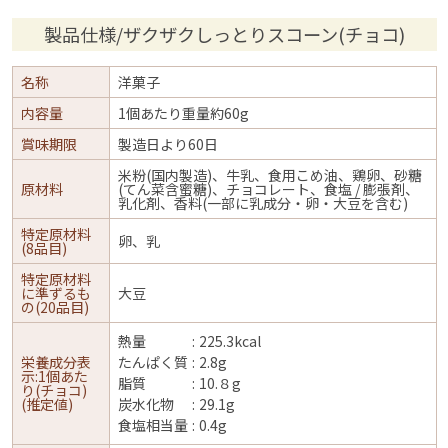
製品仕様/ザクザクしっとりスコーン(チョコ)
名称
洋菓子
内容量
1個あたり重量約60g
賞味期限
製造日より60日
米粉(国内製造)、牛乳、食用こめ油、鶏卵、砂糖
原材料
(てん菜含蜜糖)、チョコレート、食塩 / 膨張剤、
乳化剤、香料(一部に乳成分・卵・大豆を含む)
特定原材料
卵、乳
(8品目)
特定原材料
に準ずるも
大豆
の(20品目)
熱量
225.3kcal
栄養成分表
たんぱく質
2.8g
示:1個あた
脂質
10.８g
り(チョコ)
(推定値)
炭水化物
29.1g
食塩相当量
0.4g