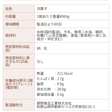
名称
洋菓子
内容量
1個あたり重量約60g
賞味期限
製造日より60日
米粉(国内製造)、牛乳、食用こめ油、鶏卵、
原材料
砂糖(てん菜含蜜糖)、食塩 / 膨張剤(一部に乳
成分・卵を含む)
特定原材料(8品
卵、乳
目)
特定原材料に準
ずるもの(20品
なし
目)
熱量
211.5kcal
たんぱく質
2.7g
栄養成分表示:1個
あたり(プレーン)
脂質
9.9g
(推定値)
炭水化物
28.8g
食塩相当量
0.5g
築野食品工業株式会社
製造販売元
和歌山県伊都郡かつらぎ町新田120-1