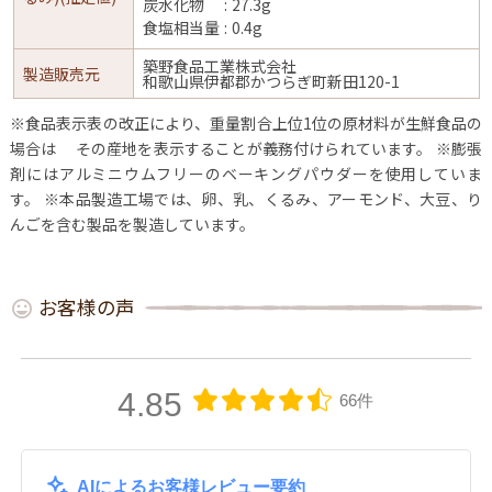
炭水化物
27.3g
食塩相当量
0.4g
築野食品工業株式会社
製造販売元
和歌山県伊都郡かつらぎ町新田120-1
※食品表示表の改正により、重量割合上位1位の原材料が生鮮食品の
場合は
その産地を表示することが義務付けられています。
※膨張
剤にはアルミニウムフリーのベーキングパウダーを使用していま
す。
※本品製造工場では、卵、乳、くるみ、アーモンド、大豆、り
んごを含む製品を製造しています。
お客様の声
4.85
66件
AIによるお客様レビュー要約