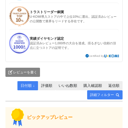
トラストリーダー銅賞
U-KOMI導入ストアの中で上位10%に選出。認証済みレビュー
の公開数で業界をリードする存在です。
実績ダイヤモンド認定
認証済みレビュー1,000件の大台を達成。揺るぎない信頼の頂
点に立つストアの証明です。
certified by
レビューを書く
日付順 ↓
評価順
いいね数順
購入確認順
返信順
詳細フィルター
ピックアップレビュー