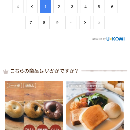
​1
​2
​3
​4
​5
​6
​7
​8
​9
こちらの商品はいかがですか？