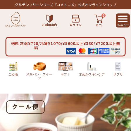
グルテンフリーシリーズ
「コメトコメ」公式オンラインショップ
0
ご利用案内
ログイン
カゴ
送料 常温¥720/冷凍¥1070/¥5600以上¥330/¥7200以上無
料
こめ油
米粉パン・スイー
ギフト
米ぬかスキンケア
サプリ
ツ