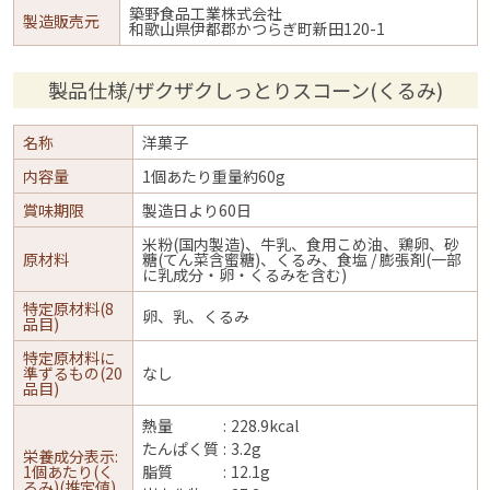
築野食品工業株式会社
製造販売元
和歌山県伊都郡かつらぎ町新田120-1
製品仕様/ザクザクしっとりスコーン(くるみ)
名称
洋菓子
内容量
1個あたり重量約60g
賞味期限
製造日より60日
米粉(国内製造)、牛乳、食用こめ油、鶏卵、砂
原材料
糖(てん菜含蜜糖)、くるみ、食塩 / 膨張剤(一部
に乳成分・卵・くるみを含む)
特定原材料(8
卵、乳、くるみ
品目)
特定原材料に
準ずるもの(20
なし
品目)
熱量
228.9kcal
たんぱく質
3.2g
栄養成分表示:
1個あたり(く
脂質
12.1g
るみ)(推定値)