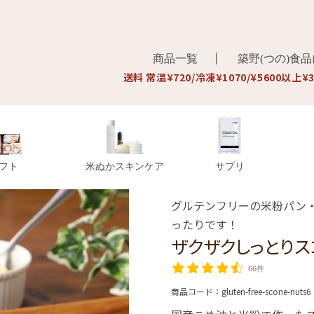
商品一覧
築野(つの)食
送料 常温¥720/冷凍¥1070/¥5600以上¥
フト
米ぬかスキンケア
サプリ
グルテンフリーの米粉パン
ったりです！
ザクザクしっとりス
66件
商品コード：
gluten-free-scone-nuts6