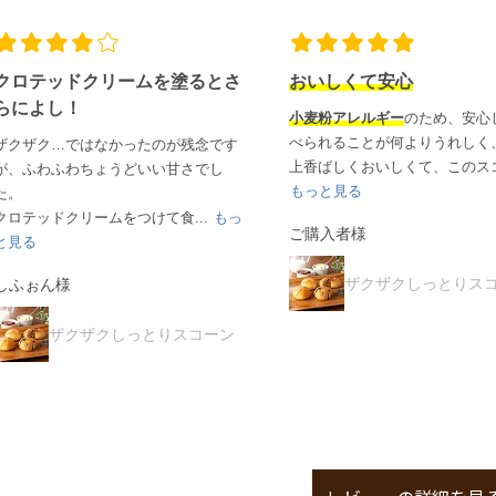
おいしくて安心
すごく美味しい
です
小麦粉アレルギー
のため、安心して食
一度食べた時に美味しかった
こ
べられることが何よりうれしく、その
ピート率が高い
ということで気
上香ばしくおいしくて、このスコー...
ていた商品でしたが納得しまし
もっと見る
...
もっと見る
ご購入者様
miho様
ザクザクしっとりスコーン
ザクザクしっとりス