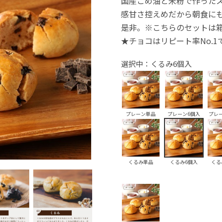
国産こめ油と米粉で作った
感甘さ控えめだから朝食に
是非。※こちらのセットは
★チョコはリピート率No.
選択中：くるみ6個入
プレーン単品
プレーン6個入
プレ
くるみ単品
くるみ6個入
くる