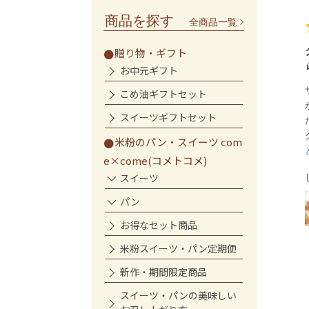
商品を探す
全商品一覧
クロテッドクリームを塗るとさ
贈り物・ギフト
らによし！
お中元ギフト
ザクザク…ではなかったのが残念です
こめ油ギフトセット
が、ふわふわちょうどいい甘さでし
スイーツギフトセット
た。
クロテッドクリームをつけて食...
もっ
米粉のパン・スイーツ com
と見る
e×come(コメトコメ)
スイーツ
しふぉん様
パン
ザクザクしっとりスコーン
お得なセット商品
米粉スイーツ・パン定期便
新作・期間限定商品
スイーツ・パンの美味しい