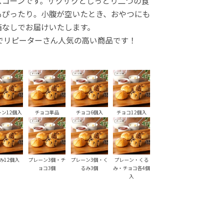
スコーンです。ザクザクとしっとり二つの食
もぴったり。小腹が空いたとき、おやつにも
箱なしでお届けいたします。
1でリピーターさん人気の高い商品です！
ーン12個入
チョコ単品
チョコ6個入
チョコ12個入
み12個入
プレーン3個・チ
プレーン3個・く
プレーン・くる
ョコ3個
るみ3個
み・チョコ各4個
入