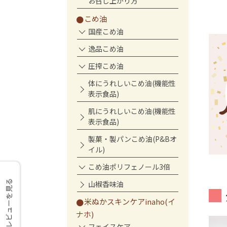
お召し上がり方
こめ油
国産こめ油
逸品こめ油
圧搾こめ油
体にうれしいこめ油(機能性
表示食品)
肌にうれしいこめ油(機能性
表示食品)
製菓・製パンこめ油(P&Bオ
イル)
こめ油ポリフェノール3倍
レビューを見る
山椒香味油
米ぬかスキンケアinaho(イ
ナホ)
フェイスケア