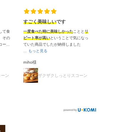
プレーンスコーン
おいしい！
とと
リ
以前から気になっていました！
思って
こどもが小麦で
になっ
いた以上にとてもしっとり
していて、
こちらを購入。
た
小ぶりの大きさもちょうど良く、軽...
さんげつ様
もっと見る
ご購入者様
ザクザ
コーン
ザクザクしっとりスコーン