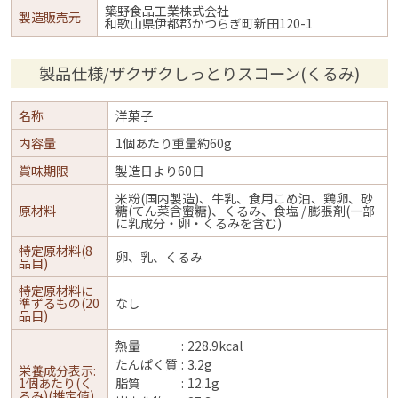
築野食品工業株式会社
製造販売元
和歌山県伊都郡かつらぎ町新田120-1
製品仕様/ザクザクしっとりスコーン(くるみ)
名称
洋菓子
内容量
1個あたり重量約60g
賞味期限
製造日より60日
米粉(国内製造)、牛乳、食用こめ油、鶏卵、砂
原材料
糖(てん菜含蜜糖)、くるみ、食塩 / 膨張剤(一部
に乳成分・卵・くるみを含む)
特定原材料(8
卵、乳、くるみ
品目)
特定原材料に
準ずるもの(20
なし
品目)
熱量
228.9kcal
たんぱく質
3.2g
栄養成分表示:
1個あたり(く
脂質
12.1g
るみ)(推定値)