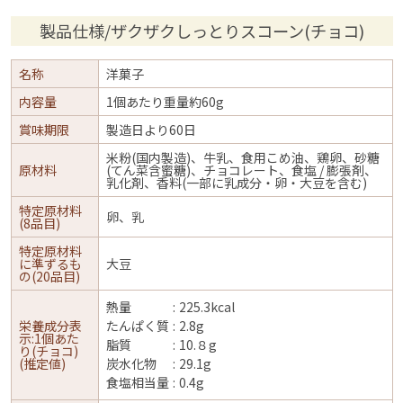
製品仕様/ザクザクしっとりスコーン(チョコ)
名称
洋菓子
内容量
1個あたり重量約60g
賞味期限
製造日より60日
米粉(国内製造)、牛乳、食用こめ油、鶏卵、砂糖
原材料
(てん菜含蜜糖)、チョコレート、食塩 / 膨張剤、
乳化剤、香料(一部に乳成分・卵・大豆を含む)
特定原材料
卵、乳
(8品目)
特定原材料
に準ずるも
大豆
の(20品目)
熱量
225.3kcal
栄養成分表
たんぱく質
2.8g
示:1個あた
脂質
10.８g
り(チョコ)
(推定値)
炭水化物
29.1g
食塩相当量
0.4g