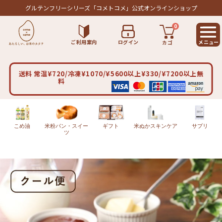
グルテンフリーシリーズ
「コメトコメ」公式オンラインショップ
0
ご利用案内
ログイン
カゴ
送料 常温¥720/冷凍¥1070/¥5600以上¥330/¥7200以上無
料
こめ油
米粉パン・スイー
ギフト
米ぬかスキンケア
サプリ
ツ