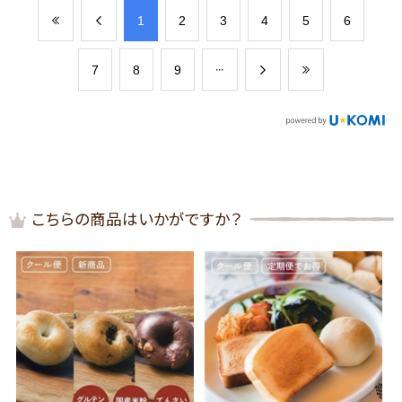
​1
​2
​3
​4
​5
​6
​7
​8
​9
こちらの商品はいかがですか？