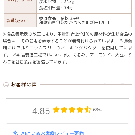
炭水化物
27.3g
食塩相当量
0.4g
築野食品工業株式会社
製造販売元
和歌山県伊都郡かつらぎ町新田120-1
※食品表示表の改正により、重量割合上位1位の原材料が生鮮食品の
場合は
その産地を表示することが義務付けられています。
※膨張
剤にはアルミニウムフリーのベーキングパウダーを使用していま
す。
※本品製造工場では、卵、乳、くるみ、アーモンド、大豆、り
んごを含む製品を製造しています。
お客様の声
4.85
66件
AIによるお客様レビュー要約