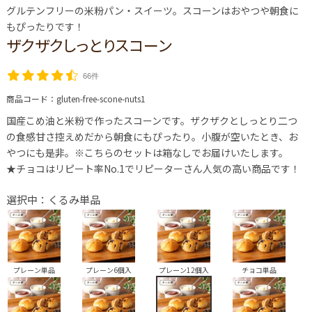
グルテンフリーの米粉パン・スイーツ。スコーンはおやつや朝食に
もぴったりです！
ザクザクしっとりスコーン
66件
商品コード：
gluten-free-scone-nuts1
国産こめ油と米粉で作ったスコーンです。ザクザクとしっとり二つ
の食感甘さ控えめだから朝食にもぴったり。小腹が空いたとき、お
やつにも是非。※こちらのセットは箱なしでお届けいたします。
★チョコはリピート率No.1でリピーターさん人気の高い商品です！
選択中：くるみ単品
プレーン単品
プレーン6個入
プレーン12個入
チョコ単品