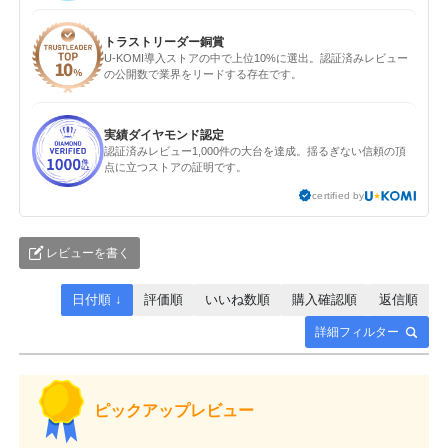
トラストリーダー銅賞
U-KOMI導入ストアの中で上位10%に選出。認証済みレビュー
の公開数で業界をリードする存在です。
実績ダイヤモンド認定
認証済みレビュー1,000件の大台を達成。揺るぎない信頼の頂
点に立つストアの証明です。
certified by
レビューを書く
日付順 ↓
評価順
いいね数順
購入確認順
返信順
詳細フィルター
ピックアップレビュー