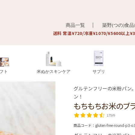
商品一覧
築野(つの)食
送料 常温¥720/冷凍¥1070/¥5600以上¥
フト
米ぬかスキンケア
サプリ
グルテンフリーの米粉パン
ン！
もちもちお米のブ
175件
商品コード：
gluten-free-round-p3-o