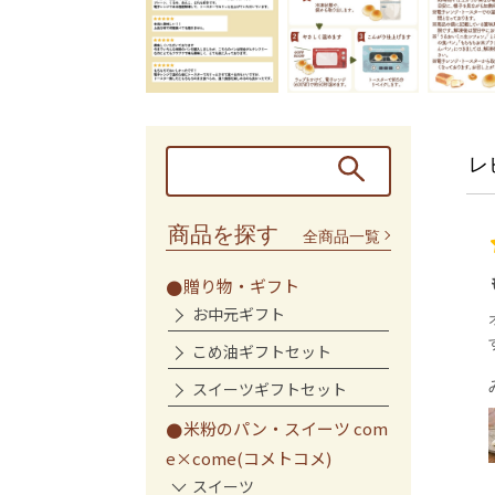
レ
商品を探す
全商品一覧
もちもちお米のブランパン
贈り物・ギフト
お中元ギフト
オレンジピールの香りと味が大好きで
す！
こめ油ギフトセット
みーくん様
スイーツギフトセット
もちもちお米のブランパン
米粉のパン・スイーツ com
(オレンジ)
e×come(コメトコメ)
スイーツ