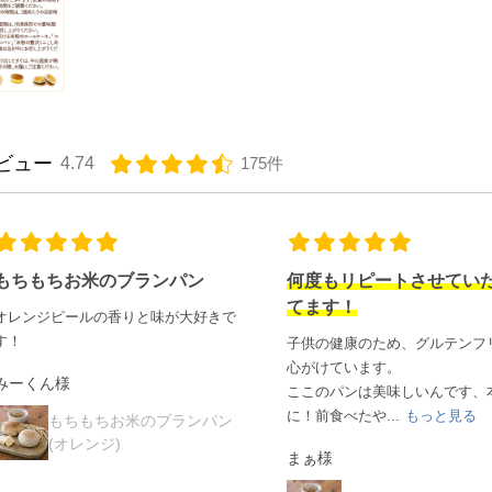
ビュー
4.74
175件
何度もリピートさせていただい
大満足
てます！
とても美味しく、ストックして
ぐになくなります。
子供の健康のため、グルテンフリーを
心がけています。
りいな様
ここのパンは美味しいんです、本当
に！前食べたや
...
もっと見る
もちもちお米のブラ
まぁ様