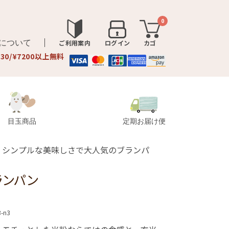
0
品について
ご利用案内
ログイン
カゴ
330/¥7200以上無料
目玉商品
定期お届け便
。シンプルな美味しさで大人気のブランパ
ランパン
3-n3