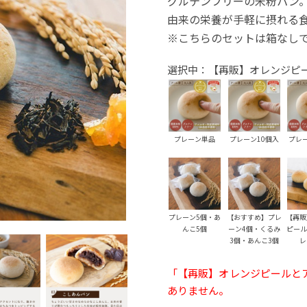
グルテンフリーの米粉パン
由来の栄養が手軽に摂れる
※こちらのセットは箱なし
選択中：【再販】オレンジピー
プレーン単品
プレーン10個入
プレ
プレーン5個・あ
【おすすめ】プレ
【再販
んこ5個
ーン4個・くるみ
ピール
3個・あんこ3個
レ
「【再販】オレンジピールとア
ありません。