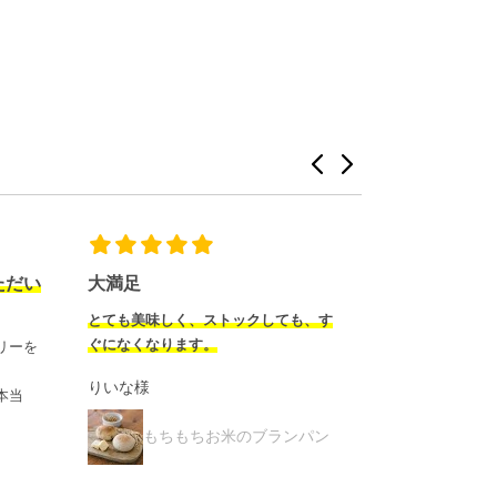
ちょこっとサイズ？
リピートして
も、す
最初は、小さいなぁと思いました。
お米パンなのに
でも、野菜やハムを挟んで、味わいな
です。我が家で
がら頂いていたら、
食やおやつにい
お米の満
キューピー様
...
もっと見る
ンパン
Keikodesu 様
もちも