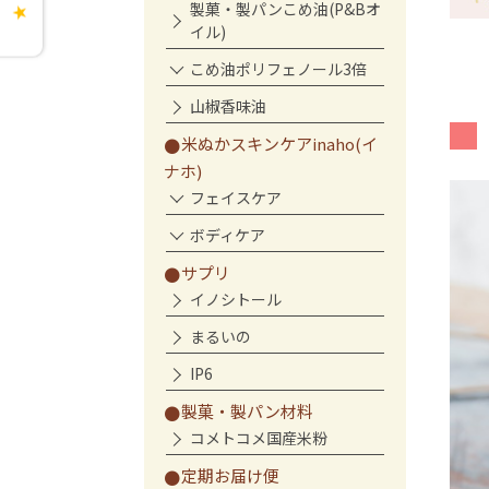
製菓・製パンこめ油(P&Bオ
★
イル)
こめ油ポリフェノール3倍
山椒香味油
米ぬかスキンケアinaho(イ
ナホ)
フェイスケア
ボディケア
サプリ
イノシトール
まるいの
IP6
製菓・製パン材料
コメトコメ国産米粉
定期お届け便