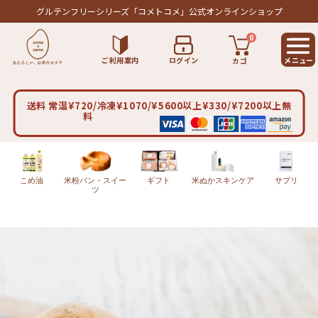
グルテンフリーシリーズ
「コメトコメ」公式オンラインショップ
0
ご利用案内
ログイン
カゴ
送料 常温¥720/冷凍¥1070/¥5600以上¥330/¥7200以上無
料
こめ油
米粉パン・スイー
ギフト
米ぬかスキンケア
サプリ
ツ