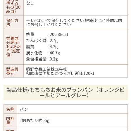
準ずる
なし
もの(20
品目)
保存方
ー15℃以下で保存してください 解凍後は24時間以内
法
にお召し上がりください
熱量
206.8kcal
栄養成
たんぱく質
2.7g
分表示:
1個あた
脂質
4.2g
り(推定
炭水化物
40.7g
値)
食塩相当量
0.3g
製造販
築野食品工業株式会社
売元
和歌山県伊都郡かつらぎ町新田120-1
製品仕様/もちもちお米のブランパン（オレンジピ
ールとアールグレー）
名称
パン
内容
1個あたり約65g
量