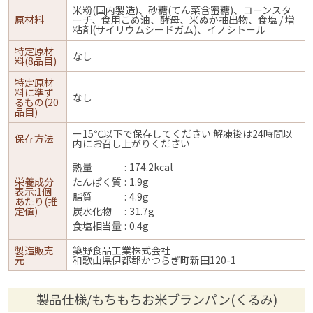
米粉(国内製造)、砂糖(てん菜含蜜糖)、コーンスタ
原材料
ーチ、食用こめ油、酵母、米ぬか抽出物、食塩 / 増
粘剤(サイリウムシードガム)、イノシトール
特定原材
なし
料(8品目)
特定原材
料に準ず
なし
るもの(20
品目)
ー15℃以下で保存してください 解凍後は24時間以
保存方法
内にお召し上がりください
熱量
174.2kcal
栄養成分
たんぱく質
1.9g
表示:1個
脂質
4.9g
あたり(推
定値)
炭水化物
31.7g
食塩相当量
0.4g
製造販売
築野食品工業株式会社
元
和歌山県伊都郡かつらぎ町新田120-1
製品仕様/もちもちお米ブランパン(くるみ)