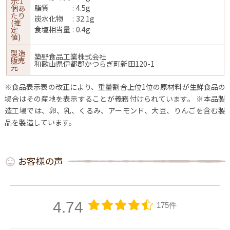
示:1
脂質
4.5g
個あ
たり
炭水化物
32.1g
(推
食塩相当量
0.4g
定
値)
製造
築野食品工業株式会社
販売
和歌山県伊都郡かつらぎ町新田120-1
元
※食品表示表の改正により、重量割合上位1位の原材料が生鮮食品の
場合はその産地を表示することが義務付けられています。
※本品製
造工場では、卵、乳、くるみ、アーモンド、大豆、りんごを含む製
品を製造しています。
お客様の声
4.74
175件