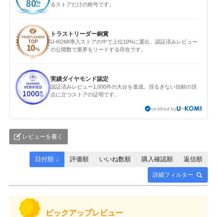
るストアだけの称号です。
トラストリーダー銅賞
U-KOMI導入ストアの中で上位10%に選出。認証済みレビュー
の公開数で業界をリードする存在です。
実績ダイヤモンド認定
認証済みレビュー1,000件の大台を達成。揺るぎない信頼の頂
点に立つストアの証明です。
certified by
レビューを書く
日付順 ↓
評価順
いいね数順
購入確認順
返信順
詳細フィルター
ピックアップレビュー