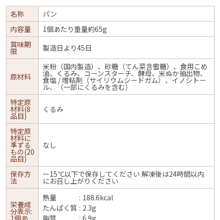
名称
パン
内容量
1個あたり重量約65g
賞味期
製造日より45日
限
米粉（国内製造）、砂糖（てん菜含蜜糖）、食用こめ
油、くるみ、コーンスターチ、酵母、米ぬか抽出物、
原材料
食塩 / 増粘剤（サイリウムシードガム）、イノシトー
ル、（一部にくるみを含む）
特定原
材料(8
くるみ
品目)
特定原
材料に
準ずる
なし
もの(20
品目)
保存方
ー15℃以下で保存してください 解凍後は24時間以内
法
にお召し上がりください
熱量
188.6kcal
栄養成
たんぱく質
2.3g
分表示:
1個あ
脂質
6.9g