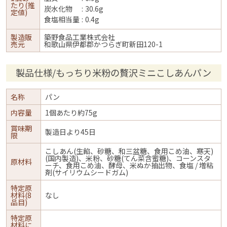
たり(推
炭水化物
30.6g
定値)
食塩相当量
0.4g
製造販
築野食品工業株式会社
売元
和歌山県伊都郡かつらぎ町新田120-1
製品仕様/もっちり米粉の贅沢ミニこしあんパン
名称
パン
内容量
1個あたり約75g
賞味期
製造日より45日
限
こしあん(生餡、砂糖、和三盆糖、食用こめ油、寒天)
(国内製造)、米粉、砂糖(てん菜含蜜糖)、コーンスタ
原材料
ーチ、食用こめ油、酵母、米ぬか抽出物、食塩 / 増粘
剤(サイリウムシードガム)
特定原
材料(8
なし
品目)
特定原
材料に