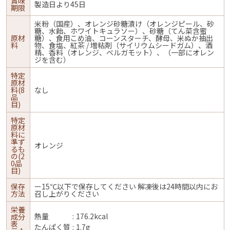
賞味
製造日より45日
期限
米粉（国産）、オレンジ砂糖漬け（オレンジピール、砂
糖、水飴、ホワイトキュラソー）、砂糖（てん菜含蜜
原材
糖）、食用こめ油、コーンスターチ、酵母、米ぬか抽出
料
物、食塩、紅茶 / 増粘剤（サイリウムシードガム）、酒
精、香料（オレンジ、ベルガモット）、（一部にオレン
ジを含む）
特定
原材
料(8
なし
品
目)
特定
原材
料に
準ず
オレンジ
るも
の(2
0品
目)
保存
ー15℃以下で保存してください 解凍後は24時間以内にお
方法
召し上がりください
栄養
熱量
176.2kcal
成分
表
たんぱく質
1.7g