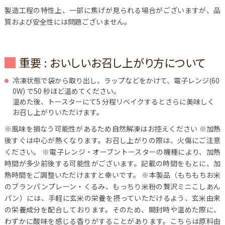
製造工程の特性上、一部に焦げが見られる場合がございますが、品
質および安全性には問題ございません。
重要 : おいしいお召し上がり方について
冷凍状態で袋から取り出し、ラップなどをかけて、電子レンジ(60
0W) で50 秒ほど温めてください。
温めた後、トースターにて5 分程リベイクするとさらに美味しく
お召し上がりいただけます。
※風味を損なう可能性があるため自然解凍はお控えください
※加熱
後すぐは中心が熱くなります。お召し上がりの際は、火傷にご注意
ください。
※電子レンジ・オーブントースターの機種により、加熱
時間が多少前後する可能性がございます。記載の時間をもとに、加
熱時間をご調整いただけますと幸いです。
※本製品（もちもちお米
のブランパンプレーン・くるみ、もっちり米粉の贅沢ミニこしあん
パン）には、手軽に玄米の栄養を摂っていただけるよう、玄米由来
の栄養成分を配合しております。そのため、開封時や温めた際に、
わずかに酸味を感じる香りがすることがあります。こちらは原料由