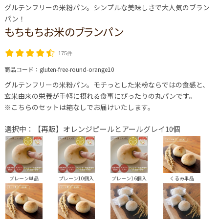
グルテンフリーの米粉パン。シンプルな美味しさで大人気のブラン
パン！
もちもちお米のブランパン
175件
商品コード：
gluten-free-round-orange10
グルテンフリーの米粉パン。モチっとした米粉ならではの食感と、
玄米由来の栄養が手軽に摂れる食事にぴったりの丸パンです。
※こちらのセットは箱なしでお届けいたします。
選択中：【再販】オレンジピールとアールグレイ10個
プレーン単品
プレーン10個入
プレーン16個入
くるみ単品