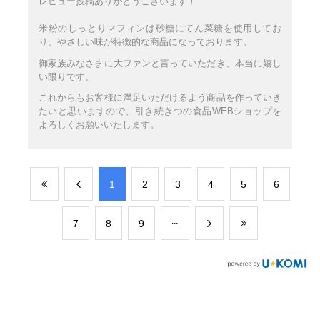
レビュー投稿ありがとうございます！
米粉のしっとりマフィンは砂糖にてん菜糖を使用してお
り、やさしい味が特徴的な商品になっております。
御家族みなさまに大ファンと言っていただき、本当に嬉し
い限りです。
これからもお客様に満足いただけるよう商品を作っていき
たいと思いますので、引き続きつの食品WEBショップを
よろしくお願いいたします。
​1
​2
​3
​4
​5
​6
​7
​8
​9