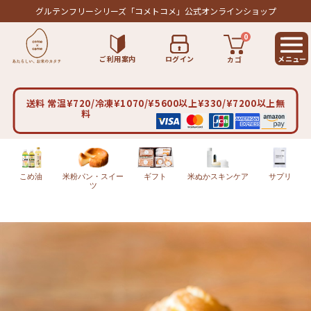
グルテンフリーシリーズ
「コメトコメ」公式オンラインショップ
0
ご利用案内
ログイン
カゴ
送料 常温¥720/冷凍¥1070/¥5600以上¥330/¥7200以上無
料
こめ油
米粉パン・スイー
ギフト
米ぬかスキンケア
サプリ
ツ