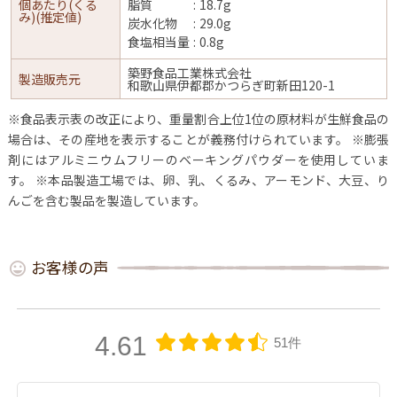
個あたり(くる
脂質
18.7g
み)(推定値)
炭水化物
29.0g
食塩相当量
0.8g
築野食品工業株式会社
製造販売元
和歌山県伊都郡かつらぎ町新田120-1
※食品表示表の改正により、重量割合上位1位の原材料が生鮮食品の
場合は、その産地を表示することが義務付けられています。
※膨張
剤にはアルミニウムフリーのベーキングパウダーを使用していま
す。
※本品製造工場では、卵、乳、くるみ、アーモンド、大豆、り
んごを含む製品を製造しています。
お客様の声
4.61
51件