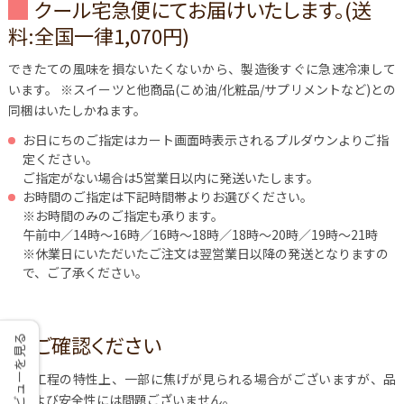
クール宅急便にてお届けいたします。(送
料:全国一律1,070円)
できたての風味を損ないたくないから、製造後すぐに急速冷凍して
います。
※スイーツと他商品(こめ油/化粧品/サプリメントなど)との
同梱はいたしかねます。
お日にちのご指定はカート画面時表示されるプルダウンよりご指
定ください。
ご指定がない場合は5営業日以内に発送いたします。
お時間のご指定は下記時間帯よりお選びください。
※お時間のみのご指定も承ります。
午前中／14時～16時／16時～18時／18時～20時／19時～21時
※休業日にいただいたご注文は翌営業日以降の発送となりますの
で、ご了承ください。
ご確認ください
レビューを見る
製造工程の特性上、一部に焦げが見られる場合がございますが、品
質および安全性には問題ございません。