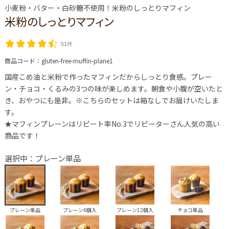
小麦粉・バター・白砂糖不使用！米粉のしっとりマフィン
米粉のしっとりマフィン
51件
商品コード：
gluten-free-muffin-plane1
国産こめ油と米粉で作ったマフィンだからしっとり食感。プレー
ン・チョコ・くるみの3つの味が楽しめます。朝食や小腹が空いたと
き、おやつにも是非。※こちらのセットは箱なしでお届けいたしま
す。
★マフィンプレーンはリピート率No.3でリピーターさん人気の高い
商品です！
選択中：プレーン単品
プレーン単品
プレーン6個入
プレーン12個入
チョコ単品