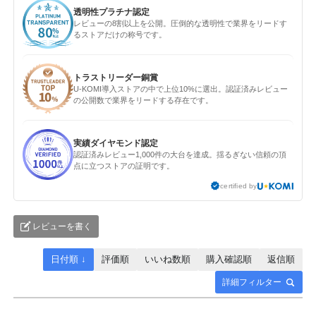
透明性プラチナ認定
レビューの8割以上を公開。圧倒的な透明性で業界をリードす
るストアだけの称号です。
トラストリーダー銅賞
U-KOMI導入ストアの中で上位10%に選出。認証済みレビュー
の公開数で業界をリードする存在です。
実績ダイヤモンド認定
認証済みレビュー1,000件の大台を達成。揺るぎない信頼の頂
点に立つストアの証明です。
certified by
レビューを書く
日付順 ↓
評価順
いいね数順
購入確認順
返信順
詳細フィルター