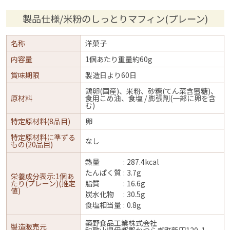
製品仕様/米粉のしっとりマフィン(プレーン)
名称
洋菓子
内容量
1個あたり重量約60g
賞味期限
製造日より60日
鶏卵(国産)、米粉、砂糖(てん菜含蜜糖)、
原材料
食用こめ油、食塩 / 膨張剤(一部に卵を含
む)
特定原材料(8品目)
卵
特定原材料に準ずる
なし
もの(20品目)
熱量
287.4kcal
たんぱく質
3.7g
栄養成分表示:1個あ
たり(プレーン)(推定
脂質
16.6g
値)
炭水化物
30.5g
食塩相当量
0.8g
築野食品工業株式会社
製造販売元
和歌山県伊都郡かつらぎ町新田120-1