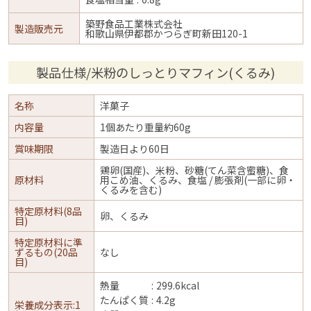
築野食品工業株式会社
製造販売元
和歌山県伊都郡かつらぎ町新田120-1
製品仕様/米粉のしっとりマフィン(くるみ)
名称
洋菓子
内容量
1個あたり重量約60g
賞味期限
製造日より60日
鶏卵(国産)、米粉、砂糖(てん菜含蜜糖)、食
原材料
用こめ油、くるみ、食塩 / 膨張剤(一部に卵・
くるみを含む)
特定原材料(8品
卵、くるみ
目)
特定原材料に準
ずるもの(20品
なし
目)
熱量
299.6kcal
たんぱく質
4.2g
栄養成分表示:1