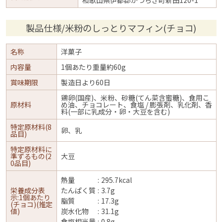
製品仕様/米粉のしっとりマフィン(チョコ)
名称
洋菓子
内容量
1個あたり重量約60g
賞味期限
製造日より60日
鶏卵(国産)、米粉、砂糖(てん菜含蜜糖)、食用こ
原材料
め油、チョコレート、食塩 / 膨張剤、乳化剤、香
料(一部に乳成分・卵・大豆を含む)
特定原材料(8
卵、乳
品目)
特定原材料に
準ずるもの(2
大豆
0品目)
熱量
295.7kcal
栄養成分表
たんぱく質
3.7g
示:1個あたり
脂質
17.3g
(チョコ)(推定
値)
炭水化物
31.1g
食塩相当量
0.8g