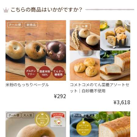
こちらの商品はいかがですか？
米粉のもっちりベーグル
コメトコメのてん菜糖アソートセ
ット│白砂糖不使用
¥292
¥3,618