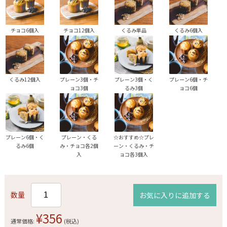
チョコ6個入
チョコ12個入
くるみ単品
くるみ6個入
くるみ12個入
プレーン3個・チ
プレーン3個・く
プレーン6個・チ
ョコ3個
るみ3個
ョコ6個
プレーン6個・く
プレーン・くる
☆おすすめ☆プレ
るみ6個
み・チョコ各2個
ーン・くるみ・チ
入
ョコ各3個入
数量
お気に入りに追加する
¥356
通常価格:
(税込)