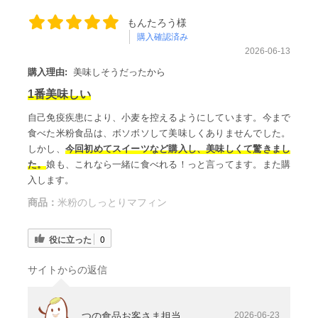
もんたろう様
購入確認済み
2026-06-13
購入理由:
美味しそうだったから
1番美味しい
自己免疫疾患により、小麦を控えるようにしています。今まで
食べた米粉食品は、ボソボソして美味しくありませんでした。
しかし、
今回初めてスイーツなど購入し、美味しくて驚きまし
た。
娘も、これなら一緒に食べれる！っと言ってます。また購
入します。
商品：
米粉のしっとりマフィン
役に立った
0
サイトからの返信
つの食品お客さま担当
2026-06-23